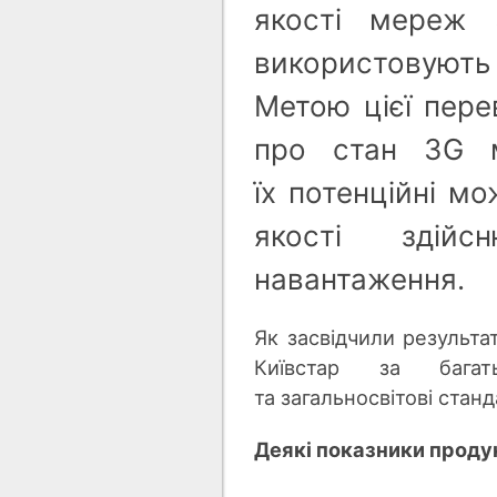
якості мереж 
використовують
Метою цієї пере
про стан 3G м
їх потенційні мо
якості здій
навантаження.
Як засвідчили результа
Київстар за багат
та загальносвітові станд
Деякі показники проду