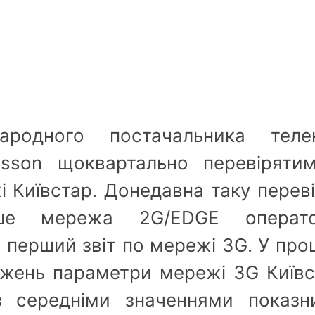
ародного постачальника теле
csson щоквартально перевірятим
і Київстар. Донедавна таку перев
ше мережа 2G/EDGE операто
о перший звіт по мережі 3G. У про
джень параметри мережі 3G Київ
з середніми значеннями показни