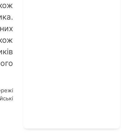
кож
ка.
аних
кож
иків
ого
ережі
ські