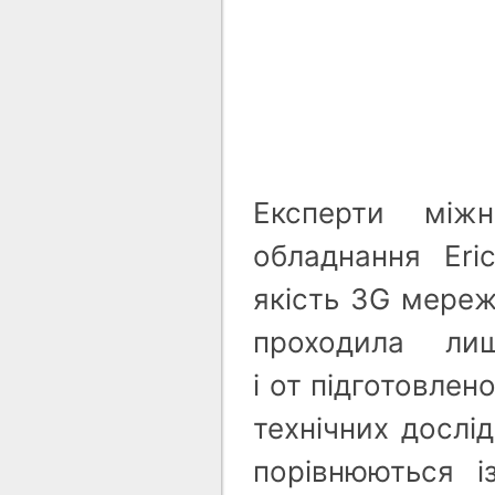
Експерти міжн
обладнання Eri
якість 3G мереж
проходила ли
і от підготовлен
технічних дослі
порівнюються і