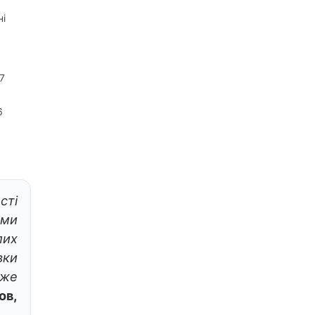
ні
7
6
сті
ами
лих
вки
же
ов,