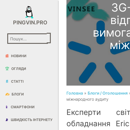
3G
від
PINGVIN.PRO
вимога
між
📰
НОВИНИ
🏆
ОГЛЯДИ
📄
СТАТТІ
Головна
»
Блоги / Оголошення
»
✍️
БЛОГИ
міжнародного аудиту
📱
СМАРТФОНИ
Експерти сві
📡
ШВИДКІСТЬ ІНТЕРНЕТУ
обладнання Eri