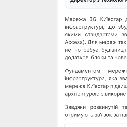
Мережа 3G Київстар д
інфраструктурі, що зб
якими стандартами зв
Access). Для мереж тако
не потребує будівниц
додаткові блоки та нове
Фундаментом мереж
інфраструктура, яка вв
мережа Київстар підвищ
архітектурою з використ
Завдяки розвинутій те
отримують зв’язок за н