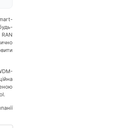
mart-
будь-
e RAN
тично
овити
WDM-
ційна
леною
l.
панії