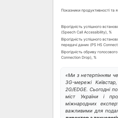
Показники продуктивності та я
Вірогідність успішного встанов
(Speech Call Accessibility), %
Вірогідність успішного встанов
передачі даних (PS HS Connectio
Вірогідність обриву голосового
Connection Drop), %
«Ми з нетерпінням че
3
G
-мережі Київста
2
G
/
EDGE
. Сьогодні п
міст України і про
міжнародних експер
важливими для пода
директор з технологі