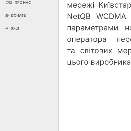
мережі Київстар
🧑‍💻
ПРО НАС
NetQB WCDMA R
🎁
DONATE
параметрами н
➡️
ВХІД
оператора пер
та світових ме
цього виробника