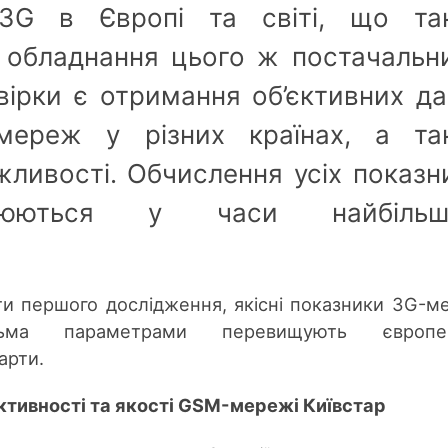
3G в Європі та світі, що та
 обладнання цього ж постачальни
вірки є отримання об’єктивних д
ереж у різних країнах, а та
жливості. Обчислення усіх показн
снюються у часи найбільш
ти першого дослідження, якісні показники 3G-м
ьма параметрами перевищують європей
арти.
ктивності та якості GSM-мережі Київстар