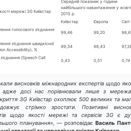
Середній показник у години
найбільшого навантаження у жовт
кості мережі 3G Київстар
2015 р.
Київстар
Європа
Світ
лення голосового з’єднання
99,46
99,20
98,6
лення з’єднання швидкісної
99,34
98,43
97,2
n Accessibility), %
 з’єднання (Speech Call
0,43
0,51
0,74
кали висновків міжнародних експертів щодо яко
р, адже досі нас порівнювали лише з мереж
окриття 3
G
Київстар охоплює 500 великих та ма
довжує стрімко зростати. Позитивні висно
тів щодо якості мережі та сервісів 3
G
є ду
льшого планування»,
— розповідає
Василь Пант
чної стратегії та управління якістю Київстар
.