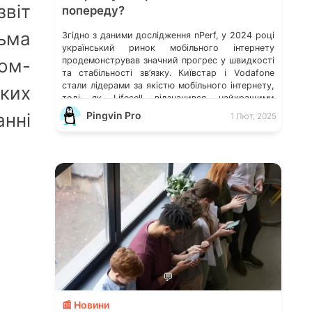
звіт
попереду?
ьма
Згідно з даними дослідження nPerf, у 2024 році
український ринок мобільного інтернету
продемонстрував значний прогрес у швидкості
ом-
та стабільності зв’язку. Київстар і Vodafone
стали лідерами за якістю мобільного інтернету,
ких
тоді як Lifecell відзначився найкращими
показниками у веб-браузингу та потоковому
Pingvin Pro
нні
1 Лют, 2025
відео. Швидкість завантаження: Київстар і
Lifecell попереду За результатами тестування,
найвищу середню швидкість завантаження
даних продемонстрував […]
💬
📰 Новини