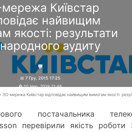
-мережа Київстар
повідає найвищим
м якості: результати
народного аудиту
💬
📅 7 Гру, 2015 17:25
🔄 10 Чер, 2019 21:48
 3G-мережа Київстар відповідає найвищим вимогам якості: резу
Гребеник Максим
тового постачальника телек
csson перевірили якість роботи 