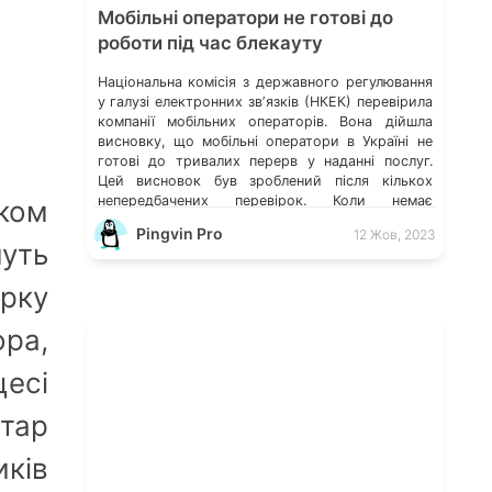
Мобільні оператори не готові до
роботи під час блекауту
Національна комісія з державного регулювання
у галузі електронних звʼязків (НКЕК) перевірила
компанії мобільних операторів. Вона дійшла
висновку, що мобільні оператори в Україні не
готові до тривалих перерв у наданні послуг.
Цей висновок був зроблений після кількох
непередбачених перевірок. Коли немає
ком
мобільного звʼязку: як підключитися до
Pingvin Pro
12 Жов, 2023
національного роумінгу? Національний роумінг
уть
в Україні хочуть запровадити на постійній […]
ірку
ра,
цесі
стар
ків