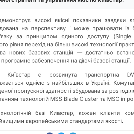
емонструє високі якісні показники завдяки s
удована на перспективу і може працювати із 
’язку за принципом єдиного доступу (Singl
го рівня перехід на більш високі технології прак
тва нових базових станцій — достатньо встан
 програмне забезпечення на діючі базові станції.
і Київстар є розвинута транспортна D
ажається однією з найбільших в Україні. Комута
еної пропускної здатності збудована за розподі
анням технологій MSS Blade Cluster та MSC in poo
хнологічній базі Київстар, кожен клієнти ком
айвищими європейськими стандартами якості.