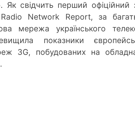
. Як свідчить перший офіційний 
adio Network Report, за багат
ова мережа українського телек
евищила показники європейсь
реж 3G, побудованих на обладна
.