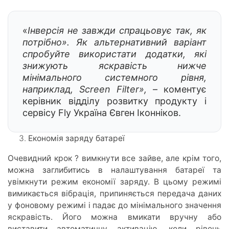
«
Інверсія не завжди спрацьовує так, як
потрібно». Як альтернативний варіант
спробуйте використати додатки, які
знижують яскравість нижче
мінімального системного рівня,
наприклад,
Screen
Filter
»,
– коментує
керівник відділу розвитку продукту і
сервісу Fly Україна Євген Іконніков.
Економія заряду батареї
Очевидний крок ? вимкнути все зайве, але крім того,
можна заглибитись в налаштування батареї та
увімкнути режим економії заряду. В цьому режимі
вимикається вібрація, припиняється передача даних
у фоновому режимі і падає до мінімального значення
яскравість. Його можна вмикати вручну або
виставити автоматичну активацію, коли рівень