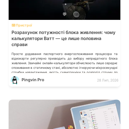
💬
⌨️ Пристрої
Розрахунок потужності блока живлення: чому
калькулятори Ватт — це лише половина
справи
Просте додавання паспортного енергоспоживання процесора та
відеокарти регулярно призводить до вибору непридатного блока
живлення. Звичайні онлайн-калькулятори обчислюють лише середнє
споживання в статичному стані, абсолютно ігноруючи мікросекундні
стрибки навантаження, якість схемотехніки та розподіл струму по
окремих лініях. Розберімо, які технічні параметри насправді
Pingvin Pro
28 Лип, 2026
визначають надійність системи живлення та як правильно підібрати
БЖ із гарантованим запасом міцності. Пікові […]