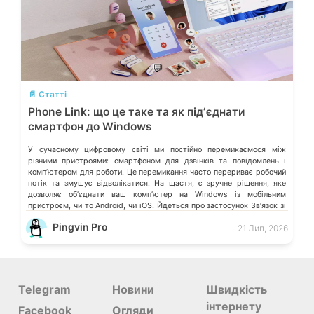
💬
📄 Статті
Phone Link: що це таке та як підʼєднати
смартфон до Windows
У сучасному цифровому світі ми постійно перемикаємося між
різними пристроями: смартфоном для дзвінків та повідомлень і
компʼютером для роботи. Це перемикання часто перериває робочий
потік та змушує відволікатися. На щастя, є зручне рішення, яке
дозволяє обʼєднати ваш компʼютер на Windows із мобільним
пристроєм, чи то Android, чи iOS. Йдеться про застосунок Звʼязок зі
смартфоном (Phone Link) від Microsoft, що перетворює ваш ПК на
Pingvin Pro
21 Лип, 2026
своєрідний «міст» до функцій смартфона.
Telegram
Новини
Швидкість
інтернету
Facebook
Огляди