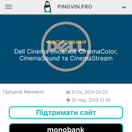
PINGVIN.PRO
➡️
📢 ОГОЛОШЕННЯ
Dell Cinema оновлює CinemaColor,
CinemaSound та CinemaStream
Грицина Михайло
📅 9 Січ, 2019 20:20
🔄 10 Чер, 2019 21:45
Підтримати сайт