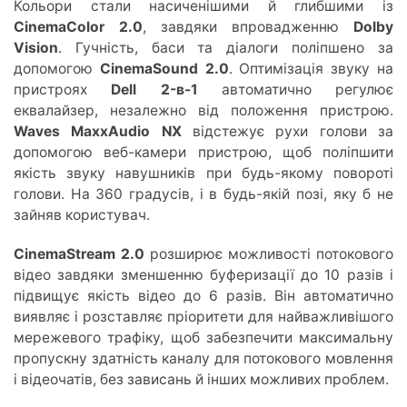
Кольори стали насиченішими й глибшими із
CinemaColor 2.0
, завдяки впровадженню
Dolby
Vision
. Гучність, баси та діалоги поліпшено за
допомогою
CinemaSound 2.0
. Оптимізація звуку на
пристроях
Dell 2-в-1
автоматично регулює
еквалайзер, незалежно від положення пристрою.
Waves MaxxAudio NX
відстежує рухи голови за
допомогою веб-камери пристрою, щоб поліпшити
якість звуку навушників при будь-якому повороті
голови. На 360 градусів, і в будь-якій позі, яку б не
зайняв користувач.
CinemaStream 2.0
розширює можливості потокового
відео завдяки зменшенню буферизації до 10 разів і
підвищує якість відео до 6 разів. Він автоматично
виявляє і розставляє пріоритети для найважливішого
мережевого трафіку, щоб забезпечити максимальну
пропускну здатність каналу для потокового мовлення
і відеочатів, без зависань й інших можливих проблем.