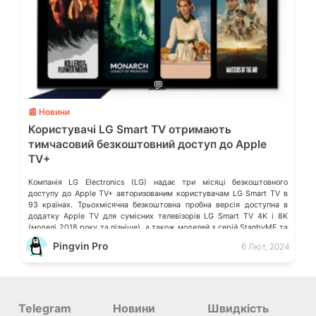
💬
📰 Новини
Користувачі LG Smart TV отримають
тимчасовий безкоштовний доступ до Apple
TV+
Компанія LG Electronics (LG) надає три місяці безкоштовного
доступу до Apple TV+ авторизованим користувачам LG Smart TV в
93 країнах. Трьохмісячна безкоштовна пробна версія доступна в
додатку Apple TV для сумісних телевізорів LG Smart TV 4K і 8K
(моделі 2018 року та пізніше), а також моделей з серій StanbyME та
StanbyME Go. Тимчасова пропозиція діятиме […]
Pingvin Pro
6 Лют, 2024
Telegram
Новини
Швидкість