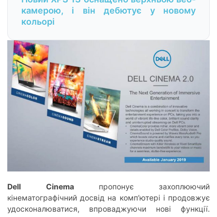
камерою, і він дебютує у новому
кольорі
Dell Cinema
пропонує захоплюючий
кінематографічний досвід на комп’ютері і продовжує
удосконалюватися, впроваджуючи нові функції.