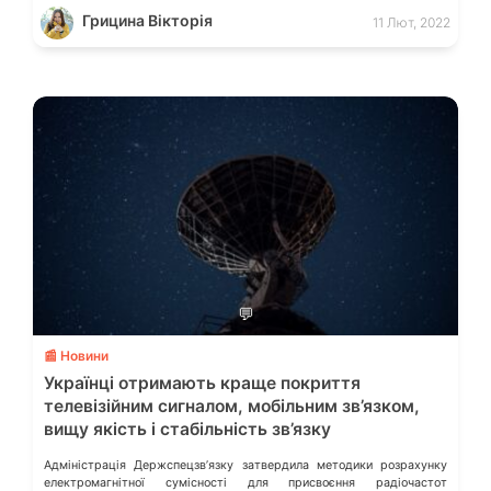
основних міжнародних трас Доступність інтернету в африканських
Грицина Вікторія
11 Лют, 2022
країнах: інфографіка […]
💬
📰 Новини
Українці отримають краще покриття
телевізійним сигналом, мобільним зв’язком,
вищу якість і стабільність зв’язку
Адміністрація Держспецзв’язку затвердила методики розрахунку
електромагнітної сумісності для присвоєння радіочастот