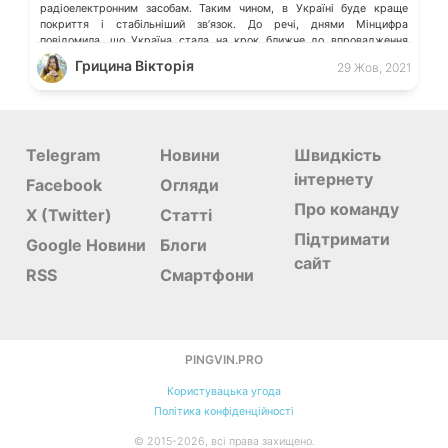
радіоелектронним засобам. Таким чином, в Україні буде краще
покриття і стабільніший зв’язок. До речі, днями Мінцифра
повідомила, що Україна стала на крок ближче до впровадження
якісного мобільного зв’язку. Ці Методики потрібні для визначення
Грицина Вікторія
29 Жов, 2021
можливості застосування конкретного радіоелектронного пристрою
без створення шкідливих завад іншим пристроям. Завдяки цьому […]
Telegram
Новини
Швидкість
інтернету
Facebook
Огляди
Про команду
X (Twitter)
Статті
Підтримати
Google Новини
Блоги
сайт
RSS
Смартфони
PINGVIN.PRO
Користувацька угода
Політика конфіденційності
©
2015-
2026
, всі права захищено.