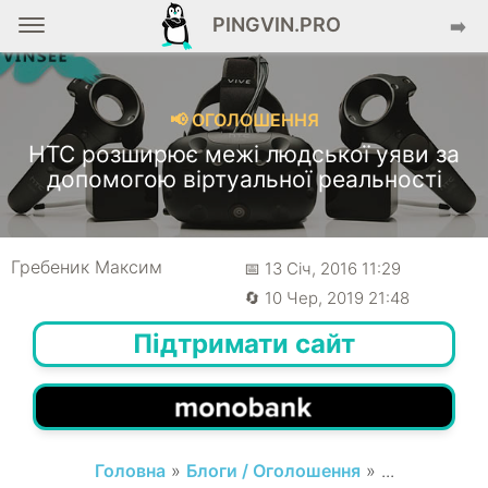
PINGVIN.PRO
➡️
📢 ОГОЛОШЕННЯ
HTC розширює межі людської уяви за
допомогою віртуальної реальності
Гребеник Максим
📅 13 Січ, 2016 11:29
🔄 10 Чер, 2019 21:48
Підтримати сайт
Головна
»
Блоги / Оголошення
» ...