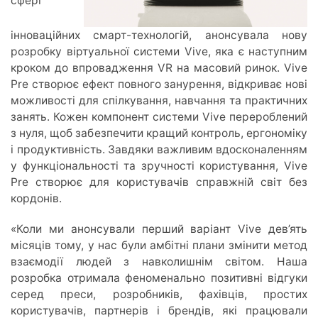
сфері
інноваційних смарт-технологій, анонсувала нову
розробку віртуальної системи Vive, яка є наступним
кроком до впровадження VR на масовий ринок. Vive
Pre створює ефект повного занурення, відкриває нові
можливості для спілкування, навчання та практичних
занять. Кожен компонент системи Vive перероблений
з нуля, щоб забезпечити кращий контроль, ергономіку
і продуктивність. Завдяки важливим вдосконаленням
у функціональності та зручності користування, Vive
Pre створює для користувачів справжній світ без
кордонів.
«Коли ми анонсували перший варіант Vive дев’ять
місяців тому, у нас були амбітні плани змінити метод
взаємодії людей з навколишнім світом. Наша
розробка отримала феноменально позитивні відгуки
серед преси, розробників, фахівців, простих
користувачів, партнерів і брендів, які працювали