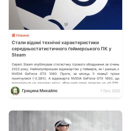
💬
📰 Новини
Стали відомі технічні характеристики
середньостатистичного ґеймерського ПК у
Steam
Сервіс Steam опублікував статистику ігрового обладнання за січень
2022 року. Найпопулярнішою відеокартою у ґеймерів, як і раніше, є
NVIDIA GeForce GTX 1060. Проте, за місяць її позиції трохи
похитнулися (-0.38%). А відеокарта NVIDIA GeForce GTX 1650, що
знаходиться на другому місці, збільшила свою позицію на +0.37%.
На третьому місці – NVIDIA GeForce GTX 1050 Ti. Якщо […]
Грицина Михайло
7 Лют, 2022