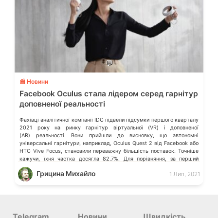
💬
📰 Новини
Facebook Oculus стала лідером серед гарнітур
доповненої реальності
Фахівці аналітичної компанії IDC підвели підсумки першого кварталу
2021 року на ринку гарнітур віртуальної (VR) і доповненої
(AR) реальності. Вони прийшли до висновку, що автономні
універсальні гарнітури, наприклад, Oculus Quest 2 від Facebook або
HTC Vive Focus, становили переважну більшість поставок. Точніше
кажучи, їхня частка досягла 82.7%. Для порівняння, за перший
квартал 2020 року ця частка становила […]
Грицина Михайло
1 Лип, 2021
Telegram
Новини
Швидкість