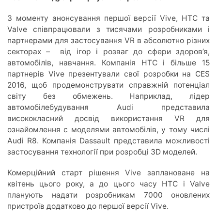
З моменту анонсування першої версії Vive, HTC та
Valve співпрацювали з тисячами розробниками і
партнерами для застосування VR в абсолютно різних
секторах
–
від ігор і розваг до сфери здоров’я,
автомобілів, навчання. Компанія HTC і більше 15
партнерів Vive презентували свої розробки на CES
2016, щоб продемонструвати справжній потенціал
світу без обмежень. Наприклад, лідер
автомобілебудування Audi представила
висококласний досвід використання VR для
ознайомлення c моделями автомобілів, у тому числі
Audi R8. Компанія Dassault представила можливості
застосування технології при розробці 3D моделей.
Комерційний старт рішення Vive заплановане на
квітень цього року, а до цього часу HTC і Valve
планують надати розробникам 7000 оновлених
пристроїв додатково до першої версії Vive.