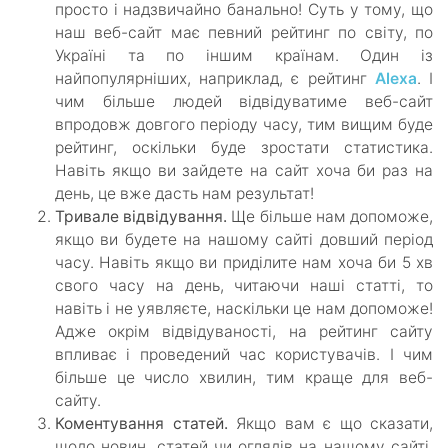
просто і надзвичайно банально! Суть у тому, що
наш веб-сайт має певний рейтинг по світу, по
Україні та по іншим країнам. Один із
найпопулярніших, наприклад, є рейтинг
Alexa
. І
чим більше людей відвідуватиме веб-сайт
впродовж довгого періоду часу, тим вищим буде
рейтинг, оскільки буде зростати статистика.
Навіть якщо ви зайдете на сайт хоча би раз на
день, це вже дасть нам результат!
Тривале відвідування.
Ще більше нам допоможе,
якщо ви будете на нашому сайті довший період
часу. Навіть якщо ви приділите нам хоча би 5 хв
свого часу на день, читаючи наші статті, то
навіть і не уявляєте, наскільки це нам допоможе!
Адже окрім відвідуваності, на рейтинг сайту
впливає і проведений час користувачів. І чим
більше це число хвилин, тим краще для веб-
сайту.
Коментування статей.
Якщо вам є що сказати,
щодо новин, статей чи оглядів на нашому сайті,