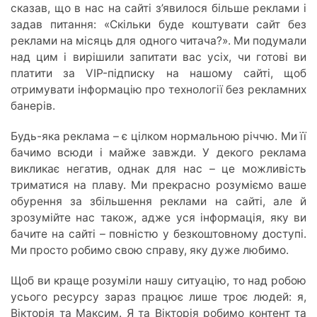
сказав, що в нас на сайті з’явилося більше реклами і
задав питання: «Скільки буде коштувати сайт без
реклами на місяць для одного читача?». Ми подумали
над цим і вирішили запитати вас усіх, чи готові ви
платити за VIP-підписку на нашому сайті, щоб
отримувати інформацію про технології без рекламних
банерів.
Будь-яка реклама – є цілком нормальною річчю. Ми її
бачимо всюди і майже завжди. У декого реклама
викликає негатив, однак для нас – це можливість
триматися на плаву. Ми прекрасно розуміємо ваше
обурення за збільшення реклами на сайті, але й
зрозумійте нас також, адже уся інформація, яку ви
бачите на сайті – повністю у безкоштовному доступі.
Ми просто робимо свою справу, яку дуже любимо.
Щоб ви краще розуміли нашу ситуацію, то над робою
усього ресурсу зараз працює лише троє людей: я,
Вікторія та Максим. Я та Вікторія робимо контент та