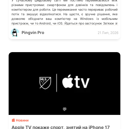
У сучасному цифровому світі ми постійно перемикаємося між
різними пристроями: смартфоном для дзвінків та повідомлень і
компʼютером для роботи. Це перемикання часто перериває робочий
потік та змушує відволікатися. На щастя, є зручне рішення, яке
дозволяє обʼєднати ваш компʼютер на Windows із мобільним
пристроєм, чи то Android, чи iOS. Йдеться про застосунок Звʼязок зі
смартфоном (Phone Link) від Microsoft, що перетворює ваш ПК на
Pingvin Pro
21 Лип, 2026
своєрідний «міст» до функцій смартфона.
💬
📰 Новини
Apple TV покаже спорт, знятий на iPhone 17