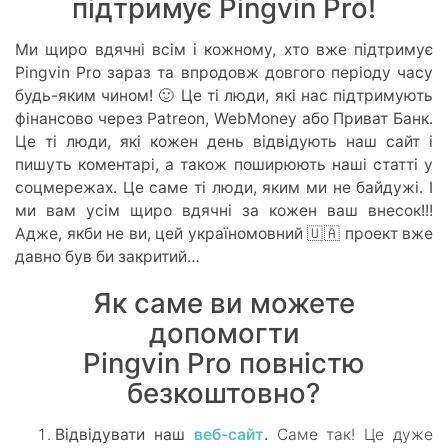
підтримує Pingvin Pro!
Ми щиро вдячні всім і кожному, хто вже підтримує
Pingvin Pro зараз та впродовж довгого періоду часу
будь-яким чином! 🙂 Це ті люди, які нас підтримують
фінансово через Patreon, WebMoney або Приват Банк.
Це ті люди, які кожен день відвідують наш сайт і
пишуть коментарі, а також поширюють наші статті у
соцмережах. Це саме ті люди, яким ми не байдужі. І
ми вам усім щиро вдячні за кожен ваш внесок!!!
Адже, якби не ви, цей україномовний 🇺🇦 проект вже
давно був би закритий…
Як саме ви можете
допомогти
Pingvin Pro повністю
безкоштовно?
Відвідувати наш
веб-сайт
.
Саме так! Це дуже