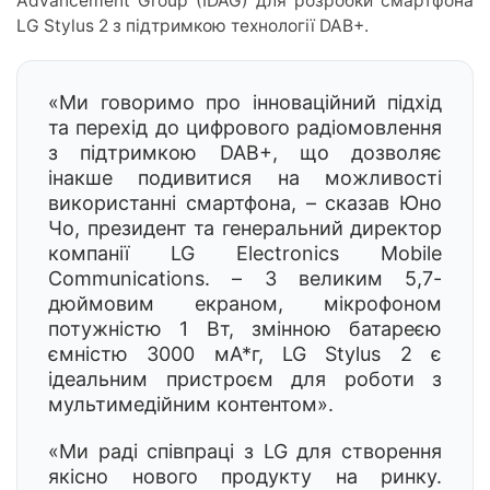
Advancement Group (IDAG) для розробки смартфона
LG Stylus 2 з підтримкою технології DAB+.
«Ми говоримо про інноваційний підхід
та перехід до цифрового радіомовлення
з підтримкою DAB+, що дозволяє
інакше подивитися на можливості
використанні смартфона, – сказав Юно
Чо, президент та генеральний директор
компанії LG Electronics Mobile
Communications. – З великим 5,7-
дюймовим екраном, мікрофоном
потужністю 1 Вт, змінною батареєю
ємністю 3000 мА*г, LG Stylus 2 є
ідеальним пристроєм для роботи з
мультимедійним контентом».
«Ми раді співпраці з LG для створення
якісно нового продукту на ринку.