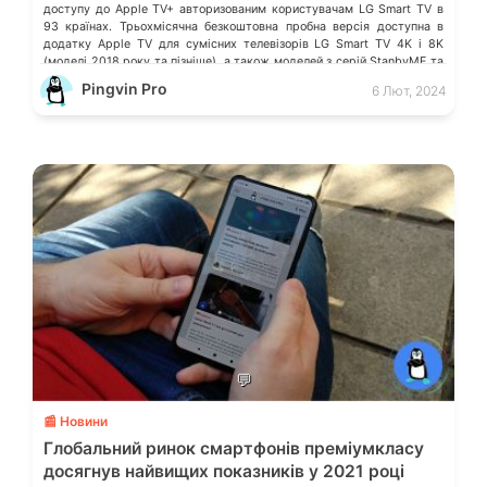
доступу до Apple TV+ авторизованим користувачам LG Smart TV в
93 країнах. Трьохмісячна безкоштовна пробна версія доступна в
додатку Apple TV для сумісних телевізорів LG Smart TV 4K і 8K
(моделі 2018 року та пізніше), а також моделей з серій StanbyME та
StanbyME Go. Тимчасова пропозиція діятиме […]
Pingvin Pro
6 Лют, 2024
💬
📰 Новини
Глобальний ринок смартфонів преміумкласу
досягнув найвищих показників у 2021 році