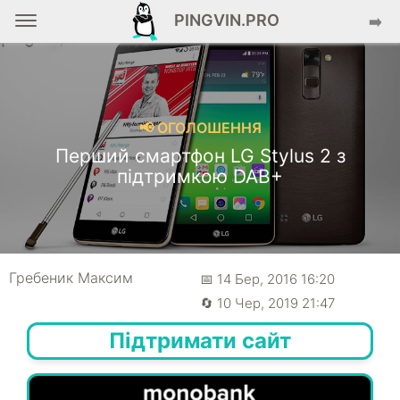
PINGVIN.PRO
➡️
📢 ОГОЛОШЕННЯ
Перший смартфон LG Stylus 2 з
підтримкою DAB+
Гребеник Максим
📅 14 Бер, 2016 16:20
🔄 10 Чер, 2019 21:47
Підтримати сайт