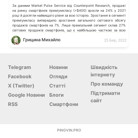
За даними Market Pulse Service від Counterpoint Research, продажі
на ринку смартфонів преміумкласу (>$400) зросли на 24% у 2021
році й досягли найвищого рівня за всю історію. Зростання в сегменті
преміумкласу випередило зростання загального світового обсягу
продажів смартфонів на 7%. Лише преміальний сегмент склав 27%
світових продажів смартфонів, що є найбільшою часткою за всю
історію. […]
Грицина Михайло
25 Бер, 2022
Telegram
Новини
Швидкість
інтернету
Facebook
Огляди
Про команду
X (Twitter)
Статті
Підтримати
Google Новини
Блоги
сайт
RSS
Смартфони
PINGVIN.PRO