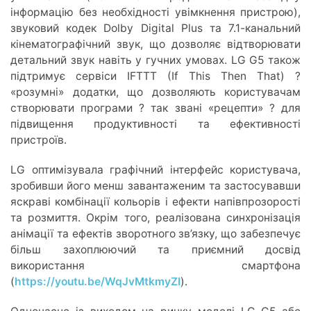
інформацію без необхідності увімкнення пристрою),
звуковий кодек Dolby Digital Plus та 7.1-канальний
кінематографічний звук, що дозволяє відтворювати
детальний звук навіть у гучних умовах. LG G5 також
підтримує сервіси IFTTT (If This Then That) ?
«розумні» додатки, що дозволяють користувачам
створювати програми ? так звані «рецепти» ? для
підвищення продуктивності та ефективності
пристроїв.
LG оптимізувала графічний інтерфейс користувача,
зробивши його менш завантаженим та застосувавши
яскраві комбінації кольорів і ефекти напівпрозорості
та розмиття. Окрім того, реалізована синхронізація
анімації та ефектів зворотного зв’язку, що забезпечує
більш захоплюючий та приємний досвід
використання смартфона
(
https://youtu.be/WqJvMtkmyZI
).