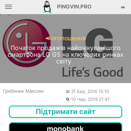
PINGVIN.PRO
➡️
📢 ОГОЛОШЕННЯ
Початок продажів найочікуванішого
смартфона LG G5 на ключових ринках
світу
Гребеник Максим
📅 31 Бер, 2016 15:10
🔄 10 Чер, 2019 21:47
Підтримати сайт