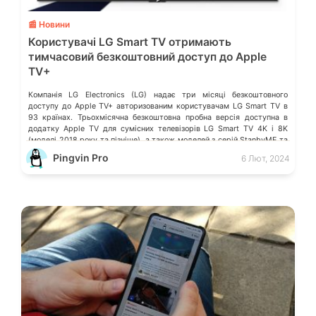
📰 Новини
Користувачі LG Smart TV отримають
тимчасовий безкоштовний доступ до Apple
TV+
Компанія LG Electronics (LG) надає три місяці безкоштовного
доступу до Apple TV+ авторизованим користувачам LG Smart TV в
93 країнах. Трьохмісячна безкоштовна пробна версія доступна в
додатку Apple TV для сумісних телевізорів LG Smart TV 4K і 8K
(моделі 2018 року та пізніше), а також моделей з серій StanbyME та
StanbyME Go. Тимчасова пропозиція діятиме […]
Pingvin Pro
6 Лют, 2024