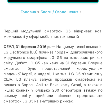
Головна
»
Блоги / Оголошення
» ...
Перший модульний смартфон G5 відкриває нові
можливості у сфері мобільних технологій
СЕУЛ,
3
1
березня 2016 р.
— На цьому тижні компанія
LG Electronics (LG) починає продажі довгоочікуваного
модульного смартфона LG G5 на ключових ринках
світу. Дебют LG G5 намічено на 31 березня. Вперше
смартфон буде представлений користувачам
південної Кореї, а надалі, 1 квітня, LG G5 з’явиться у
США. LG планує запуск продажів смартфона на
ринках в Європі, Азії та Близькому Сході, а також в
інших країнах ? близько 200 операторів зв’язку по
всьому світу прийняли рішення представляти
смартфон LG G5 на внутрішніх ринках.