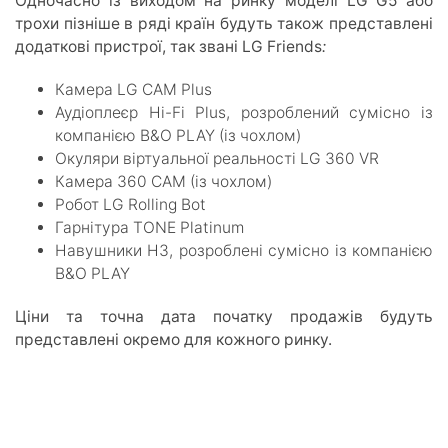
Одночасно із виходом на ринку моделі LG G5 або
трохи пізніше в ряді країн будуть також представлені
додаткові пристрої, так звані LG Friends
:
Камера LG CAM Plus
Аудіоплеєр Hi-Fi Plus, розроблений сумісно із
компанією B&O PLAY (із чохлом)
Окуляри віртуальної реальності LG 360 VR
Камера 360 CAM (із чохлом)
Робот LG Rolling Bot
Гарнітура TONE Platinum
Навушники H3, розроблені сумісно із компанією
B&O PLAY
Ціни та точна дата початку продажів будуть
представлені окремо для кожного ринку.