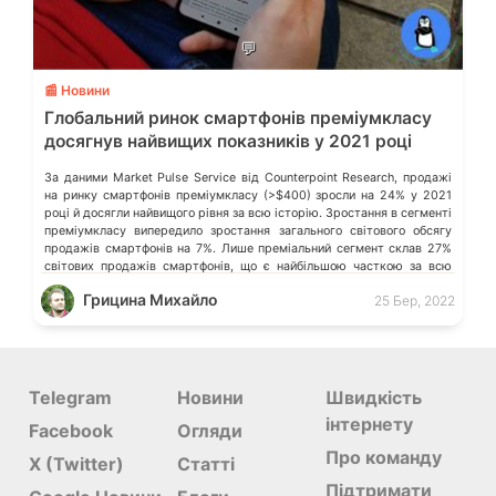
💬
📰 Новини
Глобальний ринок смартфонів преміумкласу
досягнув найвищих показників у 2021 році
За даними Market Pulse Service від Counterpoint Research, продажі
на ринку смартфонів преміумкласу (>$400) зросли на 24% у 2021
році й досягли найвищого рівня за всю історію. Зростання в сегменті
преміумкласу випередило зростання загального світового обсягу
продажів смартфонів на 7%. Лише преміальний сегмент склав 27%
світових продажів смартфонів, що є найбільшою часткою за всю
історію. […]
Грицина Михайло
25 Бер, 2022
Telegram
Новини
Швидкість
інтернету
Facebook
Огляди
Про команду
X (Twitter)
Статті
Підтримати