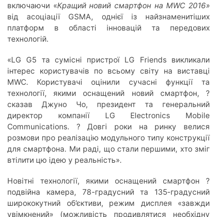
включаючи «
Кращий новий смартфон на MWC 2016»
від асоціації GSMA, однієї із найзнаменитіших
платформ в області інновацій та передових
технологій.
«LG G5 та сумісні пристрої LG Friends викликали
інтерес користувачів по всьому світу на виставці
MWC. Користувачі оцінили сучасні функції та
технології, якими оснащений новий смартфон, ?
сказав Джуно Чо, президент та генеральний
директор компанії LG Electronics Mobile
Communications. ? Довгі роки на ринку велися
розмови про реалізацію модульного типу конструкції
для смартфона. Ми раді, що стали першими, хто зміг
втілити цю ідею у реальність».
Новітні технології, якими оснащений смартфон ?
подвійна камера, 78-градусний та 135-градусний
ширококутний об’єктиви, режим дисплея «завжди
увімкнений» (можливість продивлятися необхідну