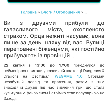
Головна
»
Блоги / Оголошення
» ...
Ви з друзями прибули до
галасливого міста, охопленого
страхом. Орда нежиті насуває, вона
лише за день шляху від вас. Вулиці
переповнені біженцями, які постійно
прибувають із провінцій…
22 квітня з 13:30 до 17:00
приєднуйся до
неймовірної пригоди у класичній настолці Dungeons &
Dragons
на фестивалі
WEGAME 4.0
. Отримай
незабутній досвід та враження, разом з тим
знаходячи друзів під час вивчення гри, що стала
культурним феноменом і стрімко стає популярною на
Заході.