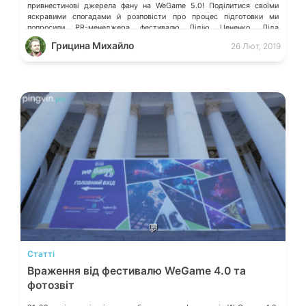
привнестинові джерела фану на WeGame 5.0! Поділитися своїми
яскравими спогадами й розповісти про процес підготовки ми
попросили PR-менеджера фестивалю Лідію Цененко. Ліда
приєдналася до команди організаторів на WeGame 2.0 як журналіст,
Грицина Михайло
26 Лют, 2019
а з WeGame 4.0 […]
💬
Статті
Враження від фестивалю WeGame 4.0 та
фотозвіт