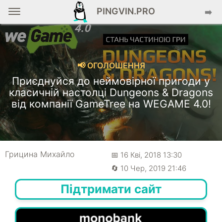
PINGVIN.PRO
➡️
📢 ОГОЛОШЕННЯ
Приєднуйся до неймовірної пригоди у
класичній настолці Dungeons & Dragons
від компанії GameTree на WEGAME 4.0!
Грицина Михайло
📅 16 Кві, 2018 13:30
🔄 10 Чер, 2019 21:46
Підтримати сайт