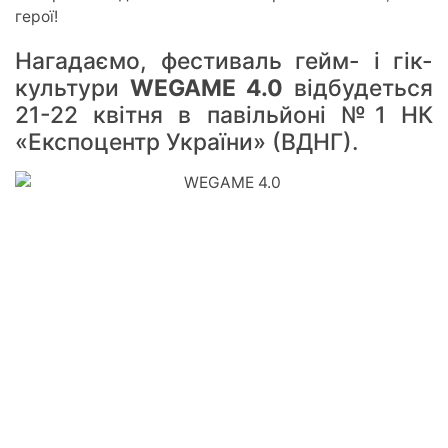
герої!
Нагадаємо, фестиваль гейм- і гік-
культури
WEGAME 4.0
відбудеться
21-22 квітня в павільйоні №1 НК
«Експоцентр України» (ВДНГ).