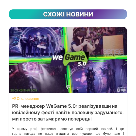
СХОЖІ НОВИНИ
💬
📢 Оголошення
PR-менеджер WeGame 5.0: реалізувавши на
ювілейному фесті навіть половину задуманого,
ми просто затьмаримо попередні
У цьому році фестиваль святкує свій перший ювілей. І це
гарна нагода не лише згадати все чудове, що було, але і