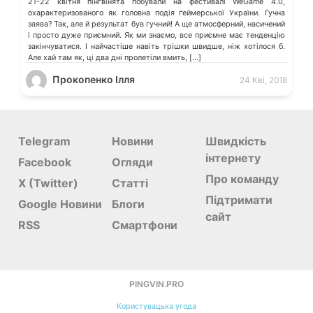
21-22 квітня пінгвінята побували на фестивалі WeGame 4.0,
охарактеризованого як головна подія ґеймерської України. Гучна
заява? Так, але й результат був гучний! А ще атмосферний, насичений
і просто дуже приємний. Як ми знаємо, все приємне має тенденцію
закінчуватися. І найчастіше навіть трішки швидше, ніж хотілося б.
Але хай там як, ці два дні пролетіли вмить, […]
Прокопенко Ілля
24 Кві, 2018
Telegram
Новини
Швидкість
інтернету
Facebook
Огляди
Про команду
X (Twitter)
Статті
Підтримати
Google Новини
Блоги
сайт
RSS
Смартфони
PINGVIN.PRO
Користувацька угода