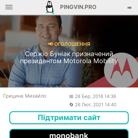
PINGVIN.PRO
➡️
📢 ОГОЛОШЕННЯ
Сержіо Буніак призначений
президентом Motorola Mobility
Грицина Михайло
📅 28 Бер, 2018 14:36
🔄 26 Лют, 2021 14:40
Підтримати сайт