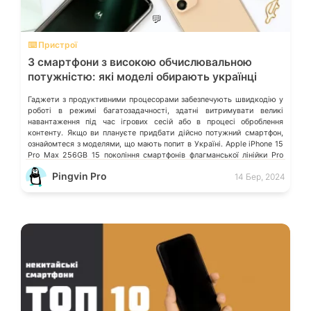
💬
⌨️ Пристрої
3 смартфони з високою обчислювальною
потужністю: які моделі обирають українці
Гаджети з продуктивними процесорами забезпечують швидкодію у
роботі в режимі багатозадачності, здатні витримувати великі
навантаження під час ігрових сесій або в процесі оброблення
контенту. Якщо ви плануєте придбати дійсно потужний смартфон,
ознайомтеся з моделями, що мають попит в Україні. Apple iPhone 15
Pro Max 256GB 15 покоління смартфонів флагманської лінійки Pro
Max віднині має титанову […]
Pingvin Pro
14 Бер, 2024