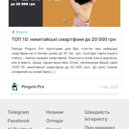
💬
📄 Статті
ТОП 10: некитайські смартфони до 20 000 грн
Раніше Pingvin Pro підготував для Вас статтю про найкращі
смартфони не із Китаю ціною до 10 тис. грн. Сьогодні черга іншого
списку – значно кращих смартфонів. Коштують вони вже й дорожче,
але й мають кращі характеристики. Отже, пропонуємо Вашій увазі
«ТОП 10: некитайські смартфони до 20 000 грн». До речі, список
складений на основі бази […]
Pingvin Pro
7 Чер, 2023
Telegram
Новини
Швидкість
інтернету
Facebook
Огляди
Про команду