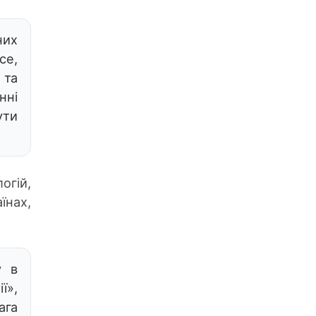
них
се,
 та
нні
ути
огій,
їнах,
у в
ї»,
ага