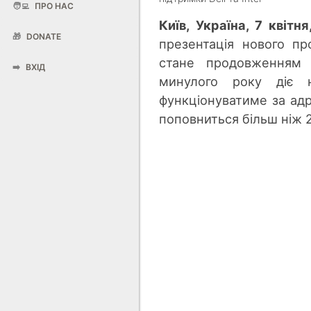
🧑‍💻
ПРО НАС
Київ, Україна, 7 квітня
🎁
DONATE
презентація нового п
стане продовженням і
➡️
ВХІД
минулого року діє н
функціонуватиме за а
поповниться більш ніж 