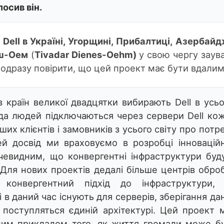
лосив він.
Dell в Україні, Угорщині, Прибалтиці, Азербайд
еш-Оем
(
Tivadar Dienes-Oehm)
у свою чергу заув
 одразу повірити, що цей проект має бути вдалим
в країн великої двадцятки вибирають Dell в усь
ярда людей підключаються через сервери Dell ко
ших клієнтів і замовників з усього світу про потр
ей досвід ми враховуємо в розробці інновацій
очевидним, що конвергентні інфраструктури буд
Для нових проектів дедалі більше центрів обро
 конвергентний підхід до інфраструктури,
і в даний час існують для серверів, зберігання да
 поступляться єдиній архітектурі. Цей проект 
рним прикладом того, як життя громади може б