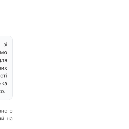
 зі
ємо
для
вих
сті
ька
ко.
ного
ий на