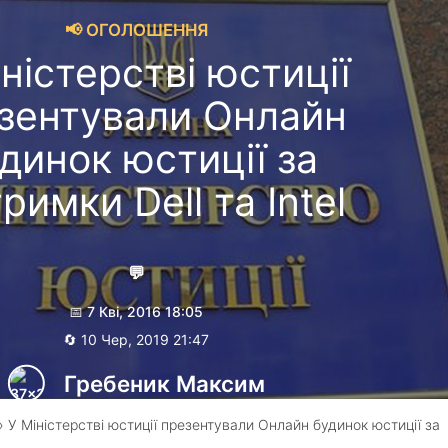
📢 ОГОЛОШЕННЯ
іністерстві юстиції
зентували Онлайн
динок юстиції за
римки Dell та Intel
💬
📅 7 Кві, 2016 18:05
🔄 10 Чер, 2019 21:47
Гребеник Максим
 У Міністерстві юстиції презентували Онлайн будинок юстиції за