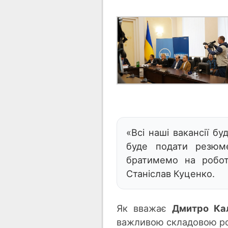
«Всі наші вакансії б
буде подати резюме
братимемо на робот
Станіслав Куценко.
Як вважає
Дмитро Кал
важливою складовою роз