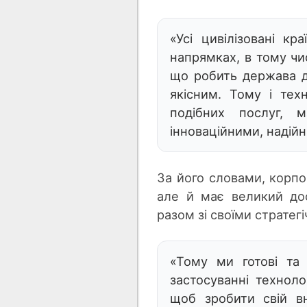
«Усі цивілізовані к
напрямках, в тому чис
що робить держава д
якісним. Тому і техн
подібних послуг, 
інноваційними, наді
За його словами, корпор
але й має великий досв
разом зі своїми стратег
«Тому ми готові та
застосуванні техноло
щоб зробити свій вн