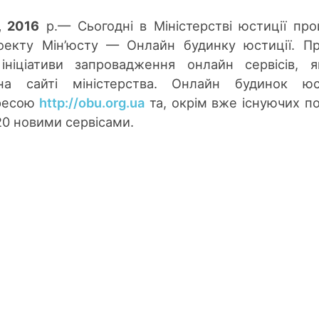
, 2016
р.— Сьогодні в Міністерстві юстиції пр
роекту Мін’юсту — Онлайн будинку юстиції. П
ніціативи запровадження онлайн сервісів, 
а сайті міністерства. Онлайн будинок юст
дресою
http://obu.org.ua
та, окрім вже існуючих по
20 новими сервісами.