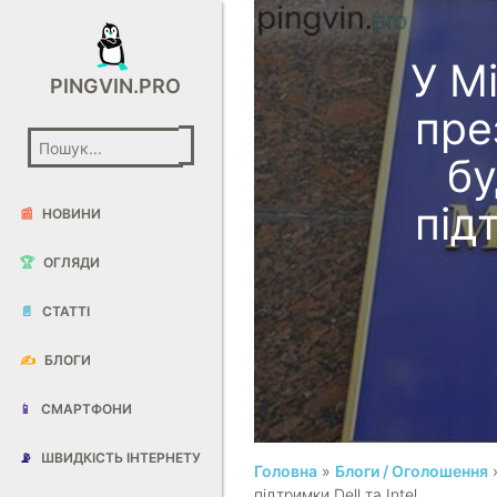
У М
PINGVIN.PRO
пре
бу
підт
📰
НОВИНИ
🏆
ОГЛЯДИ
📄
СТАТТІ
✍️
БЛОГИ
📱
СМАРТФОНИ
📡
ШВИДКІСТЬ ІНТЕРНЕТУ
Головна
»
Блоги / Оголошення
»
підтримки Dell та Intel