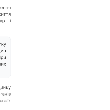
дення
життя
ур і
тку
цип
При
них
динку
ганів
своїх