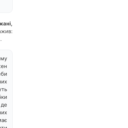
жані,
ажив:
.
ому
жен
еби
них
уть
бки
 де
них
має
ути