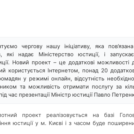
туємо чергову нашу ініціативу, яка пов’язана
, які надає Міністерство юстиції, і запуска
ції. Новий проект – це додаткові можливості 
кий користується Інтернетом, понад 20 додатко
ромадян у режимі онлайн, відсутність необхідно
вником та можливість отримати послугу за кіл
ід час презентації Міністр юстиції Павло Петрен
отний проект реалізовується на базі Голов
іння юстиції у м. Києві і з часом буде поширен