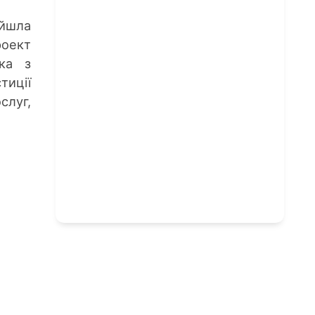
ойшла
роект
яка з
иції
слуг,