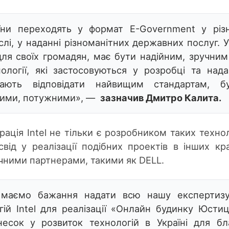
раїни переходять у формат E-Government у різ
лі, у наданні різноманітних державних послуг. У
ля своїх громадян, має бути надійним, зручним
ології, які застосовуються у розробці та нада
мають відповідати найвищим стандартам, б
йними, потужними», —
зазначив Дмитро Калита.
ація Intel не тільки є розробником таких технол
ід у реалізації подібних проектів в інших кра
ічними партнерами, такими як DELL.
 маємо бажання надати всю нашу експертиз
гій Intel для реалізації «Онлайн будинку Юстиці
есок у розвиток технологій в Україні для бл