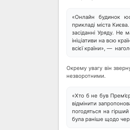
«Онлайн будинок юс
прикладі міста Києва
засіданні Уряду. Не 
ініціативи на всю кра
всієї країни», — нагол
Окрему увагу він зверну
незворотними.
«Хто б не був Прем’єр
відмінити запропонова
погодяться на гірший 
була раніше щодо чер