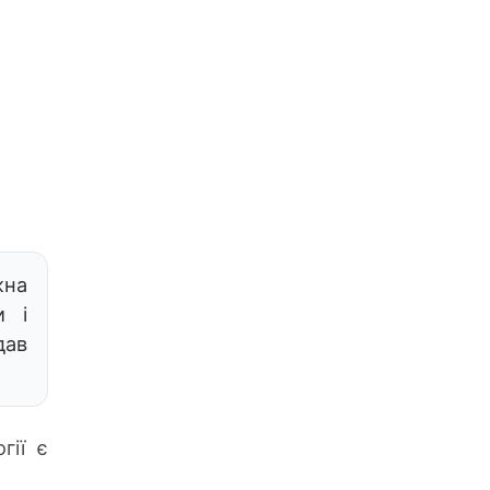
жна
и і
дав
гії є