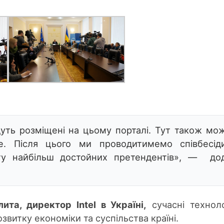
удуть розміщені на цьому порталі. Тут також мо
. Після цього ми проводитимемо співбесід
у найбільш достойних претендентів», — до
ита, директор Intel в Україні,
сучасні техноло
витку економіки та суспільства країні.