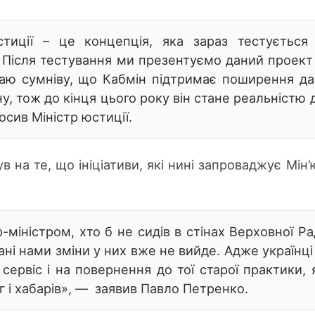
тиції – це концепція, яка зараз тестується
. Після тестування ми презентуємо даний проект
маю сумніву, що Кабмін підтримає поширення да
їну, тож до кінця цього року він стане реальністю 
осив Міністр юстиції.
в на те, що ініціативи, які нині запроваджує Мін’
-міністром, хто б не сидів в стінах Верховної Ра
ні нами зміни у них вже не вийде. Адже українці
сервіс і на повернення до тої старої практики, 
г і хабарів», — заявив Павло Петренко.