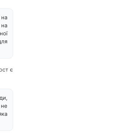
 на
 на
ної
для
юст є
ди,
 не
яка