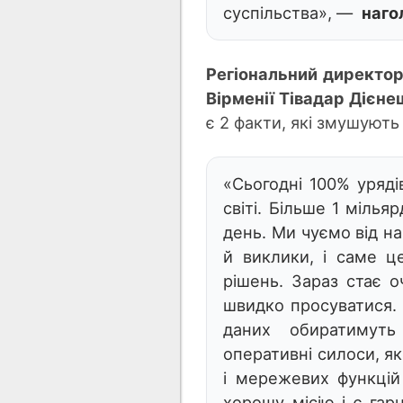
суспільства», —
наго
Регіональний директор 
Вірменії Тівадар Дієн
є 2 факти, які змушують
«Сьогодні 100% уряді
світі. Більше 1 міль
день. Ми чуємо від на
й виклики, і саме ц
рішень. Зараз стає 
швидко просуватися. 
даних обиратимуть
оперативні силоси, як
і мережевих функцій
хорошу місію і є га