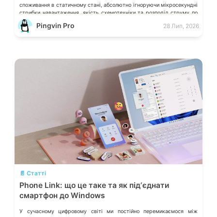
споживання в статичному стані, абсолютно ігноруючи мікросекундні
стрибки навантаження, якість схемотехніки та розподіл струму по
окремих лініях. Розберімо, які технічні параметри насправді
Pingvin Pro
28 Лип, 2026
визначають надійність системи живлення та як правильно підібрати
БЖ із гарантованим запасом міцності. Пікові […]
💬
📄 Статті
Phone Link: що це таке та як підʼєднати
смартфон до Windows
У сучасному цифровому світі ми постійно перемикаємося між