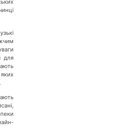
ських
чинці
узькі
ижчим
уваги
я для
жають
яких
.
жають
сані,
зпеки
айн-