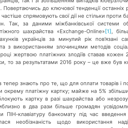
раїнців, так і зі збільшенням випадків кіберзлочи
. Повертаючись до ключової тенденції останніх р
 частіше спрямовують свої дії не стільки проти ба
ян. Так, за даними міжбанківської системи о
тіжного шахрайства «Exchange-Online»
[1]
, біль
ахунків українців за минулий рік пов’язані с
та з використанням злочинцями методів соціа
 році жертвою платіжних злодіїв ставав кожен 
ки, то за результатами 2016 року – це вже був 
 тепер знають про те, що для оплати товарів і п
ити окрему платіжну картку; майже на 5% збільш
аблокують картку в разі шахрайства або незрозу
риблизно в два рази більше громадян усвідом
ти ПІН-клавіатуру банкомату під час введення
лася необізнаність щодо використання наді