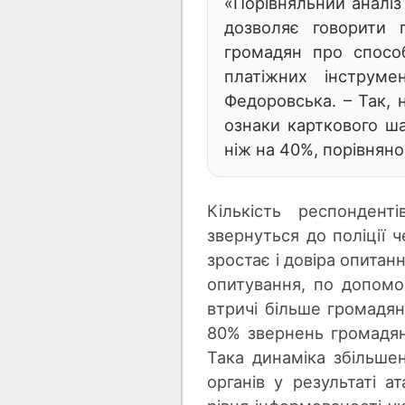
«Порівняльний аналіз
дозволяє говорити п
громадян про способ
платіжних інструме
Федоровська. – Так, н
ознаки карткового ша
ніж на 40%, порівняно
Кількість респондент
звернуться до поліції ч
зростає і довіра опитан
опитування, по допомо
втричі більше громадян
80% звернень громадян
Така динаміка збільше
органів у результаті а