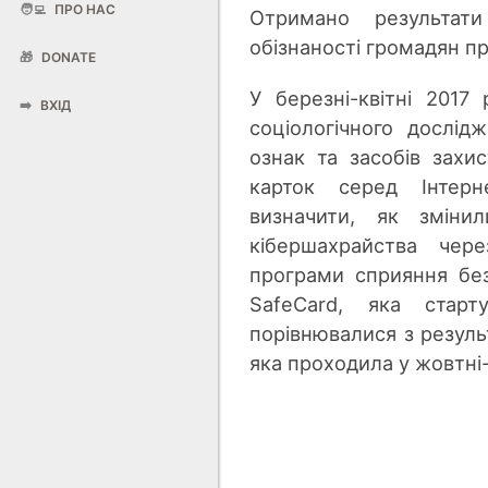
🧑‍💻
ПРО НАС
Отримано результати
обізнаності громадян п
🎁
DONATE
У березні-квітні 2017
➡️
ВХІД
соціологічного дослід
ознак та засобів захи
карток серед Інтерне
визначити, як зміни
кібершахрайства чере
програми сприяння без
SafeCard, яка стар
порівнювалися з резуль
яка проходила у жовтні