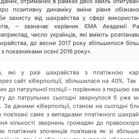
 даних, отриманих в рамках двох хвиль опитуван
ро позитивну динаміку зміни рівня обізнано
и захисту від шахрайства у сфері використа
нтів, – зазначає керівник ЄМА Академії Ра
априклад, число українців, які вміють розпізнав
храйства, до весни 2017 року збільшилося біль
 з показниками осені 2016 року».
ів, які у разі шахрайства з платіжною кар
ерез сайт кіберполіції, збільшилася на 40%. Так
них до патрульної поліції – порівняно з першою х
гу до патрульних сьогодні звернулося б уже 
. За даними кіберполіції, станом на сьогодні бл
 пов’язані саме з випадками платіжного шахрай
ння кількості звернень громадян до правоохор
так платіжних злочинців пов’язана як зі збільш