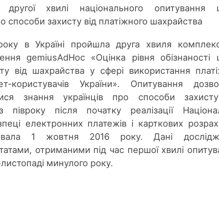
 другої хвилі національного опитування 
ро способи захисту від платіжного шахрайства
 року в Україні пройшла друга хвиля комплек
ження gemiusAdHoc «Оцінка рівня обізнаності
сту від шахрайства у сфері використання плат
т-користувачів України». Опитування дозво
лися знання українців про способи захисту
з півроку після початку реалізації Націона
пеці електронних платежів і карткових розрах
тувала 1 жовтня 2016 року. Дані дослідж
татами, отриманими під час першої хвилі опитув
-листопаді минулого року.