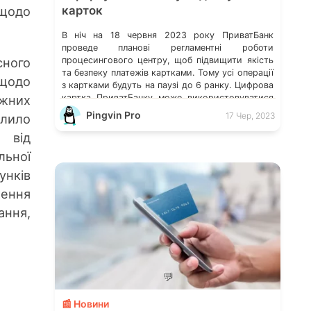
щодо
карток
В ніч на 18 червня 2023 року ПриватБанк
проведе планові регламентні роботи
сного
процесингового центру, щоб підвищити якість
та безпеку платежів картками. Тому усі операції
 щодо
з картками будуть на паузі до 6 ранку. Цифрова
іжних
картка ПриватБанку може використовуватися
без обмежень Приват24 запустив єдине меню
Pingvin Pro
17 Чер, 2023
лило
комунікацій monobank обійшов ПриватБанк і
 від
став найкращим цифровим банком «Під час
проведення […]
льної
унків
ення
ання,
💬
📰 Новини