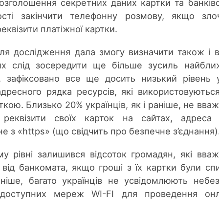
розголошення секретних даних картки та банків
ності закінчити телефонну розмову, якщо зло
еквізити платіжної картки.
ля дослідження дала змогу визначити також і в
ких слід зосередити ще більше зусиль найбл
, зафіксовано все ще досить низький рівень 
дресного рядка ресурсів, які використовуютьс
кою. Близько 20% українців, як і раніше, не вва
реквізити своїх карток на сайтах, адреса 
не з «https» (що свідчить про безпечне з’єднання)
 рівні залишився відсоток громадян, які вва
від банкомата, якщо гроші з їх картки були спи
аніше, багато українців не усвідомлюють небе
одоступних мереж WI-FI для проведення онл