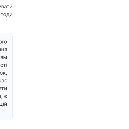
увати
тоди
ого
ння
ням
сті
ок,
час
яти
, є
цій