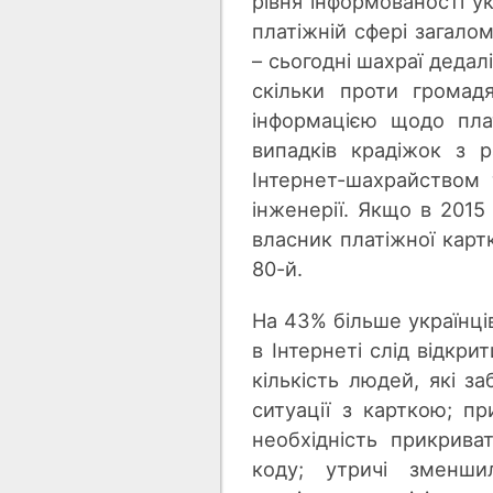
рівня інформованості ук
платіжній сфері загалом
– сьогодні шахраї дедалі
скільки проти громад
інформацією щодо пла
випадків крадіжок з р
Інтернет-шахрайством 
інженерії. Якщо в 2015
власник платіжної карт
80-й.
На 43% більше українців
в Інтернеті слід відкр
кількість людей, які з
ситуації з карткою; п
необхідність прикрива
коду; утричі зменши