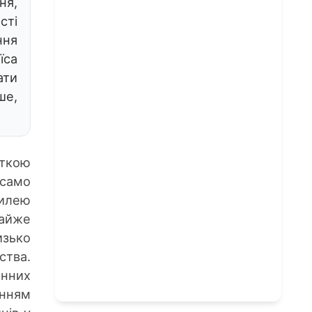
ня,
сті
ння
їса
ати
ше,
ткою
 само
вилею
майже
изько
ства.
онних
енням