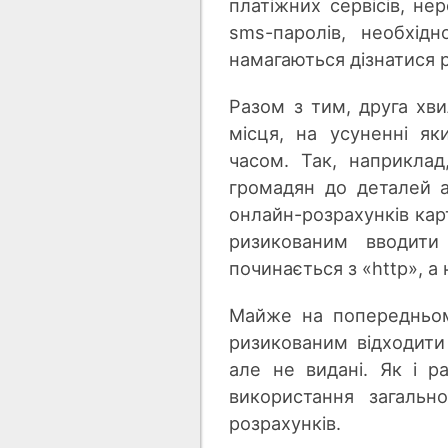
платіжних сервісів, не
sms-паролів, необхід
намагаються дізнатися р
Разом з тим, друга хви
місця, на усуненні я
часом. Так, наприклад
громадян до деталей а
онлайн-розрахунків карт
ризикованим вводити 
починається з «http», а 
Майже на попередньому
ризикованим відходити 
але не видані. Як і р
використання загальн
розрахунків.