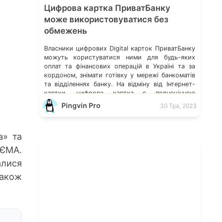
Цифрова картка ПриватБанку
може використовуватися без
обмежень
Власники цифрових Digital карток ПриватБанку
можуть користуватися ними для будь-яких
оплат та фінансових операцій в Україні та за
кордоном, знімати готівку у мережі банкоматів
та відділеннях банку. На відміну від Інтернет-
картки, цифрова картка є повноцінною
банківською міжнародною карткою, нею можна
Pingvin Pro
30 Тра, 2023
розраховуватися в магазинах, а також знімати
готівку з використанням NFC пристроїв,
купувати квитки та отримувати […]
а» та
 ЄМА.
лися
також