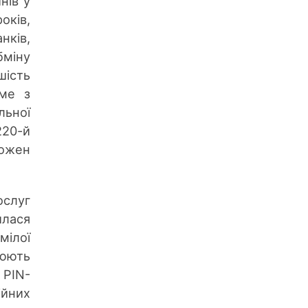
нів у
оків,
нків,
бміну
шість
аме з
льної
220-й
кожен
ослуг
илася
мілої
люють
 PIN-
йних