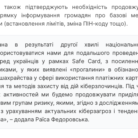
я також підтверджують необхідність продовж
рямку інформування громадян про базові ме
и (встановлення лімітів, зміна ПІН-коду тощо).
ана в результаті другої хвилі національн
користовуватися нами для подальшого проведе
серед українців у рамках Safe Card, з посилен
мками, у яких виявлені «прогалини» в обізнано
шахрайства у сфері використання платіжних карт
ня та методів захисту від дій кіберзлочинців. Під 
х активностей ми будемо продовжувати приділ
вим групам ризику, якими, згідно з дослідженням
 з урахуванням актуальних кіберзагроз і тенден
а», – додала Раїса Федоровська.