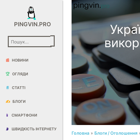
PINGVIN.PRO
Укра
викор
📰
НОВИНИ
🏆
ОГЛЯДИ
📄
СТАТТІ
✍️
БЛОГИ
📱
СМАРТФОНИ
📡
ШВИДКІСТЬ ІНТЕРНЕТУ
Головна
»
Блоги / Оголошення
»