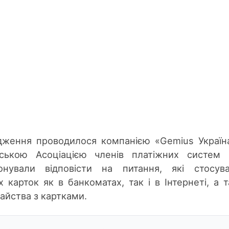
лідження проводилося компанією «Gemius Україн
вською Асоціацією членів платіжних систем
нували відповісти на питання, які стосува
 карток як в банкоматах, так і в Інтернеті, а 
айства з картками.