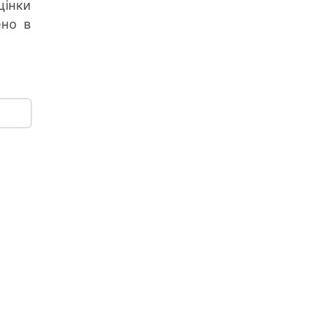
інки
ено в