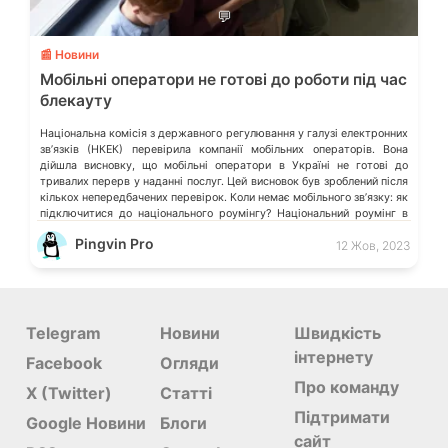
💬
📰 Новини
Мобільні оператори не готові до роботи під час
блекауту
Національна комісія з державного регулювання у галузі електронних
звʼязків (НКЕК) перевірила компанії мобільних операторів. Вона
дійшла висновку, що мобільні оператори в Україні не готові до
тривалих перерв у наданні послуг. Цей висновок був зроблений після
кількох непередбачених перевірок. Коли немає мобільного звʼязку: як
підключитися до національного роумінгу? Національний роумінг в
Україні хочуть запровадити на постійній […]
Pingvin Pro
12 Жов, 2023
Telegram
Новини
Швидкість
інтернету
Facebook
Огляди
Про команду
X (Twitter)
Статті
Підтримати
Google Новини
Блоги
сайт