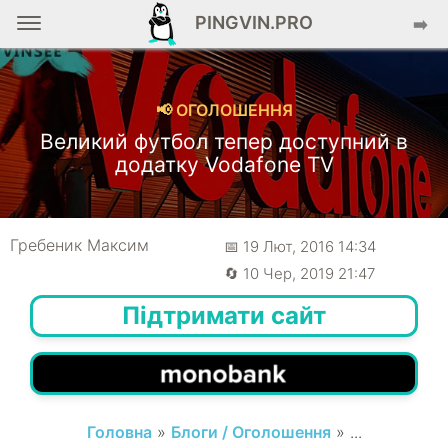
PINGVIN.PRO
➡️
📢 ОГОЛОШЕННЯ
Великий футбол тепер доступний в
додатку Vodafone TV
Гребеник Максим
📅 19 Лют, 2016 14:34
🔄 10 Чер, 2019 21:47
Підтримати сайт
Головна
»
Блоги / Оголошення
» ...