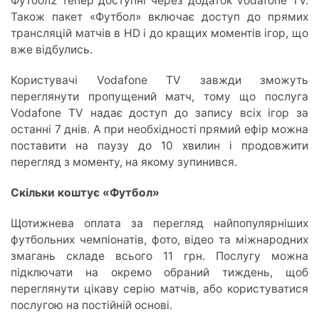
Футбол2 тепер доступні через додаток Vodafone TV.
Також пакет «Футбол» включає доступ до прямих
трансляцій матчів в HD і до кращих моментів ігор, що
вже відбулись.
Користувачі Vodafone TV завжди зможуть
переглянути пропущений матч, тому що послуга
Vodafone TV надає доступ до запису всіх ігор за
останні 7 днів. А при необхідності прямий ефір можна
поставити на паузу до 10 хвилин і продовжити
перегляд з моменту, на якому зупинився.
Скільки коштує «Футбол»
Щотижнева оплата за перегляд найпопулярніших
футбольних чемпіонатів, фото, відео та міжнародних
змагань складе всього 11 грн. Послугу можна
підключати на окремо обраний тиждень, щоб
переглянути цікаву серію матчів, або користуватися
послугою на постійній основі.