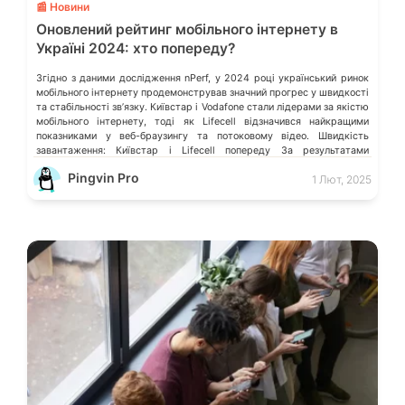
📰 Новини
Оновлений рейтинг мобільного інтернету в
Україні 2024: хто попереду?
Згідно з даними дослідження nPerf, у 2024 році український ринок
мобільного інтернету продемонстрував значний прогрес у швидкості
та стабільності зв’язку. Київстар і Vodafone стали лідерами за якістю
мобільного інтернету, тоді як Lifecell відзначився найкращими
показниками у веб-браузингу та потоковому відео. Швидкість
завантаження: Київстар і Lifecell попереду За результатами
тестування, найвищу середню швидкість завантаження даних
Pingvin Pro
1 Лют, 2025
продемонстрував […]