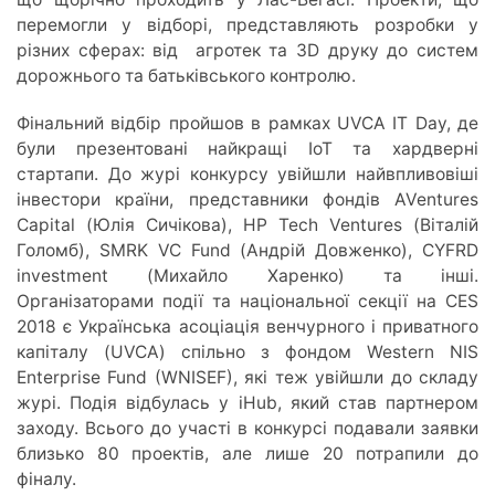
перемогли у відборі, представляють розробки у
різних сферах: від агротек та 3D друку до систем
дорожнього та батьківського контролю.
Фінальний відбір пройшов в рамках UVCA IT Day, де
були презентовані найкращі ІоТ та хардверні
стартапи. До журі конкурсу увійшли найвпливовіші
інвестори країни, представники фондів AVentures
Capital (Юлія Сичікова), HP Tech Ventures (Віталій
Голомб), SMRK VC Fund (Андрій Довженко), CYFRD
investment (Михайло Харенко) та інші.
Організаторами події та національної секції на CES
2018 є Українська асоціація венчурного і приватного
капіталу (UVCA) спільно з фондом Western NIS
Enterprise Fund (WNISEF), які теж увійшли до складу
журі. Подія відбулась у iHub, який став партнером
заходу. Всього до участі в конкурсі подавали заявки
близько 80 проектів, але лише 20 потрапили до
фіналу.