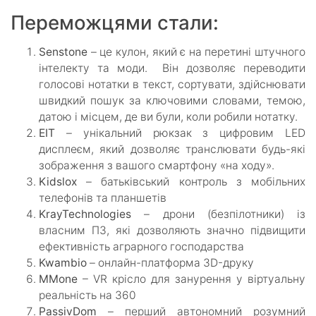
Переможцями стали:
Senstone
– це кулон, який є на перетині штучного
інтелекту та моди. Він дозволяє переводити
голосові нотатки в текст, сортувати, здійснювати
швидкий пошук за ключовими словами, темою,
датою і місцем, де ви були, коли робили нотатку.
EIT
– унікальний рюкзак з цифровим LED
дисплеєм, який дозволяє транслювати будь-які
зображення з вашого смартфону «на ходу».
Kidslox
– батьківський контроль з мобільних
телефонів та планшетів
KrayTechnologies
– дрони (безпілотники) із
власним ПЗ, які дозволяють значно підвищити
ефективність аграрного господарства
Kwambio
– онлайн-платформа 3D-друку
MMone
– VR крісло для занурення у віртуальну
реальність на 360
PassivDom
– перший автономний розумний