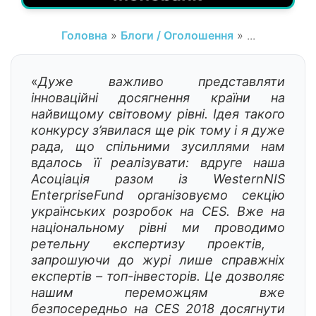
Головна
»
Блоги / Оголошення
» ...
«
Дуже важливо представляти
інноваційні досягнення країни на
найвищому світовому рівні. Ідея такого
конкурсу з’явилася ще рік тому і я дуже
рада, що спільними зусиллями нам
вдалось її реалізувати: вдруге наша
Асоціація разом із W
estern
NIS
E
nterprise
F
und
організовуємо секцію
українських розробок на CES. Вже на
нац
іональному р
івн
і ми проводимо
ретельну експертизу проектів,
запрошуючи до журі лише справжніх
експертів – топ-
інвесторів. Це дозволяє
нашим переможцям вже
безпосередньо на CES 2018 досягнути