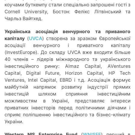
коучами буткемпу стали спеціально запрошені гості з
Cornell University, Бостон: Фелікс Літвінський та
Чарльз Вайтхед.
Українська асоціація венчурного та приваного
капіталу
(
UVCA
) створена за зразком Європейської
асоціації венчурного і приватного капіталу
(InvestEurope). До складу UVCA вже входити більше
40 членів – лідерів міжнародного та українського
інвестиційного ринку: Almaz Capital, AVentures
Capital, Digital Future, Horizon Capital, HP Tech
Ventures, Intel Capital, EBRD і т.д. Асоціація формує
майбутній напрямок розвитку індустрії прямих
інвестицій шляхом сприяння інвестиційним
можливостям в Україні, представляє інтереси
приватних інвесторів перед політичними діячами і
сприяє поліпшенню інвестиційного та бізнес-клімату
України.
Western
NIS
Enterprise
Fund
(
WNISEF
) перший в