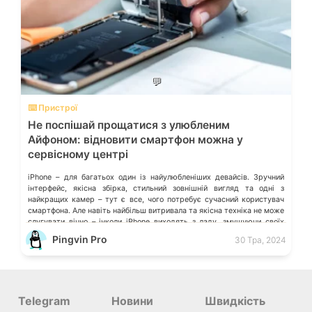
💬
⌨️ Пристрої
Не поспішай прощатися з улюбленим
Айфоном: відновити смартфон можна у
сервісному центрі
iPhone – для багатьох один із найулюбленіших девайсів. Зручний
інтерфейс, якісна збірка, стильний зовнішній вигляд та одні з
найкращих камер – тут є все, чого потребує сучасний користувач
смартфона. Але навіть найбільш витривала та якісна техніка не може
слугувати вічно – інколи iPhone виходять з ладу, змушуючи своїх
власників робити непростий вибір: купувати новий смартфон […]
Pingvin Pro
30 Тра, 2024
Telegram
Новини
Швидкість