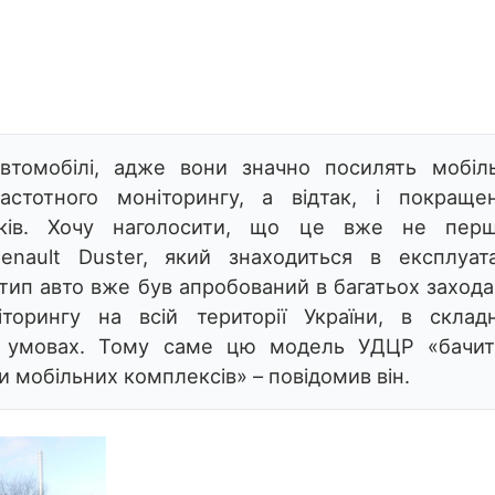
втомобілі, адже вони значно посилять мобіл
стотного моніторингу, а відтак, і покраще
иків. Хочу наголосити, що це вже не пер
nault Duster, який знаходиться в експлуата
 тип авто вже був апробований в багатьох захода
іторингу на всій території України, в склад
х умовах. Тому саме цю модель УДЦР «бачи
и мобільних комплексів» – повідомив він.