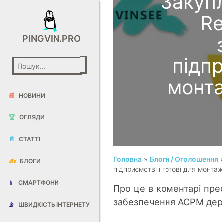
Закуп
Re
PINGVIN.PRO
підпр
монт
📰
НОВИНИ
🏆
ОГЛЯДИ
📄
СТАТТІ
Головна
»
Блоги / Оголошення
»
✍️
БЛОГИ
підприємстві і готові для монт
📱
СМАРТФОНИ
Про це в коментарі пр
забезпечення АСРМ дер
📡
ШВИДКІСТЬ ІНТЕРНЕТУ