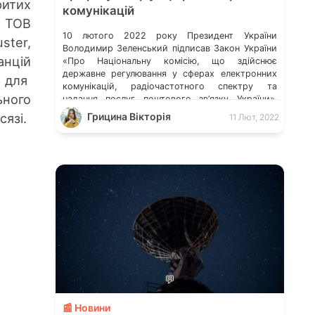
ритих
комунікацій
з ТОВ
10 лютого 2022 року Президент України
ster,
Володимир Зеленський підписав Закон України
нцій
«Про Національну комісію, що здійснює
державне регулювання у сферах електронних
і для
комунікацій, радіочастотного спектру та
ного
надання послуг поштового зв’язку України».
Закон ухвалила Верховна Рада України 16
Грицина Вікторія
язі.
11 Лют, 2022
грудня 2021 року. Vodafone покрив швидкісним
4G інтернетом 98% протяжності основних
міжнародних трас Доступність інтернету в
африканських країнах: інфографіка […]
💬
📰 Новини