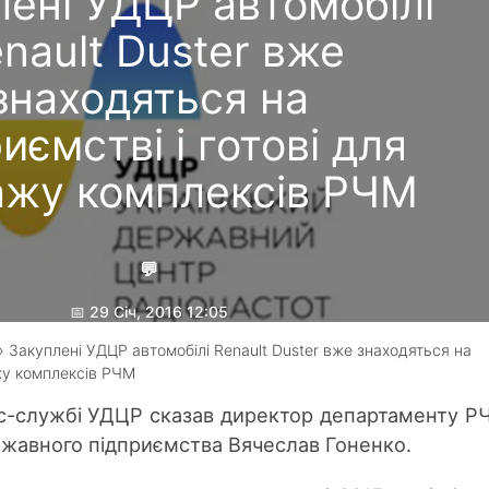
лені УДЦР автомобілі
nault Duster вже
знаходяться на
иємстві і готові для
ажу комплексів РЧМ
💬
📅 29 Січ, 2016 12:05
🔄 10 Чер, 2019 21:47
 Закуплені УДЦР автомобілі Renault Duster вже знаходяться на
ажу комплексів РЧМ
Гребеник Максим
ес-службі УДЦР сказав директор департаменту Р
жавного підприємства Вячеслав Гоненко.