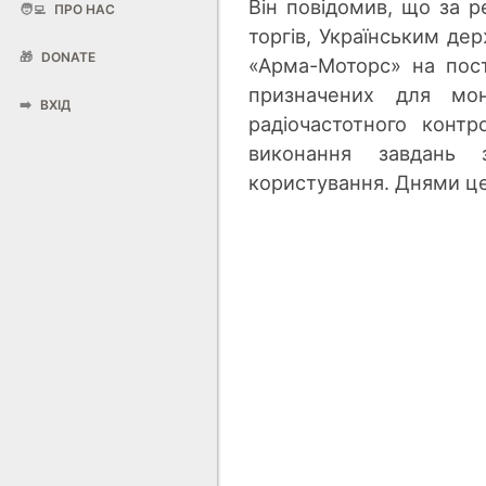
Він повідомив, що за р
🧑‍💻
ПРО НАС
торгів, Українським де
🎁
DONATE
«Арма-Моторс» на пост
призначених для мон
➡️
ВХІД
радіочастотного контр
виконання завдань з
користування. Днями це