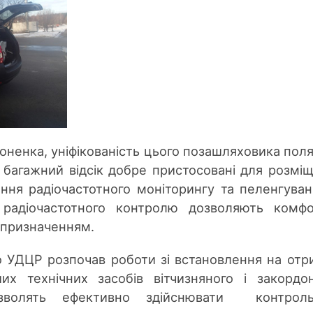
оненка, уніфікованість цього позашляховика поля
 багажний відсік добре пристосовані для розмі
ння радіочастотного моніторингу та пеленгуван
 радіочастотного контролю дозволяють комф
 призначенням.
о УДЦР розпочав роботи зі встановлення на отр
ших технічних засобів вітчизняного і закордо
озволять ефективно здійснювати контрол