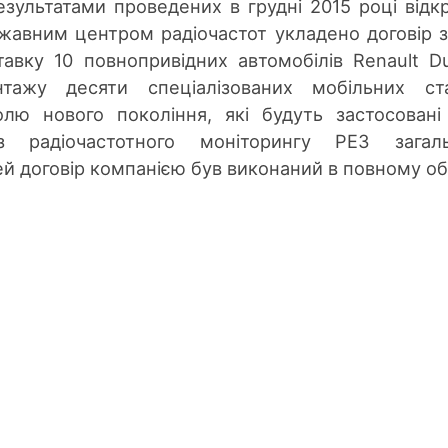
езультатами проведених в грудні 2015 році відк
ржавним центром радіочастот укладено договір 
авку 10 повнопривідних автомобілів Renault Du
тажу десяти спеціалізованих мобільних ста
олю нового покоління, які будуть застосован
 радіочастотного моніторингу РЕЗ загаль
й договір компанією був виконаний в повному обс