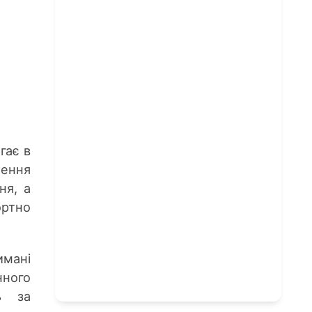
гає в
щення
ня, а
ортно
имані
нного
ь за