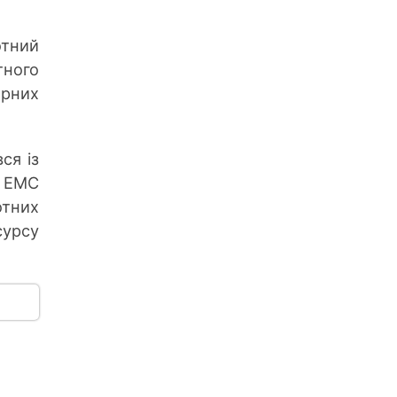
отний
тного
арних
ся із
я ЕМС
отних
сурсу