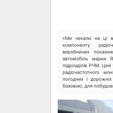
«Ми чекали на ці а
компоненту радіоча
виробничих показн
автомобіль марки Re
підрозділів РЧМ. Цей
радіочастотного мон
погодних і дорожні
базовою, для побудов