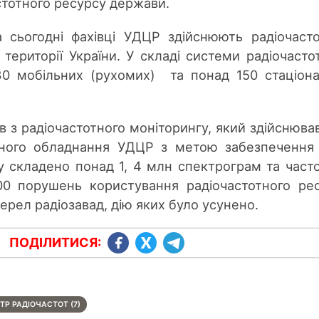
тотного ресурсу держави.
 сьогодні фахівці УДЦР здійснюють радіочаст
 території України. У складі системи радіочасто
0 мобільних (рухомих) та понад 150 стаціон
 з радіочастотного моніторингу, який здійснював
еного обладнання УДЦР з метою забезпеченн
у складено понад 1, 4 млн спектрограм та част
00 порушень користування радіочастотного ре
ерел радіозавад, дію яких було усунено.
ПОДІЛИТИСЯ:
Р РАДІОЧАСТОТ (7)