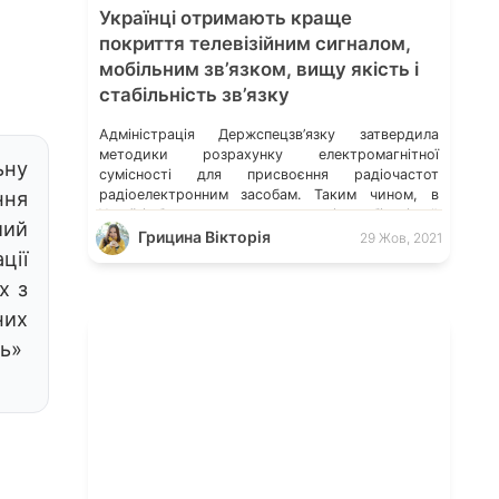
Українці отримають краще
покриття телевізійним сигналом,
мобільним зв’язком, вищу якість і
стабільність зв’язку
Адміністрація Держспецзв’язку затвердила
методики розрахунку електромагнітної
ьну
сумісності для присвоєння радіочастот
радіоелектронним засобам. Таким чином, в
ння
Україні буде краще покриття і стабільніший
ший
зв’язок. До речі, днями Мінцифра повідомила,
Грицина Вікторія
29 Жов, 2021
що Україна стала на крок ближче до
ції
впровадження якісного мобільного зв’язку. Ці
х з
Методики потрібні для визначення можливості
застосування конкретного радіоелектронного
них
пристрою без створення шкідливих завад іншим
ть»
пристроям. Завдяки цьому […]