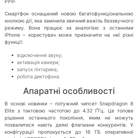
руці.
Смартфон оснащений новою багатофункціональною
кнопкою дії, яка замінила звичний важіль беззвучного
режиму. Вона працює за аналогією з останніми
iPhone – користувач може призначити на неї різні
функції:
відключення звуку;
активація камери;
запуск ліхтарика;
робота диктофона.
Апаратні особливості
В основі новинки – потужний чипсет Snapdragon 8
Elite з тактовою частотою до 4.32 ҐГц. Це топове
рішення останнього покоління, яким не можуть
похвалитися навіть деякі флагмани конкурентів. У
конфігурації пропонується до 16 ГБ оперативної