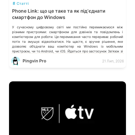
📄 Статті
Phone Link: що це таке та як підʼєднати
смартфон до Windows
У сучасному цифровому світі ми постійно перемикаємося між
різними пристроями: смартфоном для дзвінків та повідомлень і
компʼютером для роботи. Це перемикання часто перериває робочий
потік та змушує відволікатися. На щастя, є зручне рішення, яке
дозволяє обʼєднати ваш компʼютер на Windows із мобільним
пристроєм, чи то Android, чи iOS. Йдеться про застосунок Звʼязок зі
смартфоном (Phone Link) від Microsoft, що перетворює ваш ПК на
Pingvin Pro
21 Лип, 2026
своєрідний «міст» до функцій смартфона.