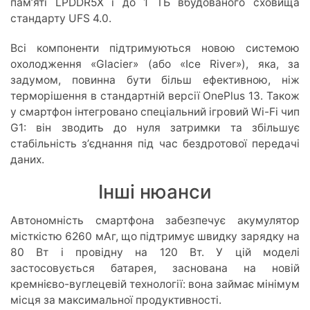
памʼяті LPDDR5X і до 1 ТБ вбудованого сховища
стандарту UFS 4.0.
Всі компоненти підтримуються новою системою
охолодження «Glacier» (або «Ice River»), яка, за
задумом, повинна бути більш ефективною, ніж
терморішення в стандартній версії OnePlus 13. Також
у смартфон інтегровано спеціальний ігровий Wi-Fi чип
G1: він зводить до нуля затримки та збільшує
стабільність зʼєднання під час бездротової передачі
даних.
Інші нюанси
Автономність смартфона забезпечує акумулятор
місткістю 6260 мАг, що підтримує швидку зарядку на
80 Вт і провідну на 120 Вт. У цій моделі
застосовується батарея, заснована на новій
кремнієво-вуглецевій технології: вона займає мінімум
місця за максимальної продуктивності.