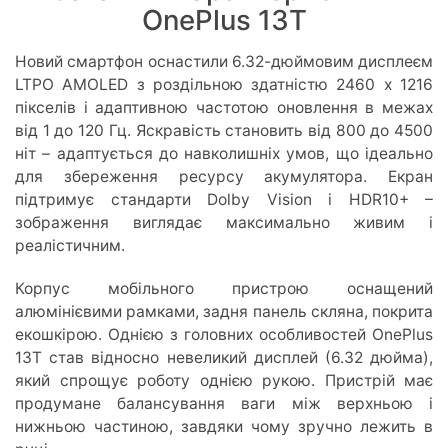
OnePlus 13T
Новий смартфон оснастили 6.32-дюймовим дисплеєм
LTPO AMOLED з роздільною здатністю 2460 х 1216
пікселів і адаптивною частотою оновлення в межах
від 1 до 120 Гц. Яскравість становить від 800 до 4500
ніт – адаптується до навколишніх умов, що ідеально
для збереження ресурсу акумулятора. Екран
підтримує стандарти Dolby Vision і HDR10+ –
зображення виглядає максимально живим і
реалістичним.
Корпус мобільного пристрою оснащений
алюмінієвими рамками, задня панель скляна, покрита
екошкірою. Однією з головних особливостей OnePlus
13T став відносно невеликий дисплей (6.32 дюйма),
який спрощує роботу однією рукою. Пристрій має
продумане балансування ваги між верхньою і
нижньою частиною, завдяки чому зручно лежить в