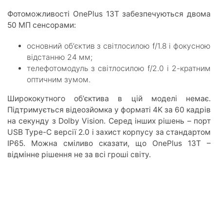
Фотоможливості OnePlus 13T забезпечуються двома
50 МП сенсорами:
основний обʼєктив з світлосилою f/1.8 і фокусною
відстанню 24 мм;
телефотомодуль з світлосилою f/2.0 і 2-кратним
оптичним зумом.
Ширококутного обʼєктива в цій моделі немає.
Підтримується відеозйомка у форматі 4K за 60 кадрів
на секунду з Dolby Vision. Серед інших рішень – порт
USB Type-C версії 2.0 і захист корпусу за стандартом
IP65. Можна сміливо сказати, що OnePlus 13T –
відмінне рішення не за всі гроші світу.