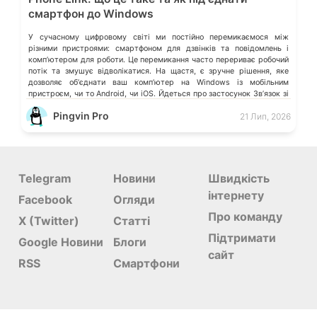
смартфон до Windows
У сучасному цифровому світі ми постійно перемикаємося між
різними пристроями: смартфоном для дзвінків та повідомлень і
компʼютером для роботи. Це перемикання часто перериває робочий
потік та змушує відволікатися. На щастя, є зручне рішення, яке
дозволяє обʼєднати ваш компʼютер на Windows із мобільним
пристроєм, чи то Android, чи iOS. Йдеться про застосунок Звʼязок зі
смартфоном (Phone Link) від Microsoft, що перетворює ваш ПК на
Pingvin Pro
21 Лип, 2026
своєрідний «міст» до функцій смартфона.
Telegram
Новини
Швидкість
інтернету
Facebook
Огляди
Про команду
X (Twitter)
Статті
Підтримати
Google Новини
Блоги
сайт
RSS
Смартфони