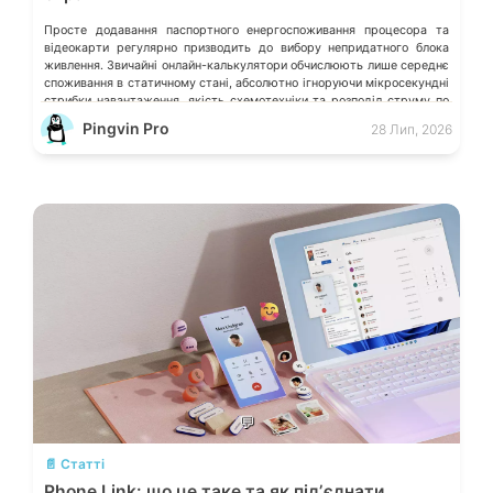
Просте додавання паспортного енергоспоживання процесора та
відеокарти регулярно призводить до вибору непридатного блока
живлення. Звичайні онлайн-калькулятори обчислюють лише середнє
споживання в статичному стані, абсолютно ігноруючи мікросекундні
стрибки навантаження, якість схемотехніки та розподіл струму по
окремих лініях. Розберімо, які технічні параметри насправді
Pingvin Pro
28 Лип, 2026
визначають надійність системи живлення та як правильно підібрати
БЖ із гарантованим запасом міцності. Пікові […]
💬
📄 Статті
Phone Link: що це таке та як підʼєднати