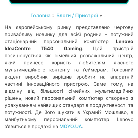
Головна
»
Блоги / Пристрої
» ...
На європейському ринку представлено чергову
привабливу новинку для всієї родини – потужний
стаціонарний персональний комп’ютер
Lenovo
IdeaCentre T540 Gaming
. Цей пристрій
позиціонується як сімейний розважальний центр,
який принесе користь любителям якісного
мультимедійного контенту та ґеймерам. Головний
акцент виробник вирішив зробити на апаратній
частині інноваційного пристрою. Саме тому, на
відміну від більшості сімейних мультимедійних
рішень, новий персональний комп’ютер створено з
урахуванням найвищих стандартів продуктивності та
потужності. Де його шукати в Україні? Можливо, в
майбутньому персональний комп’ютер Lenovo
з’явиться в продажі на
MOYO.UA
.