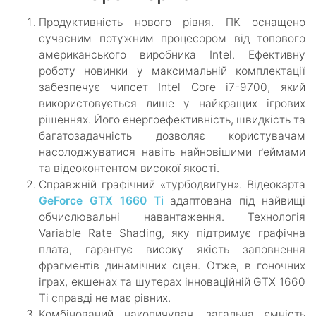
Продуктивність нового рівня. ПК оснащено
сучасним потужним процесором від топового
американського виробника Intel. Ефективну
роботу новинки у максимальній комплектації
забезпечує чипсет Intel Core i7-9700, який
використовується лише у найкращих ігрових
рішеннях. Його енергоефективність, швидкість та
багатозадачність дозволяє користувачам
насолоджуватися навіть найновішими ґеймами
та відеоконтентом високої якості.
Справжній графічний «турбодвигун». Відеокарта
GeForce GTX 1660 Ti
адаптована під найвищі
обчислювальні навантаження. Технологія
Variable Rate Shading, яку підтримує графічна
плата, гарантує високу якість заповнення
фрагментів динамічних сцен. Отже, в гоночних
іграх, екшенах та шутерах інноваційній GTX 1660
Ti справді не має рівних.
Комбінований накопичувач, загальна ємність