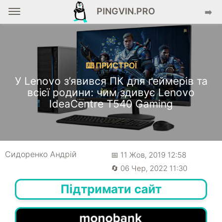
PINGVIN.PRO
➡️
⌨️ ПРИСТРОЇ
У Lenovo з’явився ПК для ґеймерів та
всієї родини: чим здивує Lenovo
IdeaCentre T540 Gaming
Сидоренко Андрій
📅 11 Жов, 2019 12:58
🔄 06 Чер, 2022 11:30
Підтримати сайт