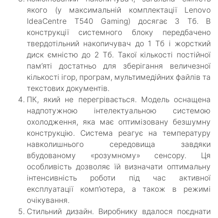
якого (у максимальній комплектації Lenovo
IdeaCentre T540 Gaming) досягає 3 Тб. В
конструкції системного блоку передбачено
твердотільний накопичувач до 1 Тб і жорсткий
диск ємністю до 2 Тб. Такої кількості постійної
пам’яті достатньо для зберігання величезної
кількості ігор, програм, мультимедійних файлів та
текстових документів.
ПК, який не перегрівається. Модель оснащена
надпотужною інтелектуальною системою
охолодження, яка має оптимізовану безшумну
конструкцію. Система реагує на температуру
навколишнього середовища завдяки
вбудованому «розумному» сенсору. Ця
особливість дозволяє їй визначати оптимальну
інтенсивність роботи під час активної
експлуатації комп’ютера, а також в режимі
очікування.
Стильний дизайн. Виробнику вдалося поєднати