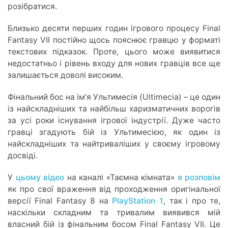
розібратися.
Близько десяти перших годин ігрового процесу Final
Fantasy VII постійно щось пояснює гравцю у форматі
текстових підказок. Проте, цього може виявитися
недостатньо і рівень входу для нових гравців все ще
залишається доволі високим.
Фінальний бос на імʼя Ультимесія (Ultimecia) – це один
із найскладніших та найбільш харизматичних ворогів
за усі роки існування ігрової індустрії. Дуже часто
гравці згадують бій із Ультимесією, як один із
найскладніших та найтриваліших у своєму ігровому
досвіді.
У
цьому відео
на каналі «Таємна кімната»
я розповім
як про свої враження від проходження оригінальної
версії Final Fantasy 8 на
PlayStation 1
, так і про те,
наскільки складним та тривалим виявився мій
власний бій із фінальним босом Final Fantasy VII. Це