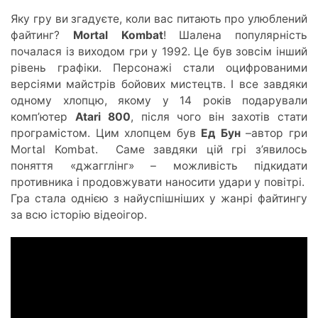
Яку гру ви згадуєте, коли вас питають про улюблений
файтинг?
Mortal Kombat
! Шалена популярність
почалася із виходом гри у 1992. Це був зовсім інший
рівень графіки. Персонажі стали оцифрованими
версіями майстрів бойових мистецтв. І все завдяки
одному хлопцю, якому у 14 років подарували
комп’ютер
Atari 800
, після чого він захотів стати
програмістом. Цим хлопцем був
Ед Бун
–автор гри
Mortal Kombat. Саме завдяки цій грі з’явилось
поняття «джагглінг» – можливість підкидати
противника і продовжувати наносити удари у повітрі.
Гра стала однією з найуспішніших у жанрі файтингу
за всю історію відеоігор.