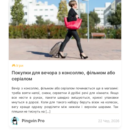
💬
🎮 Ігри
Покупки для вечора з консоллю, фільмом або
серіалом
Вечір з консоллю, фільмом або серіалом починається ще в магазині:
треба взяти напої, снеки, серветки й дрібні речі для кімнати. Якщо
все нести в руках, пакети швидко змішуються, крихкі упаковки
мнуться в дорозі. Коли для такого набору беруть візок на колесах,
вагу краще одразу розділити між нижнім і верхнім шарами. Так
пляшки не тиснуть на […]
Pingvin Pro
22 Чер, 2026