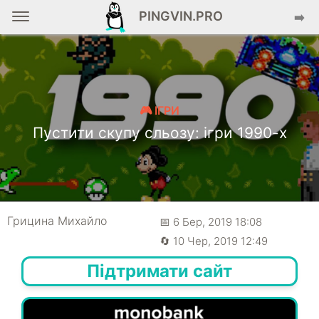
PINGVIN.PRO
➡️
🎮 ІГРИ
Пустити скупу сльозу: ігри 1990-х
Грицина Михайло
📅 6 Бер, 2019 18:08
🔄 10 Чер, 2019 12:49
Підтримати сайт