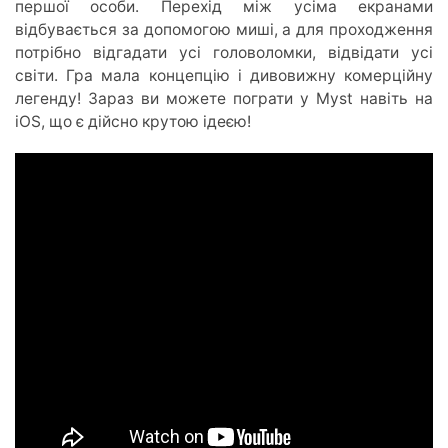
першої особи. Перехід між усіма екранами
відбувається за допомогою миші, а для проходження
потрібно відгадати усі головоломки, відвідати усі
світи. Гра мала концепцію і дивовижну комерційну
легенду! Зараз ви можете пограти у Myst навіть на
iOS, що є дійсно крутою ідеєю!