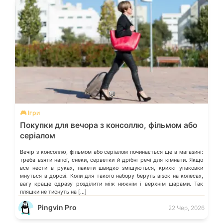
💬
🎮 Ігри
Покупки для вечора з консоллю, фільмом або
серіалом
Вечір з консоллю, фільмом або серіалом починається ще в магазині:
треба взяти напої, снеки, серветки й дрібні речі для кімнати. Якщо
все нести в руках, пакети швидко змішуються, крихкі упаковки
мнуться в дорозі. Коли для такого набору беруть візок на колесах,
вагу краще одразу розділити між нижнім і верхнім шарами. Так
пляшки не тиснуть на […]
Pingvin Pro
22 Чер, 2026