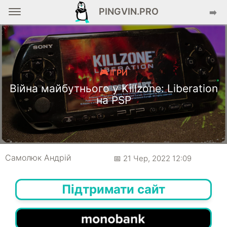
PINGVIN.PRO
➡️
🎮 ІГРИ
Війна майбутнього у Killzone: Liberation
на PSP
Самолюк Андрій
📅 21 Чер, 2022 12:09
Підтримати сайт