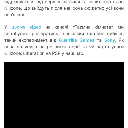
відрізняється від першої частини та інших ігор серії
Killzone, що вийдуть після неї, хоча сюжетно усі вони
повʼязані.
У
цьому відео
на каналі «Таємна кімната» ми
спробуємо розібратись, наскільки вдалим вийшов
такий експеримент від
Guerrilla Games
та
Sony
. Як
вона вплинула на розвиток серії та чи варта уваги
Killzone: Liberation на PSP у наш час.