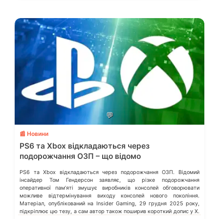
💬
📰 Новини
PS6 та Xbox відкладаються через
подорожчання ОЗП – що відомо
PS6 та Xbox відкладаються через подорожчання ОЗП. Відомий
інсайдер Том Гендерсон заявляє, що різке подорожчання
оперативної памʼяті змушує виробників консолей обговорювати
можливе відтермінування виходу консолей нового покоління.
Матеріал, опублікований на Insider Gaming, 29 грудня 2025 року,
підкріплює цю тезу, а сам автор також поширив короткий допис у X.