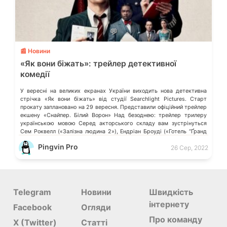
💬
📰 Новини
«Як вони біжать»: трейлер детективної
комедії
У вересні на великих екранах України виходить нова детективна
стрічка «Як вони біжать» від студії Searchlight Pictures. Старт
прокату заплановано на 29 вересня. Представили офіційний трейлер
екшену «Снайпер. Білий Ворон» Над безоднею: трейлер трилеру
українською мовою Серед акторського складу вам зустрінуться
Сем Роквелл («Залізна людина 2»), Ендріан Броуді («Готель “Ґранд
Будапешт”»), Сірша Ронан («Маленькі жінки»), […]
Pingvin Pro
26 Сер, 2022
Telegram
Новини
Швидкість
інтернету
Facebook
Огляди
Про команду
X (Twitter)
Статті