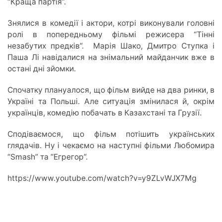
“Краща партія”.
Знялися в комедії і актори, котрі виконували головні
ролі в попередньому фільмі режисера “Тінні
незабутих предків”. Марія Шако, Дмитро Ступка і
Паша Лі навідалися на знімальний майданчик вже в
остані дні зйомки.
Спочатку плануалося, що фільм вийде на два ринки, в
Україні та Польші. Але ситуація змінилася й, окрім
українців, комедію побачать в Казахстані та Грузії.
Сподіваємося, що фільм потішить українських
глядачів. Ну і чекаємо на наступні фільми Любомира
“Smash” та “Егрегор”.
https://www.youtube.com/watch?v=y9ZLvWJX7Mg