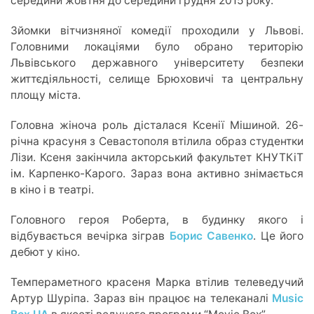
середини жовтня до середини грудня 2015 року.
Зйомки вітчизняної комедії проходили у Львові.
Головними локаціями було обрано територію
Львівського державного університету безпеки
життєдіяльності, селище Брюховичі та центральну
площу міста.
Головна жіноча роль дісталася Ксенії Мішиной. 26-
річна красуня з Севастополя втілила образ студентки
Лізи. Ксеня закінчила акторський факультет КНУТКіТ
ім. Карпенко-Карого. Зараз вона активно знімається
в кіно і в театрі.
Головного героя Роберта, в будинку якого і
відбувається вечірка зіграв
Борис Савенко
. Це його
дебют у кіно.
Темпераметного красеня Марка втілив телеведучий
Артур Шуріпа. Зараз він працює на телеканалі
Music