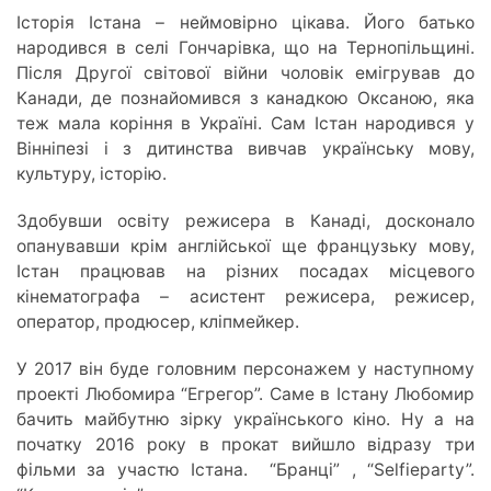
Історія Істана – неймовірно цікава. Його батько
народився в селі Гончарівка, що на Тернопільщині.
Після Другої світової війни чоловік емігрував до
Канади, де познайомився з канадкою Оксаною, яка
теж мала коріння в Україні. Сам Істан народився у
Вінніпезі і з дитинства вивчав українську мову,
культуру, історію.
Здобувши освіту режисера в Канаді, досконало
опанувавши крім англійської ще французьку мову,
Істан працював на різних посадах місцевого
кінематографа – асистент режисера, режисер,
оператор, продюсер, кліпмейкер.
У 2017 він буде головним персонажем у наступному
проекті Любомира “Егрегор”. Саме в Істану Любомир
бачить майбутню зірку українського кіно. Ну а на
початку 2016 року в прокат вийшло відразу три
фільми за участю Істана. “Бранці” , “Selfieparty”.