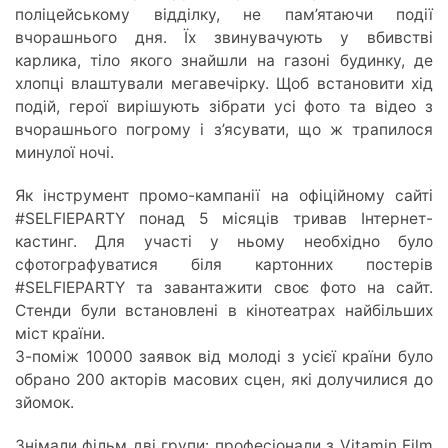
поліцейському відділку, не пам’ятаючи події
вчорашнього дня. Їх звинувачують у вбивстві
карлика, тіло якого знайшли на газоні будинку, де
хлопці влаштували мегавечірку. Щоб встановити хід
подій, герої вирішують зібрати усі фото та відео з
вчорашнього погрому і з’ясувати, що ж трапилося
минулої ночі.
Як інструмент промо-кампанії на офіційному сайті
#SELFIEPARTY понад 5 місяців тривав Інтернет-
кастинг. Для участі у ньому необхідно було
сфотографуватися біля картонних постерів
#SELFIEPARTY та завантажити своє фото на сайт.
Стенди були встановлені в кінотеатрах найбільших
міст країни.
З-поміж 10000 заявок від молоді з усієї країни було
обрано 200 акторів масових сцен, які долучилися до
зйомок.
Знімали фільм дві групи: професіонали з Vitamin Film