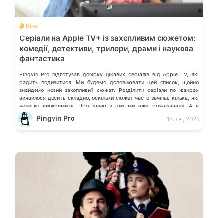
💬
🎬 Кіно
Серіали на Apple TV+ із захопливим сюжетом:
комедії, детективи, трилери, драми і наукова
фантастика
Pingvin Pro підготував добірку цікавих серіалів від Apple TV, які
радить подивитися. Ми будемо доповнювати цей список, щойно
знайдемо новий захопливий сюжет. Розділити серіали по жанрах
виявилося досить складно, оскільки сюжет часто зачіпає кілька, які
нелегко виокремити. Про деякі з цих ми вже розказували. А в
коментарях можете порадити ті серіали, які вразили Вас, і […]
Pingvin Pro
18 Кві, 2023