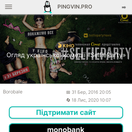
PINGVIN.PRO
➡️
🎬 КІНО
Огляд української комедії «SelfieParty»
Borobale
📅 31 Бер, 2016 20:05
🔄 18 Лис, 2020 10:07
Підтримати сайт