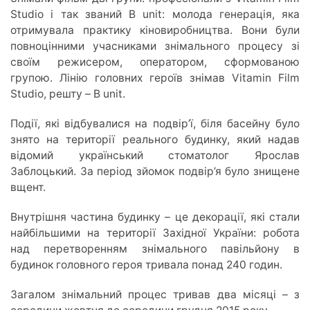
Studio і так званий B unit: молода генерація, яка
отримувала практику кіновиробництва. Вони були
повноцінними учасниками знімального процесу зі
своїм режисером, оператором, сформованою
групою. Лінію головних героїв знімав Vitamin Film
Studio, решту – B unit.
Події, які відбувалися на подвір’ї, біля басейну було
знято на території реального будинку, який надав
відомий український стоматолог Ярослав
Заблоцький. За період зйомок подвір’я було знищене
вщент.
Внутрішня частина будинку – це декорації, які стали
найбільшими на території Західної України: робота
над перетворенням знімального павільйону в
будинок головного героя тривала понад 240 годин.
Загалом знімальний процес тривав два місяці – з