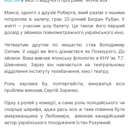
Box UA
в якості ведучого програми “Movie Box”.
Макса, одного з друзів Роберта, який разом з іншими
потрапляє в халепу, грає 22-річний Богдан Рубан. У
житті – учасник шоу-балету. Це також його перший
досвід у зйомках повнометражного українського кіно.
Четвертим другом по нещастю став Володимир
Ситник. У кадрі ви його дізнаєтеся як Похмурого. До
зйомок Вова вивчав японську філологію в КНУ ім. Т.Г.
Шевченко. Зараз він навчається на театральному
відділення Інституту телебачення, кіно і театру.
Роль карлика Бу, полтергейста, винуватця всіх
проблем виконав Сергій Зоренко.
Одну з ролей у комедії, а саме роль поліцейського чи
скоріше шерифа, адже десь все ж таки повинна бути
американщина у Любомира, виконав канадійський
актор українського походження Істан Розумний.