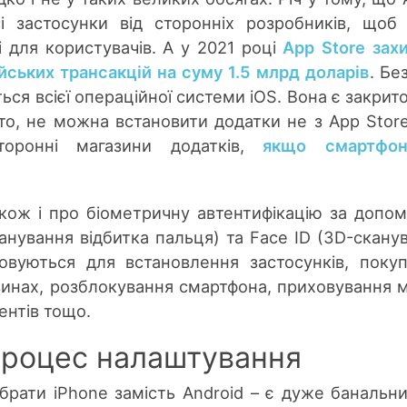
і застосунки від сторонніх розробників, щоб
і для користувачів. А у 2021 році
App Store зах
йських трансакцій на суму 1.5 млрд доларів
. Бе
ься всієї операційної системи iOS. Вона є закрит
бто, не можна встановити додатки не з App Store
торонні магазини додатків,
якщо смартфо
акож і про біометричну автентифікацію за допо
канування відбитка пальця) та Face ID (3D-скану
товуються для встановлення застосунків, поку
инах, розблокування смартфона, приховування м
ентів тощо.
Процес налаштування
рати iPhone замість Android – є дуже банальни