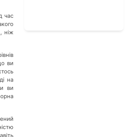
д час
акого
, ніж
івнів
що ви
тось
ді на
ли ви
сорна
чений
ністю
авіть