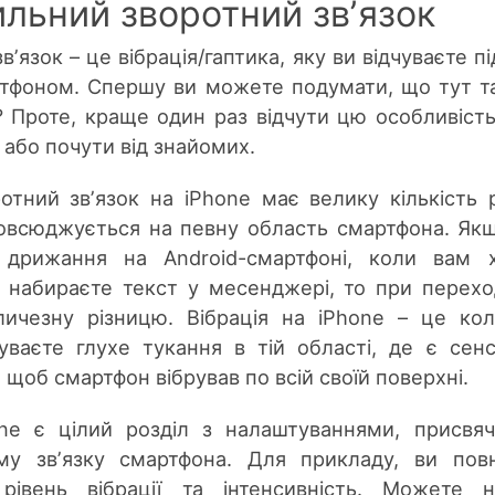
ильний зворотний звʼязок
ʼязок – це вібрація/гаптика, яку ви відчуваєте пі
ртфоном. Спершу ви можете подумати, що тут т
 Проте, краще один раз відчути цю особливість
і або почути від знайомих.
тний звʼязок на iPhone має велику кількість р
зповсюджується на певну область смартфона. Як
дрижання на Android-смартфоні, коли вам х
 набираєте текст у месенджері, то при перехо
личезну різницю. Вібрація на iPhone – це ко
чуваєте глухе тукання в тій області, де є сен
, щоб смартфон вібрував по всій своїй поверхні.
ne є цілий розділ з налаштуваннями, присвя
му звʼязку смартфона. Для прикладу, ви пов
івень вібрації та інтенсивність. Можете н