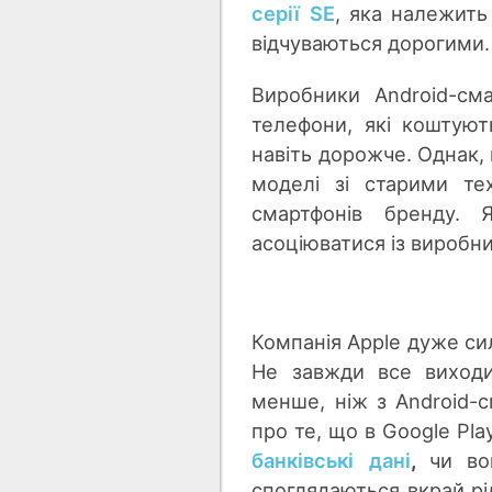
серії SE
, яка належит
відчуваються дорогими.
Виробники Android-сма
телефони, які коштуют
навіть дорожче. Однак,
моделі зі старими тех
смартфонів бренду. 
асоціюватися із виробн
Компанія Apple дуже сил
Не завжди все виходи
менше, ніж з Android-
про те, що в Google Pl
банківські дані
,
чи в
споглядаються вкрай рід