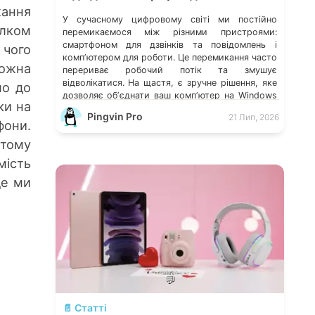
жання
У сучасному цифровому світі ми постійно
ілком
перемикаємося між різними пристроями:
смартфоном для дзвінків та повідомлень і
 чого
компʼютером для роботи. Це перемикання часто
можна
перериває робочий потік та змушує
відволікатися. На щастя, є зручне рішення, яке
мо до
дозволяє обʼєднати ваш компʼютер на Windows
ки на
із мобільним пристроєм, чи то Android, чи iOS.
Pingvin Pro
21 Лип, 2026
Йдеться про застосунок Звʼязок зі смартфоном
фони.
(Phone Link) від Microsoft, що перетворює ваш
 тому
ПК на своєрідний «міст» до функцій смартфона.
мість
де ми
💬
📄 Статті