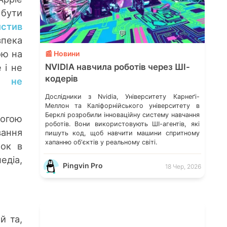
 бути
истив
💬
зпека
ою на
📰 Новини
 і не
NVIDIA навчила роботів через ШІ-
кодерів
н не
Дослідники з Nvidia, Університету Карнеґі-
Меллон та Каліфорнійського університету в
Берклі розробили інноваційну систему навчання
могою
роботів. Вони використовують ШІ-агентів, які
вання
пишуть код, щоб навчити машини спритному
хапанню обʼєктів у реальному світі.
пок в
едіа,
Pingvin Pro
18 Чер, 2026
й та,