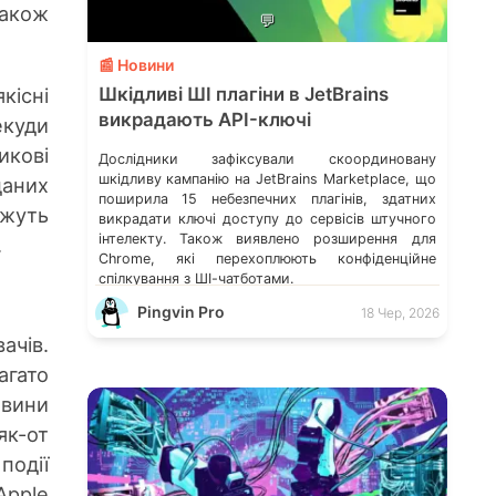
також
💬
📰 Новини
кісні
Шкідливі ШІ плагіни в JetBrains
викрадають API-ключі
екуди
икові
Дослідники зафіксували скоординовану
шкідливу кампанію на JetBrains Marketplace, що
даних
поширила 15 небезпечних плагінів, здатних
жуть
викрадати ключі доступу до сервісів штучного
інтелекту. Також виявлено розширення для
.
Chrome, які перехоплюють конфіденційне
спілкування з ШІ-чатботами.
Pingvin Pro
18 Чер, 2026
ачів.
агато
овини
 як-от
події
Apple