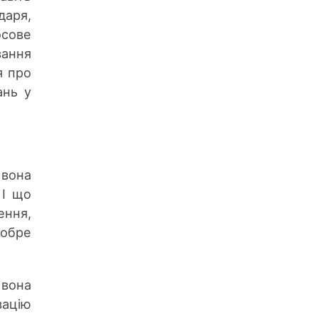
даря,
осове
вання
я про
ань у
 вона
 І що
ення,
добре
 вона
зацію