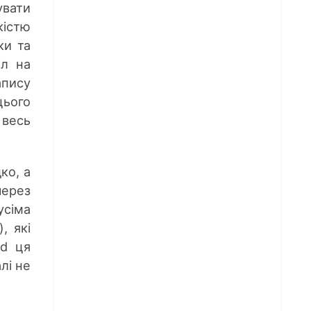
увати
кістю
ки та
іл на
апису
цього
 весь
ко, а
через
усіма
, які
id ця
лі не