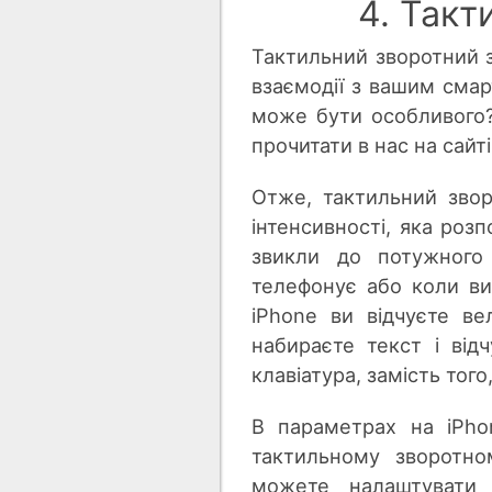
4. Такт
Тактильний зворотний зв
взаємодії з вашим сма
може бути особливого?
прочитати в нас на сайт
Отже, тактильний зворо
інтенсивності, яка ро
звикли до потужного 
телефонує або коли ви
iPhone ви відчуєте ве
набираєте текст і від
клавіатура, замість того
В параметрах на iPho
тактильному зворотно
можете налаштувати р