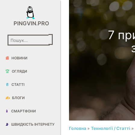
PINGVIN.PRO
7 пр
📰
НОВИНИ
🏆
ОГЛЯДИ
📄
СТАТТІ
✍️
БЛОГИ
📱
СМАРТФОНИ
📡
ШВИДКІСТЬ ІНТЕРНЕТУ
Головна
»
Технології / Статті
» 