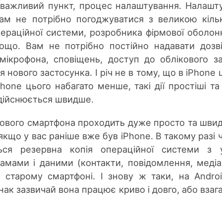
 важливий пункт, процес налаштування. Налашт
ам не потрібно погоджуватися з великою кіль
ераційної системи, розробника фірмової оболон
ощо. Вам не потрібно постійно надавати дозв
мікрофона, сповіщень, доступ до облікового з
 нового застосунка. І річ не в тому, що в iPhone 
hone цього набагато менше, такі дії простіші та
дійснюється швидше.
ового смартфона проходить дуже просто та швид
кщо у вас раніше вже був iPhone. В такому разі 
ться резервна копія операційної системи з 
мами і даними (контакти, повідомлення, медіа)
 старому смартфоні. І знову ж таки, на Andro
нак зазвичай вона працює криво і довго, або взага