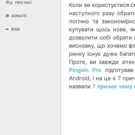
🧑‍💻
ПРО НАС
Коли ви користуєтеся 
наступного разу обра
🎁
DONATE
логічно та закономірн
купувати щось нове, 
➡️
ВХІД
дозволити собі обрати
висновку, що хочемо фл
ринку існує дуже багат
Проте, ви завжди зітк
Pingvin Pro
підготував
Android, і на це є 7 при
назвали
7 причин чому 