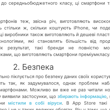
ь до середньобюджетного класу, ці смартфони 
ртфонів теж, звісна річ, виготовляють високоя
ь стільки ж, скільки коштують iPhone, чи под
 ці виробники також виготовляють й дешеві пласт
нологіями, які становлять більшість від про
Як результат, такі бренди не повністю мо
иками, що виготовляють смартфони преміумкласу
2. Безпека
ьно піклується про безпеку даних своїх користув
ть так, як задумувалося, однак проблем наб
смартфонами. Можливо ви вже не раз читали н
ay виявили застосунки, що
збирають інформацію
,
они
містили в собі віруси
. В App Store такі 
ко і не у таких великих обсягах. Річ у тому, що 