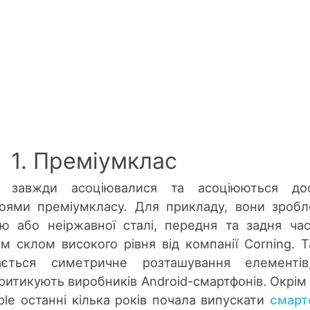
1. Преміумклас
 завжди асоціювалися та асоціюються дос
оями преміумкласу. Для прикладу, вони зробл
ію або неіржавної сталі, передня та задня ча
м склом високого рівня від компанії Corning. 
ється симетричне розташування елементів
критикують виробників Android-смартфонів. Окрім 
ple останні кілька років почала випускати
смарт