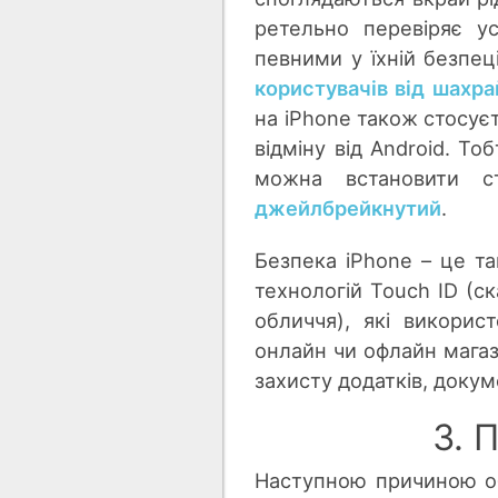
ретельно перевіряє ус
певними у їхній безпец
користувачів від шахра
на iPhone також стосуєт
відміну від Android. То
можна встановити с
джейлбрейкнутий
.
Безпека iPhone – це т
технологій Touch ID (с
обличчя), які викорис
онлайн чи офлайн магаз
захисту додатків, докум
3. 
Наступною причиною об