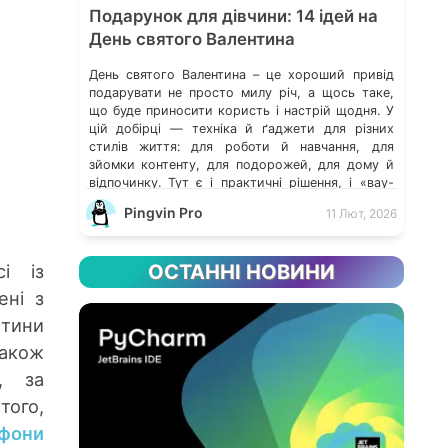
Подарунок для дівчини: 14 ідей на
День святого Валентина
День святого Валентина – це хороший привід
подарувати не просто милу річ, а щось таке,
що буде приносити користь і настрій щодня. У
цій добірці — техніка й ґаджети для різних
стилів життя: для роботи й навчання, для
зйомки контенту, для подорожей, для дому й
відпочинку. Тут є і практичні рішення, і «вау-
подарунки», які одразу […]
Pingvin Pro
11 Лют, 2026
і із
ОСТАННІ НОВИНИ
ені з
стини
Також
, за
того,
фони