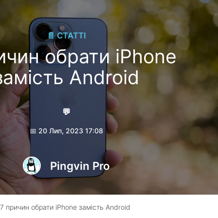
📄 СТАТТІ
ичин обрати iPhone
замість Android
💬
📅 20 Лип, 2023 17:08
Pingvin Pro
7 причин обрати iPhone замість Android