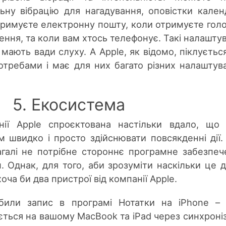
ьну вібрацію для нагадування, оповістки кален
тримуєте електронну пошту, коли отримуєте гол
ення, та коли вам хтось телефонує. Такі налашту
мають вади слуху. А Apple, як відомо, піклуєтьс
требами і має для них багато різних налаштув
5. Екосистема
нії Apple спроєктована настільки вдало, що
 швидко і просто здійснювати повсякденні дії.
агалі не потрібне стороннє програмне забезпеч
. Однак, для того, аби зрозуміти наскільки це 
оча би два пристрої від компанії Apple.
били запис в програмі Нотатки на iPhone –
ться на вашому MacBook та iPad через синхроні