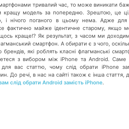
смартфонами тривалий час, то може виникати ба
ти кращу модель за попередню. Зрештою, це ц
о, і нічого поганого в цьому нема. Адже для
яке фактично майже ідентичне старому, якщо 
 щось краще!? Як результат, з часом ми доходи
агманський смартфон. А обирати є з чого, оскіль
о брендів, які роблять класні флагманські смарт
нетеся з вибором між iPhone та Android. Саме
 для вас статтю, чому слід обрати iPhone за
чин. До речі, в нас на сайті також є інша стаття, 
вам слід обрати Android замість iPhone
.