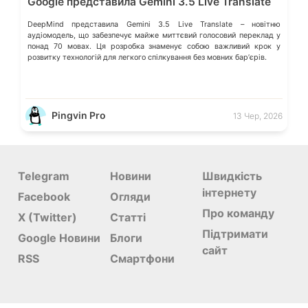
Google представила Gemini 3.5 Live Translate
DeepMind представила Gemini 3.5 Live Translate – новітню
аудіомодель, що забезпечує майже миттєвий голосовий переклад у
понад 70 мовах. Ця розробка знаменує собою важливий крок у
розвитку технологій для легкого спілкування без мовних барʼєрів.
Pingvin Pro
13 Чер, 2026
Telegram
Новини
Швидкість
інтернету
Facebook
Огляди
Про команду
X (Twitter)
Статті
Підтримати
Google Новини
Блоги
сайт
RSS
Смартфони