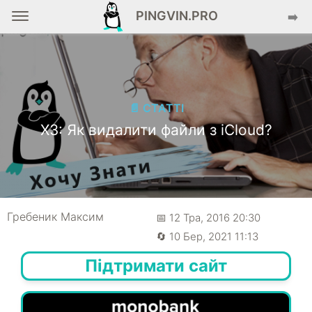
PINGVIN.PRO
➡️
📄 СТАТТІ
ХЗ: Як видалити файли з iCloud?
Гребеник Максим
📅 12 Тра, 2016 20:30
🔄 10 Бер, 2021 11:13
Підтримати сайт