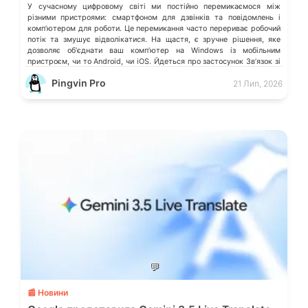
У сучасному цифровому світі ми постійно перемикаємося між
різними пристроями: смартфоном для дзвінків та повідомлень і
компʼютером для роботи. Це перемикання часто перериває робочий
потік та змушує відволікатися. На щастя, є зручне рішення, яке
дозволяє обʼєднати ваш компʼютер на Windows із мобільним
пристроєм, чи то Android, чи iOS. Йдеться про застосунок Звʼязок зі
смартфоном (Phone Link) від Microsoft, що перетворює ваш ПК на
Pingvin Pro
21 Лип, 2026
своєрідний «міст» до функцій смартфона.
💬
📰 Новини