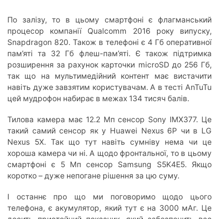
По залізу, то в цьому смартфоні є флагманський
процесор компанії Qualcomm 2016 року випуску,
Snapdragon 820. Також в телефоні є 4 Гб оперативної
пам’яті та 32 Гб флеш-пам’яті. Є також підтримка
розширення за рахунок карточки microSD до 256 Гб,
так що на мультимедійний контент має вистачити
навіть дуже завзятим користувачам. А в тесті AnTuTu
цей мудрофон набирає в межах 134 тисяч балів.
Тилова камера має 12.2 Мп сенсор Sony IMX377. Це
такий самий сенсор як у Huawei Nexus 6P чи в LG
Nexus 5X. Так що тут навіть сумніву нема чи це
хороша камера чи ні. А щодо фронтальної, то в цьому
смартфоні є 5 Мп сенсор Samsung S5K4E5. Якщо
коротко – дуже непогане рішення за цю суму.
І останнє про що ми поговоримо щодо цього
телефона, є акумулятор, який тут є на 3000 мАг. Це