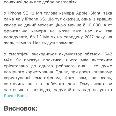
сонячний день все добре розгледіти.
У iPhone SE 12 Мп тилова камера Apple iSight, така
сама як у iPhone 6S. Що тут скажеш, одна із кращих
камер на даний момент ціною менше ₴ 10 000. А от
фронтальна камера не може вже нас аж так
порадувати, бо 1.2 Мп як на середину 2017 року, на
жаль, замало. Навіть дуже замало.
У смартфоні знаходиться акумулятор об’ємом 1642
мАг. Як показує практика, цього має вистачити
орієнтовано до одного робочого дня. І то дуже
помірного користування. Однак, при досить жвавому
користуванні смартфоном, його вам, на жаль,
вистачить на пів робочого дня. Тому якщо ви
частенько в роз’їздах, задумайтесь над покупкою
Power Bank
.
Висновок: