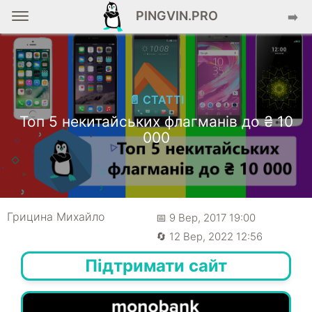
PINGVIN.PRO
➡️
📄 СТАТТІ
Топ 5 некитайських флагманів до ₴ 10
000
Грицина Михайло
📅 9 Вер, 2017 19:00
🔄 12 Вер, 2022 12:56
Підтримати сайт