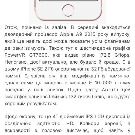
Отож, почнемо із заліза. В середині знаходиться
двоядерний процесор Apple A9 2015 року випуску,
який ще навіть досі може показати усім флагманам
де раки зимують. Також тут є шестиядерна графіка
PowerVR GT7600, яка видає рівно 172.8 Gflops.
Непогано, досі актуально, але бувало й краще. Є в
цьому iPhone SE 2 Гб оперативної та 32 Гб вбудованої
пам’яті. Є, звісна річ, інші модифікації із пам’яттю,
однак саме ця модель є менше ₴ 10 000 і тому
попадає у наш список. Щодо тесту AnTuTu цей
смартфон набирає близько 132 тисяч балів, що є дуже
хорошим результатом.
Щодо екрану, то це 4’’ дюймовий IPS LCD дисплей із
роздільною здатністю HD. Кольори хороші, а
яскравості з головою вистачає, щоб навіть у