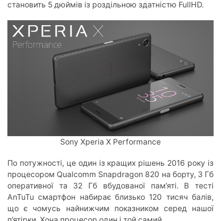
становить 5 дюймів із роздільною здатністю FullHD.
Sony Xperia X Performance
По потужності, це один із кращих рішень 2016 року із
процесором Qualcomm Snapdragon 820 на борту, 3 Гб
оперативної та 32 Гб вбудованої пам’яті. В тесті
AnTuTu смартфон набирає близько 120 тисяч балів,
що є чомусь найнижчим показником серед нашої
п’ятірки. Хоча процесор один і той самий.