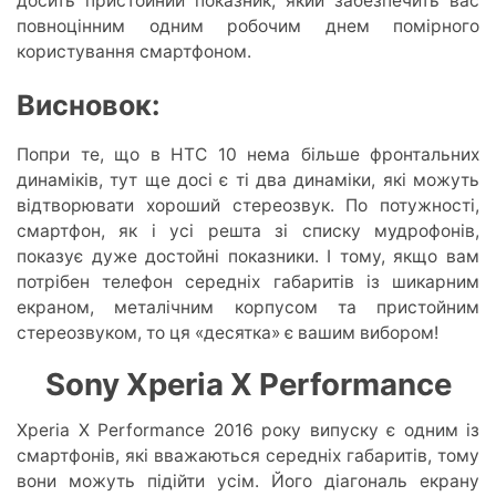
досить пристойний показник, який забезпечить вас
повноцінним одним робочим днем помірного
користування смартфоном.
Висновок:
Попри те, що в HTC 10 нема більше фронтальних
динаміків, тут ще досі є ті два динаміки, які можуть
відтворювати хороший стереозвук. По потужності,
смартфон, як і усі решта зі списку мудрофонів,
показує дуже достойні показники. І тому, якщо вам
потрібен телефон середніх габаритів із шикарним
екраном, металічним корпусом та пристойним
стереозвуком, то ця «десятка» є вашим вибором!
Sony Xperia X Performance
Xperia X Performance 2016 року випуску є одним із
смартфонів, які вважаються середніх габаритів, тому
вони можуть підійти усім. Його діагональ екрану