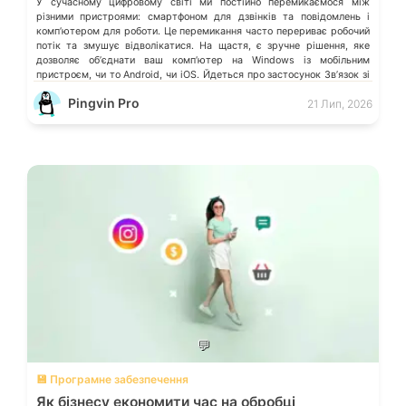
У сучасному цифровому світі ми постійно перемикаємося між
різними пристроями: смартфоном для дзвінків та повідомлень і
компʼютером для роботи. Це перемикання часто перериває робочий
потік та змушує відволікатися. На щастя, є зручне рішення, яке
дозволяє обʼєднати ваш компʼютер на Windows із мобільним
пристроєм, чи то Android, чи iOS. Йдеться про застосунок Звʼязок зі
смартфоном (Phone Link) від Microsoft, що перетворює ваш ПК на
Pingvin Pro
21 Лип, 2026
своєрідний «міст» до функцій смартфона.
💬
💾 Програмне забезпечення
Як бізнесу економити час на обробці