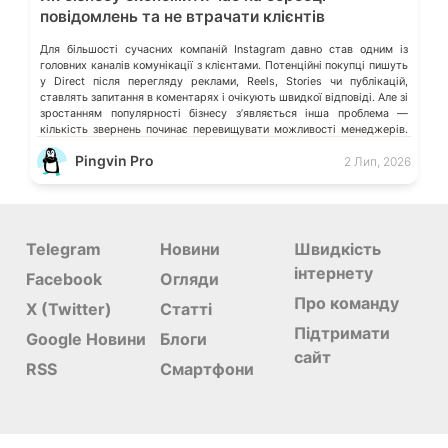
повідомлень та не втрачати клієнтів
Для більшості сучасних компаній Instagram давно став одним із
головних каналів комунікації з клієнтами. Потенційні покупці пишуть
у Direct після перегляду реклами, Reels, Stories чи публікацій,
ставлять запитання в коментарях і очікують швидкої відповіді. Але зі
зростанням популярності бізнесу з’являється інша проблема —
кількість звернень починає перевищувати можливості менеджерів.
Спочатку це майже непомітно. Відповідь затримується […]
Pingvin Pro
2 Лип, 2026
Telegram
Новини
Швидкість
інтернету
Facebook
Огляди
Про команду
X (Twitter)
Статті
Підтримати
Google Новини
Блоги
сайт
RSS
Смартфони