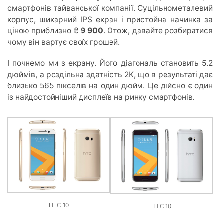
смартфонів тайванської компанії. Суцільнометалевий
корпус, шикарний IPS екран і пристойна начинка за
ціною приблизно ₴
9 900
. Отож, давайте розбиратися
чому він вартує своїх грошей.
І почнемо ми з екрану. Його діагональ становить 5.2
дюймів, а роздільна здатність 2К, що в результаті дає
близько 565 пікселів на один дюйм. Це дійсно є один
із найдостойніший дисплеїв на ринку смартфонів.
HTC 10
HTC 10