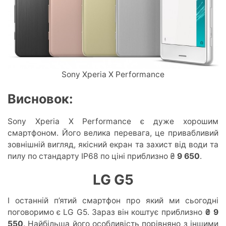
Sony Xperia X Performance
Висновок:
Sony Xperia X Performance є дуже хорошим
смартфоном. Його велика перевага, це привабливий
зовнішній вигляд, якісний екран та захист від води та
пилу по стандарту IP68 по ціні приблизно ₴
9 650
.
LG G5
І останній п’ятий смартфон про який ми сьогодні
поговоримо є LG G5. Зараз він коштує приблизно
₴ 9
550
. Найбільша його особливість порівняно з іншими