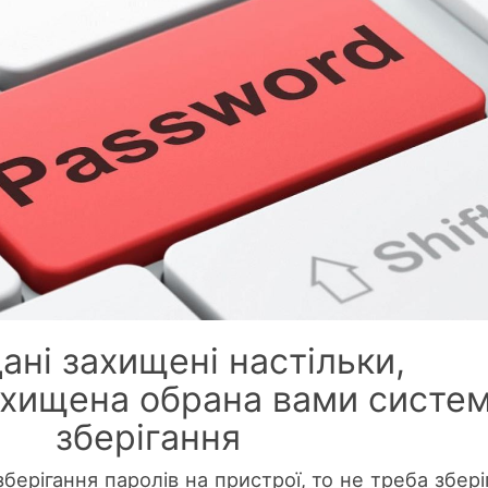
ані захищені настільки,
ахищена обрана вами систе
зберігання
ерігання паролів на пристрої, то не треба збері