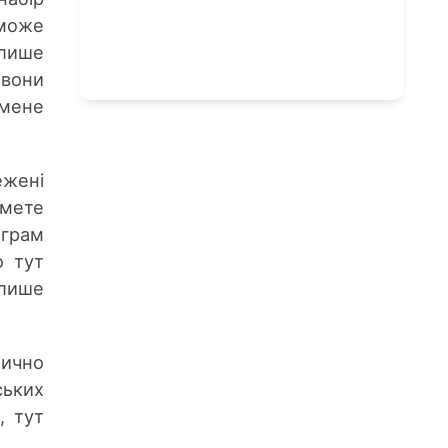
 може
 лише
вони
 мене
ежені
имете
ограм
о тут
 лише
тично
ських
, тут