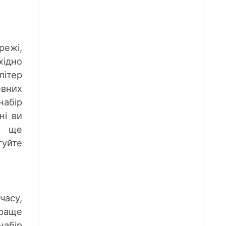
ежі,
ідно
літер
евних
набір
ні ви
е ще
гуйте
часу,
Краще
набір