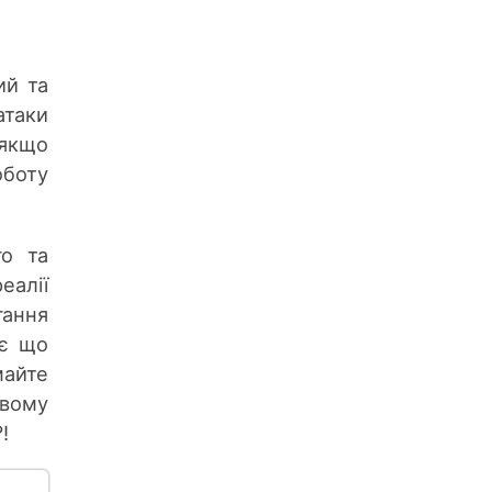
ий та
атаки
 якщо
оботу
го та
еалії
гання
 є що
майте
овому
!