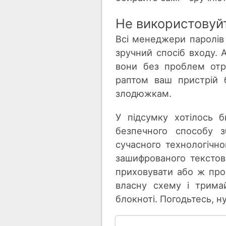
Не використовуй
Всі менеджери паролів
зручний спосіб входу. А
вони без проблем отр
раптом ваш пристрій 
злодюжкам.
У підсумку хотілось б
безпечного способу з
сучасного технологічн
зашифрованого текстов
приховувати або ж про
власну схему і трима
блокноті. Погодьтесь, н