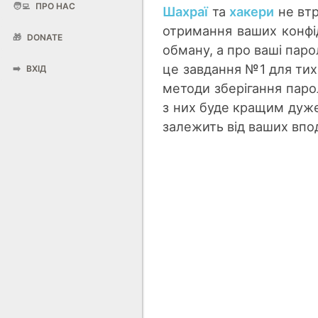
🧑‍💻
ПРО НАС
Шахраї
та
хакери
не втр
отримання ваших конфід
🎁
DONATE
обману, а про ваші парол
це завдання №1 для тих
➡️
ВХІД
методи зберігання паро
з них буде кращим дуже
залежить від ваших впод