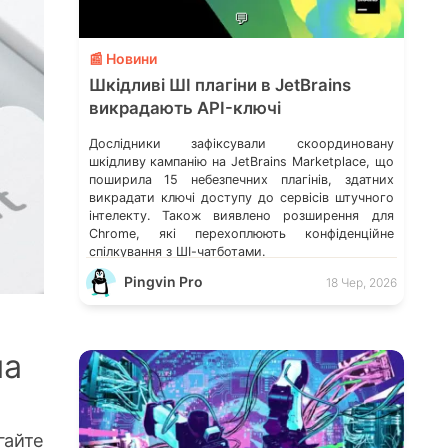
💬
📰 Новини
Шкідливі ШІ плагіни в JetBrains
викрадають API-ключі
Дослідники зафіксували скоординовану
шкідливу кампанію на JetBrains Marketplace, що
поширила 15 небезпечних плагінів, здатних
викрадати ключі доступу до сервісів штучного
інтелекту. Також виявлено розширення для
Chrome, які перехоплюють конфіденційне
спілкування з ШІ-чатботами.
Pingvin Pro
18 Чер, 2026
ма
гайте