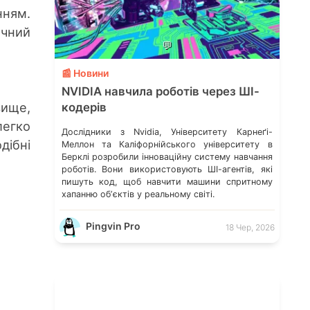
нням.
ичний
💬
📰 Новини
NVIDIA навчила роботів через ШІ-
вище,
кодерів
легко
Дослідники з Nvidia, Університету Карнеґі-
дібні
Меллон та Каліфорнійського університету в
Берклі розробили інноваційну систему навчання
роботів. Вони використовують ШІ-агентів, які
пишуть код, щоб навчити машини спритному
хапанню обʼєктів у реальному світі.
Pingvin Pro
18 Чер, 2026