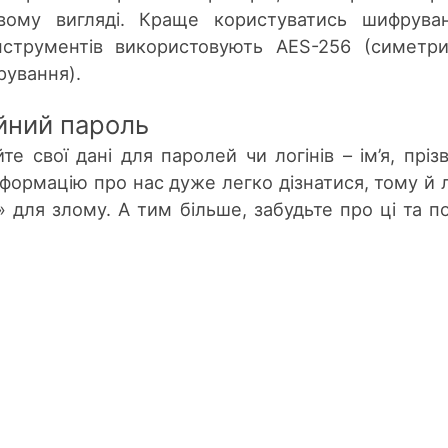
вому вигляді. Краще користуватись шифрува
інструментів використовують AES-256 (симетр
рування).
йний пароль
е свої дані для паролей чи логінів – ім’я, пріз
формацію про нас дуже легко дізнатися, тому й 
 для злому. А тим більше, забудьте про ці та по