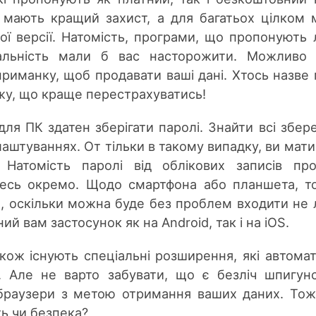
и мають кращий захист, а для багатьох цілком
ої версії. Натомість, програми, що пропонують
альність мали б вас насторожити. Можливо 
риманку, щоб продавати ваші дані. Хтось назве
ажу, що краще перестрахуватись!
для ПК здатен зберігати паролі. Знайти всі збер
лаштуваннях. От тільки в такому випадку, ви мат
. Натомість паролі від облікових записів пр
десь окремо. Щодо смартфона або планшета, т
а, оскільки можна буде без проблем входити не
ний вам застосунок як на Android, так і на iOS.
кож існують спеціальні розширення, які автома
. Але не варто забувати, що є безліч шпигун
 браузери з метою отримання ваших даних. Тож
ть чи безпека?