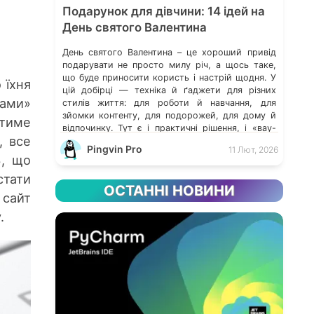
Подарунок для дівчини: 14 ідей на
День святого Валентина
День святого Валентина – це хороший привід
подарувати не просто милу річ, а щось таке,
що буде приносити користь і настрій щодня. У
 їхня
цій добірці — техніка й ґаджети для різних
ками»
стилів життя: для роботи й навчання, для
зйомки контенту, для подорожей, для дому й
атиме
відпочинку. Тут є і практичні рішення, і «вау-
, все
подарунки», які одразу […]
Pingvin Pro
11 Лют, 2026
З, що
стати
ОСТАННІ НОВИНИ
 сайт
.