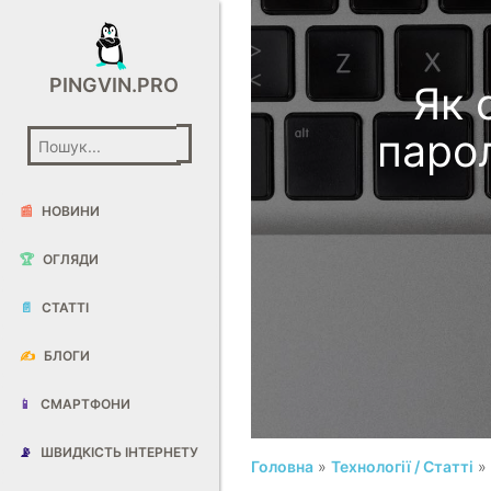
PINGVIN.PRO
Як 
парол
📰
НОВИНИ
🏆
ОГЛЯДИ
📄
СТАТТІ
✍️
БЛОГИ
📱
СМАРТФОНИ
📡
ШВИДКІСТЬ ІНТЕРНЕТУ
Головна
»
Технології / Статті
» 