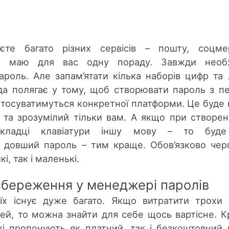
те багато різних сервісів – пошту, соцмер
то маю для вас одну пораду. Завжди необх
роль. Але запам’ятати кілька наборів цифр та 
а полягає у тому, щоб створювати пароль з п
 стосуватимуться конкретної платформи. Це буде 
 та зрозумілий тільки вам. А якщо при створен
зкладці клавіатури іншу мову – то буд
м довший пароль – тим краще. Обов’язково чер
і, так і маленькі.
збереження у менеджері паролів
їх існує дуже багато. Якщо витратити трохи 
ей, то можна знайти для себе щось вартісне. 
і пропонують як платний, так і безкоштовний 