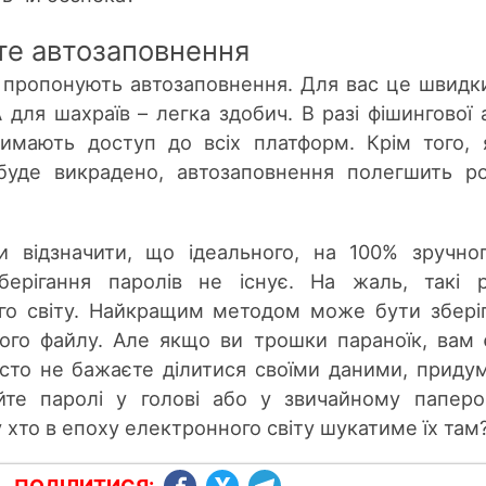
те автозаповнення
 пропонують автозаповнення. Для вас це швидк
 для шахраїв – легка здобич. В разі фішингової 
имають доступ до всіх платформ. Крім того,
буде викрадено, автозаповнення полегшить р
и відзначити, що ідеального, на 100% зручно
берігання паролів не існує. На жаль, такі р
ого світу. Найкращим методом може бути збері
ого файлу. Але якщо ви трошки параноїк, вам
сто не бажаєте ділитися своїми даними, приду
йте паролі у голові або у звичайному папер
у хто в епоху електронного світу шукатиме їх там?