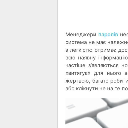
Менеджери
паролів
нео
система не має належно
з легкістю отримає дост
всю наявну інформацію 
частіше з’являються н
«витягує» для нього в
жертвою, багато робити
або клікнути не на те п