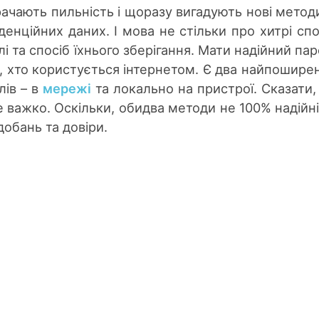
ачають пильність і щоразу вигадують нові метод
енційних даних. І мова не стільки про хитрі сп
і та спосіб їхнього зберігання. Мати надійний пар
, хто користується інтернетом. Є два найпошире
лів – в
мережі
та локально на пристрої. Сказати,
 важко. Оскільки, обидва методи не 100% надійні
обань та довіри.