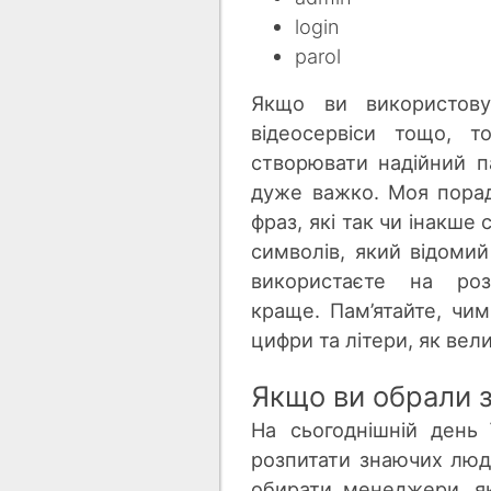
login
parol
Якщо ви використовує
відеосервіси тощо, 
створювати надійний па
дуже важко. Моя порад
фраз, які так чи інакше
символів, який відомий
використаєте на ро
краще. Пам’ятайте, чи
цифри та літери, як велик
Якщо ви обрали 
На сьогоднішній день 
розпитати знаючих люд
обирати менеджери, як