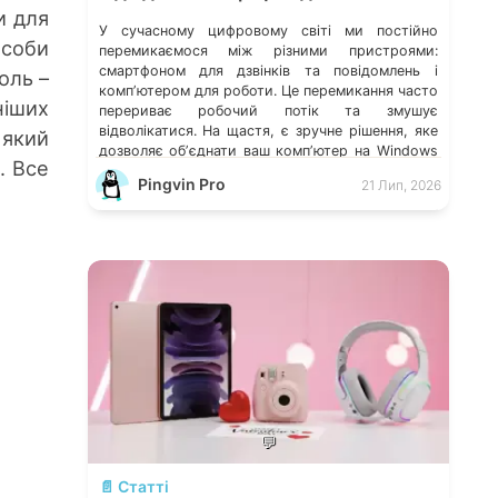
и для
У сучасному цифровому світі ми постійно
особи
перемикаємося між різними пристроями:
смартфоном для дзвінків та повідомлень і
оль –
компʼютером для роботи. Це перемикання часто
ніших
перериває робочий потік та змушує
відволікатися. На щастя, є зручне рішення, яке
 який
дозволяє обʼєднати ваш компʼютер на Windows
. Все
із мобільним пристроєм, чи то Android, чи iOS.
Pingvin Pro
21 Лип, 2026
Йдеться про застосунок Звʼязок зі смартфоном
(Phone Link) від Microsoft, що перетворює ваш
ПК на своєрідний «міст» до функцій смартфона.
💬
📄 Статті