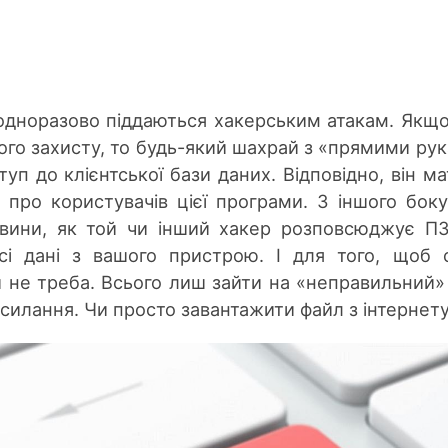
дноразово піддаються хакерським атакам. Якщо
го захисту, то будь-який шахрай з «прямими ру
уп до клієнтської бази даних. Відповідно, він м
про користувачів цієї програми. З іншого боку
овини, як той чи інший хакер розповсюджує П
сі дані з вашого пристрою. І для того, щоб 
 не треба. Всього лиш зайти на «неправильний»
осилання. Чи просто завантажити файл з інтернету