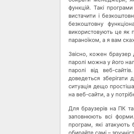
функцій. Такі програм
вистачити і безкоштовн
безкоштовну функціон
використовують це як п
параноїком, а я вам ск
Звісно, кожен браузер 
паролі можна у його на
паролі від веб-сайтів
доведеться зберігати 
ситуація дещо простіш
на веб-сайти, а у потріб
Для браузерів на ПК та
заповнюють всі форми
програм, які атакують
обирайте самі – зручніс