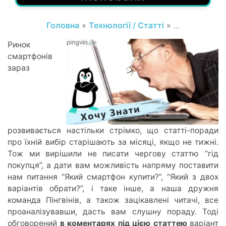
Головна
»
Технології / Статті
» ...
Ринок
смартфонів
зараз
розвивається настільки стрімко, що статті-поради
про їхній вибір старішають за місяці, якщо не тижні.
Тож ми вирішили не писати чергову статтю “гід
покупця”, а дати вам можливість напряму поставити
нам питання “Який смартфон купити?”, “Який з двох
варіантів обрати?”, і таке інше, а наша дружня
команда Пінгвінів, а також зацікавлені читачі, все
проаналізувавши, дасть вам слушну пораду. Тоді
обговорений
в коментарях під цією статтею
варіант