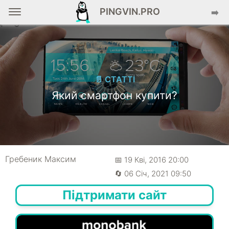
PINGVIN.PRO
➡️
📄 СТАТТІ
Який смартфон купити?
Гребеник Максим
📅 19 Кві, 2016 20:00
🔄 06 Січ, 2021 09:50
Підтримати сайт