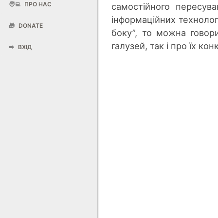
🧑‍💻
ПРО НАС
самостійного пересува
інформаційних технологі
🎁
DONATE
боку”, то можна говор
галузей, так і про їх ко
➡️
ВХІД