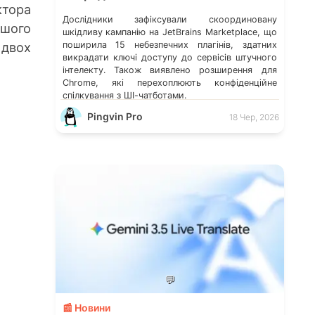
ктора
Дослідники зафіксували скоординовану
ншого
шкідливу кампанію на JetBrains Marketplace, що
поширила 15 небезпечних плагінів, здатних
 двох
викрадати ключі доступу до сервісів штучного
інтелекту. Також виявлено розширення для
Chrome, які перехоплюють конфіденційне
спілкування з ШІ-чатботами.
Pingvin Pro
18 Чер, 2026
💬
📰 Новини