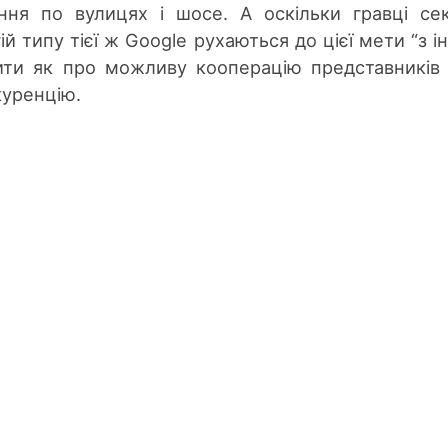
ння по вулицях і шосе. А оскільки гравці се
й типу тієї ж Google рухаються до цієї мети “з і
ити як про можливу кооперацію представників
нкуренцію.