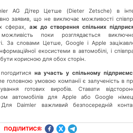
ler AG Дітер Цетше (Dieter Zetsche) в інт
но заявив, що не виключає можливості співпр
их сферах,
аж до створення спільних підприє
 можливість поки розглядається виключ
і. За словами Цетше, Google і Apple зацікавл
інформаційної екосистеми в автомобілі, і співпр
бути корисною для обох сторін.
й погодитися
на участь у спільному підприємс
але головною умовою компанії є залученість в п
ування готових виробів. Ставати відсторон
ом автомобілів для Apple або Google німец
 Для Daimler важливий безпосередній конта
ПОДІЛИТИСЯ: