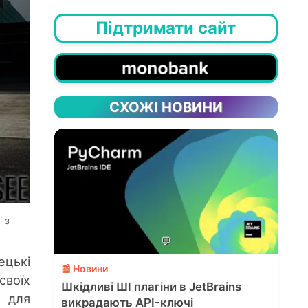
Підтримати сайт
СХОЖІ НОВИНИ
і з
💬
ецькі
📰 Новини
своїх
Шкідливі ШІ плагіни в JetBrains
т для
викрадають API-ключі