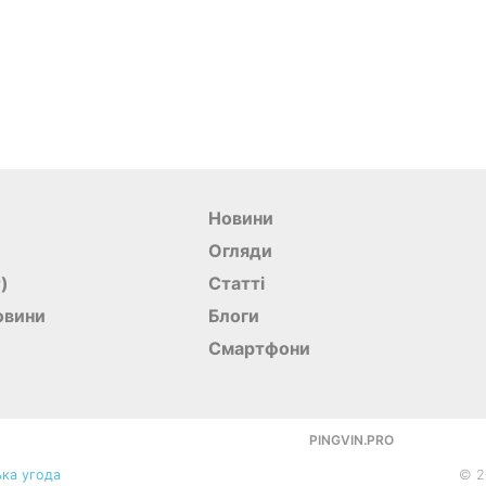
Новини
Огляди
r)
Статті
овини
Блоги
Смартфони
PINGVIN.PRO
ка угода
©
2