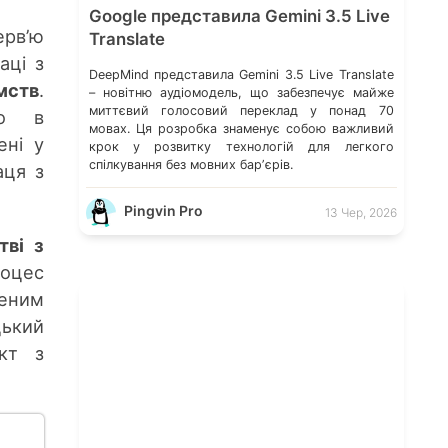
Google представила Gemini 3.5 Live
ерв’ю
Translate
аці з
DeepMind представила Gemini 3.5 Live Translate
мств
.
– новітню аудіомодель, що забезпечує майже
миттєвий голосовий переклад у понад 70
но в
мовах. Ця розробка знаменує собою важливий
ені у
крок у розвитку технологій для легкого
спілкування без мовних барʼєрів.
аця з
Pingvin Pro
13 Чер, 2026
тві з
роцес
еним
ький
кт з