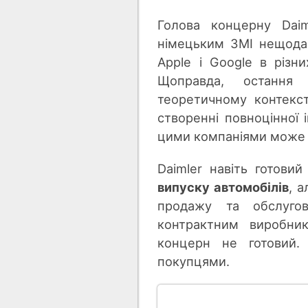
Голова концерну Daim
німецьким ЗМІ нещодав
Apple і Google в різн
Щоправда, остання
теоретичному контекст
створенні повноцінної 
цими компаніями може 
Daimler навіть готови
випуску автомобілів
, 
продажу та обслугов
контрактним виробник
концерн не готовий.
покупцями.