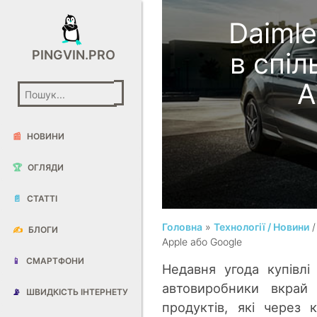
Daimle
в спіл
PINGVIN.PRO
A
📰
НОВИНИ
🏆
ОГЛЯДИ
📄
СТАТТІ
Головна
»
Технології / Новини
✍️
БЛОГИ
Apple або Google
📱
СМАРТФОНИ
Недавня угода купівлі
автовиробники вкрай 
📡
ШВИДКІСТЬ ІНТЕРНЕТУ
продуктів, які через