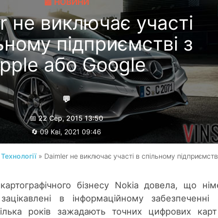
📰 НОВИНИ
r не виключає участі
ьному підприємстві з
pple або Google
💬
📅 22 Сер, 2015 13:50
🔄 09 Кві, 2021 09:46
Гребеник Максим
/
Технології
» Daimler не виключає участі в спільному підприємств
 картографічного бізнесу Nokia довела, що нім
зацікавлені в інформаційному забезпеченні 
 кілька років зажадають точних цифрових кар