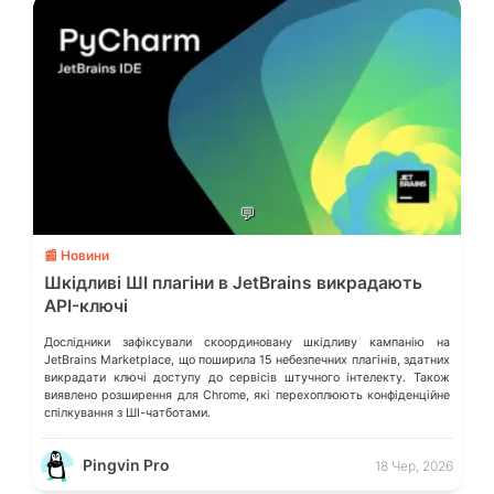
💬
📰 Новини
Шкідливі ШІ плагіни в JetBrains викрадають
API-ключі
Дослідники зафіксували скоординовану шкідливу кампанію на
JetBrains Marketplace, що поширила 15 небезпечних плагінів, здатних
викрадати ключі доступу до сервісів штучного інтелекту. Також
виявлено розширення для Chrome, які перехоплюють конфіденційне
спілкування з ШІ-чатботами.
Pingvin Pro
18 Чер, 2026