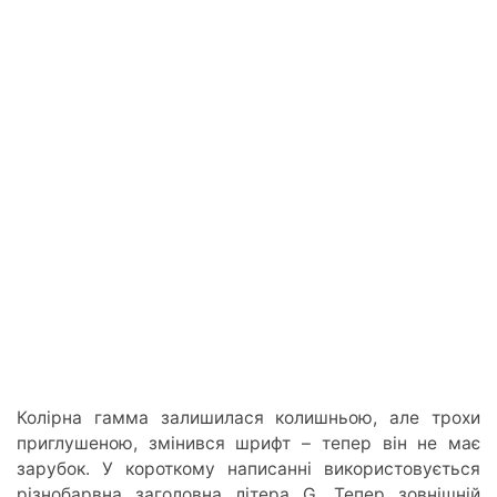
Колірна гамма залишилася колишньою, але трохи
приглушеною, змінився шрифт – тепер він не має
зарубок. У короткому написанні використовується
різнобарвна заголовна літера G. Тепер зовнішній