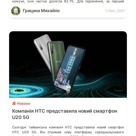
кажучи, їхня частка досягла 82.7%. Для порівняння, за перший
квартал 2020 року ця частка становила […]
Грицина Михайло
1 Лип, 2021
💬
📰 Новини
Компанія HTC представила новий смартфон
U20 5G
Сьогодні тайванська компанія HTC представила новий смартфон
HTC U20 5G. Він отримав нову платформу середньоцінового