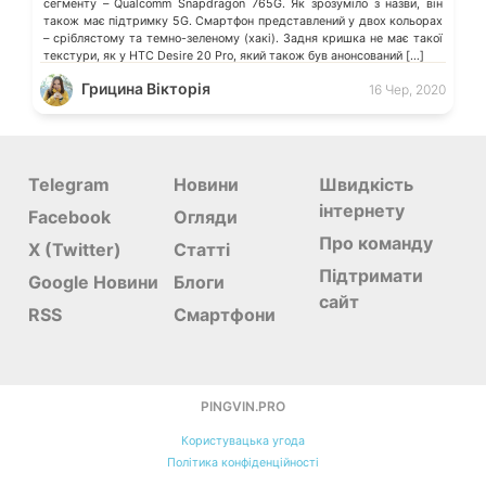
сегменту – Qualcomm Snapdragon 765G. Як зрозуміло з назви, він
також має підтримку 5G. Смартфон представлений у двох кольорах
– сріблястому та темно-зеленому (хакі). Задня кришка не має такої
текстури, як у HTC Desire 20 Pro, який також був анонсований […]
Грицина Вікторія
16 Чер, 2020
Telegram
Новини
Швидкість
інтернету
Facebook
Огляди
Про команду
X (Twitter)
Статті
Підтримати
Google Новини
Блоги
сайт
RSS
Смартфони
PINGVIN.PRO
Користувацька угода
Політика конфіденційності