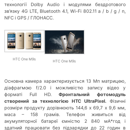
технології Dolby Audio і модулями бездротового
зв’язку 4G LTE, Bluetooth 4.1, Wi-Fi 802.11 a / b / g / n,
NFC і GPS / ГЛОНАСС.
HTC One M9s
HTC One M9s
Основна камера характеризується 13 Мп матрицею,
діафрагмою f/2.0 і можливістю запису відео у
форматі Full HD.
Фронтальний фотомодуль
створений за технологією HTC UltraPixel.
Фізичні
розміри продукту дорівнюють 144,6 х 69,7 х 9,6 мм,
маса – 158 грамів. Телефон живиться від
акумуляторної батареї ємністю 2 840 мА*год і
здатний працювати без підзарядки до 22 годин в