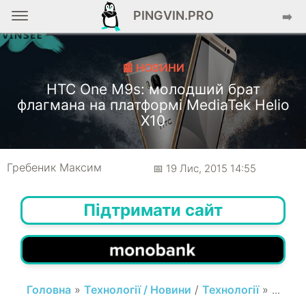
PINGVIN.PRO
➡️
📰 НОВИНИ
HTC One M9s: молодший брат
флагмана на платформі MediaTek Helio
X10
Гребеник Максим
📅 19 Лис, 2015 14:55
Підтримати сайт
Головна
»
Технології / Новини
/
Технології
» ...