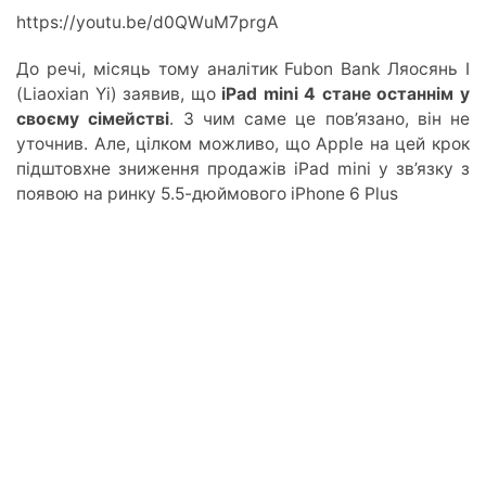
https://youtu.be/d0QWuM7prgA
До речі, місяць тому аналітик Fubon Bank Ляосянь І
(Liaoxian Yi) заявив, що
iPad mini 4 стане останнім у
своєму сімействі
. З чим саме це пов’язано, він не
уточнив. Але, цілком можливо, що Apple на цей крок
підштовхне зниження продажів iPad mini у зв’язку з
появою на ринку 5.5-дюймового iPhone 6 Plus