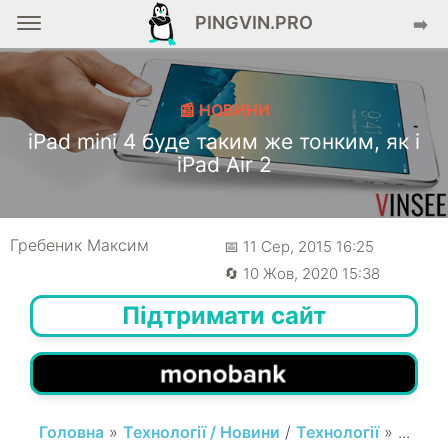
PINGVIN.PRO
➡️
📰 НОВИНИ
iPad mini 4 буде таким же тонким, як і
iPad Air 2
Гребеник Максим
📅 11 Сер, 2015 16:25
🔄 10 Жов, 2020 15:38
Підтримати сайт
Головна
»
Технології / Новини
/
Технології
» ...