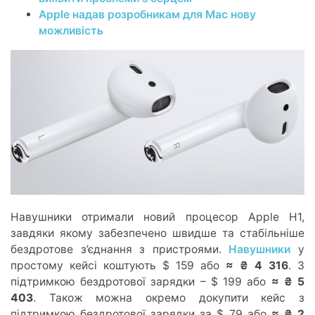
Apple надав розробникам для Mac нову
можливість
Навушники отримали новий процесор Apple H1,
завдяки якому забезпечено швидше та стабільніше
бездротове з’єднання з пристроями.
Навушники
у
простому кейсі коштують $ 159 або
≈ ₴ 4 316
. З
підтримкою бездротової зарядки – $ 199 або
≈ ₴ 5
403
. Також можна окремо докупити кейс з
підтримкою бездротової зарядки за $ 79 або
≈ ₴ 2