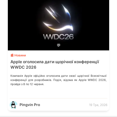
💬
📰 Новини
Apple оголосила дати щорічної конференції
WWDC 2026
Компанія Apple офіційно оголосила дати своєї щорічної Всесвітньої
конференції для розробників. Подія, відома як Apple WWDC 2026,
пройде з 8 по 12 червня.
Pingvin Pro
19 Тра, 2026