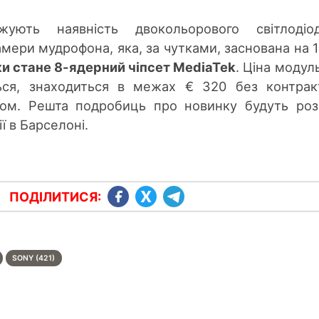
жують наявність двокольорового світлодіод
амери мудрофона, яка, за чутками, заснована на 
и стане 8-ядерний чіпсет MediaTek
. Ціна модул
ться, знаходиться в межах € 320 без контрак
ром. Решта подробиць про новинку будуть роз
ї в Барселоні.
ПОДІЛИТИСЯ:
SONY (421)