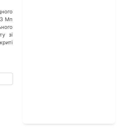
ного
13 Мп
ьного
ту зі
криті