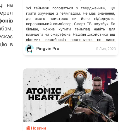
ці на
Усі геймери погодяться з твердженням, що
жерел
грати зручніше з геймпадом. Не має значення,
до якого пристрою ви його під’єднуєте:
онів
персональний комп’ютер, Смарт-ТВ, ноутбук. Ба
абам,
більше, можна купити геймпад навіть для
планшета чи смартфона. Надійні джойстики від
ускає
відомих виробників пропонують не лише
цію в
швидку реакцію, а й багато цікавого
Pingvin Pro
11 Лис, 2023
функціоналу. Втім, нерідко покупці
спокушаються доступними цінами на […]
💬
📰 Новини