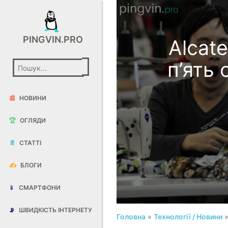
PINGVIN.PRO
Alcat
п’ять
📰
НОВИНИ
🏆
ОГЛЯДИ
📄
СТАТТІ
✍️
БЛОГИ
📱
СМАРТФОНИ
📡
ШВИДКІСТЬ ІНТЕРНЕТУ
Головна
»
Технології / Новини
»