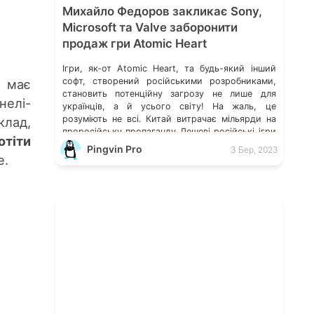
Михайло Федоров закликає Sony,
Microsoft та Valve заборонити
продаж гри Atomic Heart
Ігри, як-от Atomic Heart, та будь-який інший
софт, створений російськими розробниками,
l має
становить потенційну загрозу не лише для
нелі-
українців, а й усього світу! На жаль, це
розуміють не всі. Китай витрачає мільярди на
клад,
проросійську пропаганду Дешеві російські ігри
отіти
в Epic Games створюють загрозу для світу Kick
Pingvin Pro
3 Бер, 2023
the Pu: нова пригодницька антистрес-гра від
e.
українців та білорусів Pingvin […]