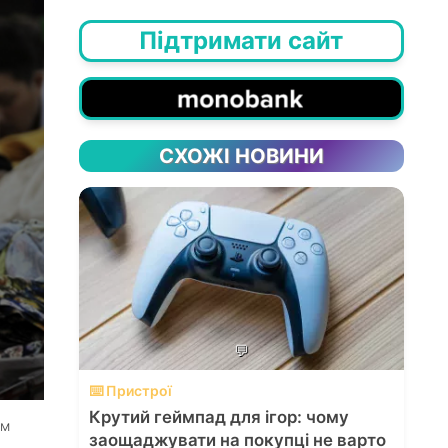
Підтримати сайт
СХОЖІ НОВИНИ
💬
⌨️ Пристрої
Крутий геймпад для ігор: чому
им
заощаджувати на покупці не варто