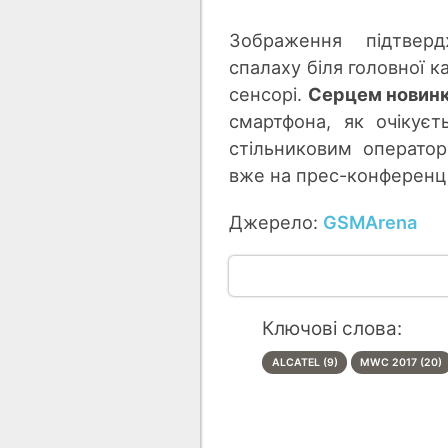
Зображення підтверд
спалаху біля головної к
сенсорі.
Серцем новинк
смартфона, як очікує
стільниковим операто
вже на прес-конференці
Джерело:
GSMArena
Ключові слова:
ALCATEL (9)
MWC 2017 (20)