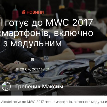
📰 НОВИНИ
el готує до MWC 2017
 смартфонів, включно
з модульним
💬
📅 29 Січ, 2017 13:31
Гребеник Максим
 Alcatel готує до MWC 2017 п’ять смартфонів, включно з модульн