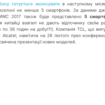
Sony готується анонсувати
в наступному міся
рселоні не менше 5 смартфонів. За даними д
 MWC 2017 також буде представлено
5 смартф
я китайці взагалі не дають відпочинку своїм р
по 36 годин на добу!?!). Компанія TCL, що вип
 Alcatel, намітила на 26 лютого прес-конферен
исвячена презентації нових моделей.