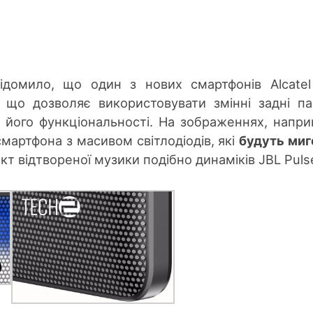
ідомило, що один з нових смартфонів Alcate
 що дозволяє використовувати змінні задні па
 його функціональності. На зображеннях, напри
мартфона з масивом світлодіодів, які
будуть миг
кт відтвореної музики подібно динаміків JBL Puls