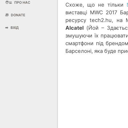
🧑‍💻
ПРО НАС
Схоже, що не тільки
виставці MWC 2017 Ба
🎁
DONATE
ресурсу tech2.hu, на
Alcatel
(Йой – Здаєтьс
➡️
ВХІД
змушуючи їх працювати 
смартфони під брендом
Барселоні, яка буде пр