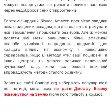
можуть повернутися на ринок з великою націнкою
через недобросовісних співробітників.
Багатомільярдний бізнес Amazon процвітає завдяки
незахаращеним складам, що дозволяють отримувати
нові замовлення і працювати без збоїв. Але ж можна
досягти цієї мети, знайшовши більш ефективні
способи утилізації непроданих предметів для
кращого впливу на економіку і навколишнє
середовище. Якщо ці методи утилізації поширені і в
інших центрах, то Amazon залишає величезний
вуглецевий слід, коли все більше компаній
впроваджують методи сталого розвитку.
Зараз на сайті Change org набирають популярності
дві петиції, мета яких
не дати Джеффу Безосу
повернутися на Землю
після його польоту в космос.