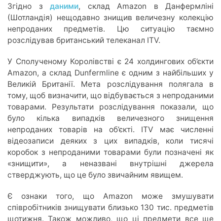
Згідно з
даними
, склад Amazon в Данфермліні
(Шотландія) нещодавно знищив величезну колекцію
непроданих предметів. Цю ситуацію таємно
розслідував британський телеканал ITV.
У Сполученому Королівстві є 24 холдингових об’єкти
Amazon, а склад Dunfermline є одним з найбільших у
Великій Британії. Мета розслідування полягала в
тому, щоб визначити, що відбувається з непроданими
товарами. Результати розслідування показали, що
було кілька випадків величезного знищення
непроданих товарів на об’єкті. ITV має численні
відеозаписи деяких з цих випадків, коли тисячі
коробок з непроданими товарами були позначені як
«знищити», а неназвані внутрішні джерела
стверджують, що це було звичайним явищем.
Є ознаки того, що Amazon може змушувати
співробітників знищувати близько 130 тис. предметів
щотижня. Також можливо, що ці предмети все ще