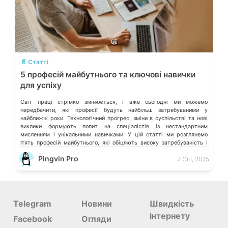
💬
📄 Статті
5 професій майбутнього та ключові навички
для успіху
Світ праці стрімко змінюється, і вже сьогодні ми можемо
передбачити, які професії будуть найбільш затребуваними у
найближчі роки. Технологічний прогрес, зміни в суспільстві та нові
виклики формують попит на спеціалістів із нестандартним
мисленням і унікальними навичками. У цій статті ми розглянемо
пʼять професій майбутнього, які обіцяють високу затребуваність і
конкурентні зарплати. Опанування цих професій може […]
Pingvin Pro
7 Січ, 2025
Telegram
Новини
Швидкість
інтернету
Facebook
Огляди