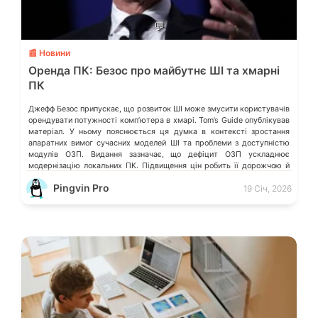
💬
📰 Новини
Оренда ПК: Безос про майбутнє ШІ та хмарні
ПК
Джефф Безос припускає, що розвиток ШІ може змусити користувачів
орендувати потужності компʼютера в хмарі. Tom’s Guide опублікував
матеріал. У ньому пояснюється ця думка в контексті зростання
апаратних вимог сучасних моделей ШІ та проблеми з доступністю
модулів ОЗП. Видання зазначає, що дефіцит ОЗП ускладнює
модернізацію локальних ПК. Підвищення цін робить її дорожчою й
менш доступною для […]
Pingvin Pro
19 Січ, 2026