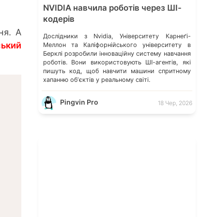
NVIDIA навчила роботів через ШІ-
кодерів
ня. А
Дослідники з Nvidia, Університету Карнеґі-
ський
Меллон та Каліфорнійського університету в
Берклі розробили інноваційну систему навчання
роботів. Вони використовують ШІ-агентів, які
пишуть код, щоб навчити машини спритному
хапанню обʼєктів у реальному світі.
Pingvin Pro
18 Чер, 2026