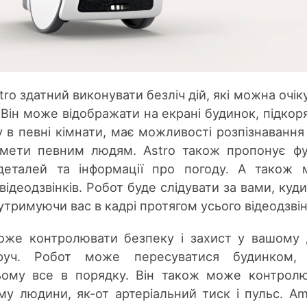
tro здатний виконувати безліч дій, які можна очік
 Він може відображати на екрані будинок, підкор
в певні кімнати, має можливості розпізнавання 
мети певним людям. Astro також пропонує фу
деталей та інформації про погоду. А також
ідеодзвінків. Робот буде слідувати за вами, куди
утримуючи вас в кадрі протягом усього відеодзвін
оже контролювати безпеку і захист у вашому 
уч. Робот може пересуватися будинком,
ьому все в порядку. Він також може контрол
зму людини, як-от артеріальний тиск і пульс. A