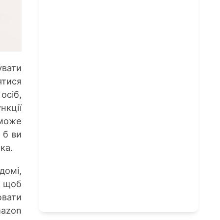
увати
ятися
осіб,
нкції
 може
 б ви
ка.
домі,
 щоб
ювати
mazon