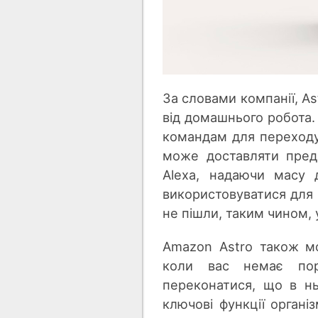
За словами компанії, As
від домашнього робота.
командам для переходу 
може доставляти пред
Alexa, надаючи масу 
використовуватися для в
не пішли, таким чином, 
Amazon Astro також м
коли вас немає пор
переконатися, що в н
ключові функції органі