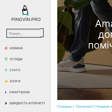
PINGVIN.PRO
Am
до
помі
📰
НОВИНИ
🏆
ОГЛЯДИ
📄
СТАТТІ
✍️
БЛОГИ
📱
СМАРТФОНИ
📡
ШВИДКІСТЬ ІНТЕРНЕТУ
Головна
»
Технології / Новини
»