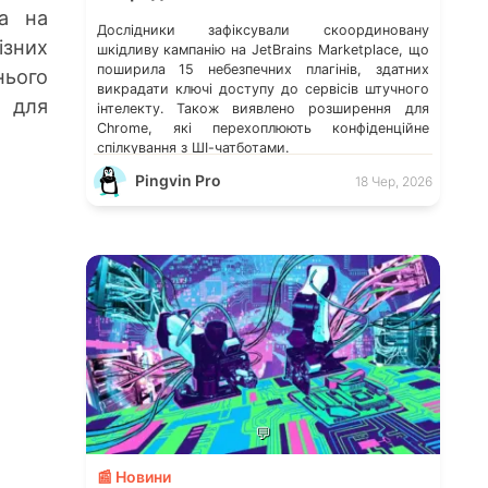
ка на
Дослідники зафіксували скоординовану
ізних
шкідливу кампанію на JetBrains Marketplace, що
поширила 15 небезпечних плагінів, здатних
нього
викрадати ключі доступу до сервісів штучного
м для
інтелекту. Також виявлено розширення для
Chrome, які перехоплюють конфіденційне
спілкування з ШІ-чатботами.
Pingvin Pro
18 Чер, 2026
💬
📰 Новини