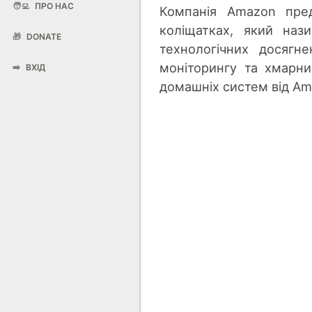
🧑‍💻
ПРО НАС
Компанія Amazon пред
коліщатках, який наз
🎁
DONATE
технологічних досягне
моніторингу та хмарни
➡️
ВХІД
домашніх систем від Am