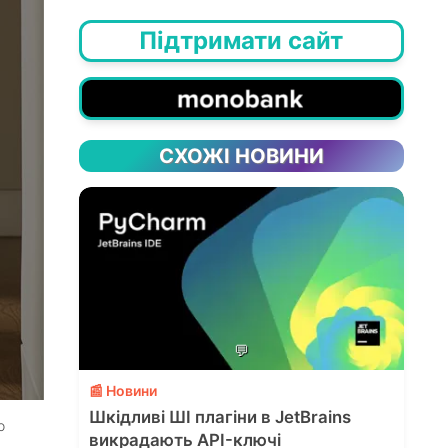
Підтримати сайт
СХОЖІ НОВИНИ
💬
📰 Новини
Шкідливі ШІ плагіни в JetBrains
o
викрадають API-ключі