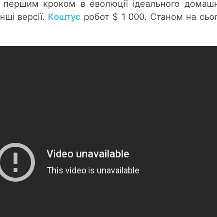
є першим кроком в еволюції ідеального домаш
інші версії.
Коштує
робот $ 1 000. Станом на сьог