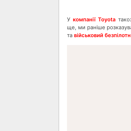
У
компанії Toyota
також
ще, ми раніше розказув
та
військовий безпілот