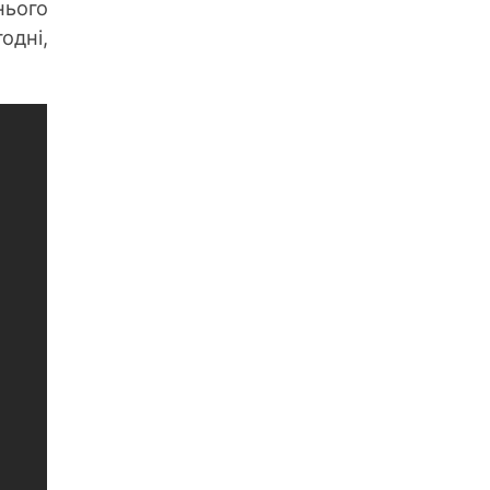
нього
одні,