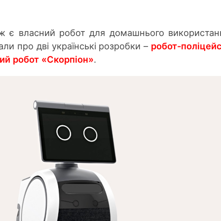
 є власний робот для домашнього використан
али про дві українські розробки –
робот-поліцей
ний робот «Скорпіон»
.