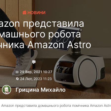
📰 НОВИНИ
azon представила
машнього робота
чника Amazon Astro
💬
📅 29 Вер, 2021 10:27
🔄 24 Лют, 2023 11:23
Грицина Михайло
 Amazon представила домашнього робота помічника Amazon Astr