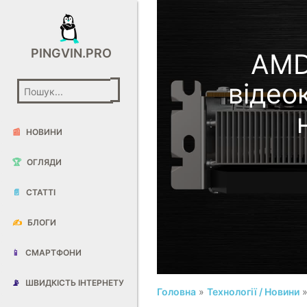
PINGVIN.PRO
AMD
відео
📰
НОВИНИ
🏆
ОГЛЯДИ
📄
СТАТТІ
✍️
БЛОГИ
📱
СМАРТФОНИ
📡
ШВИДКІСТЬ ІНТЕРНЕТУ
Головна
»
Технології / Новини
»