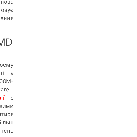
 нова
товує
чення
AMD
воєму
ті та
000M-
are і
ії
з
овими
атися
більш
внень