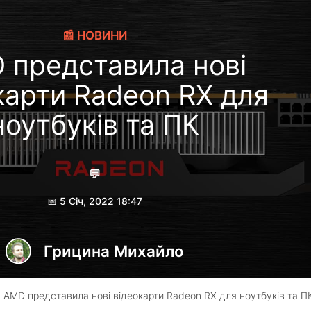
📰 НОВИНИ
 представила нові
карти Radeon RX для
ноутбуків та ПК
💬
📅 5 Січ, 2022 18:47
Грицина Михайло
 AMD представила нові відеокарти Radeon RX для ноутбуків та П