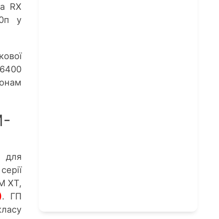
та RX
80п у
кової
 6400
іонам
M-
 для
серії
M XT,
)
. ГП
класу