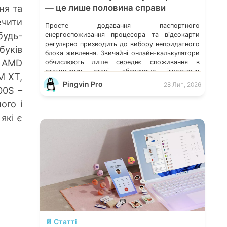
ня та
— це лише половина справи
ечити
Просте додавання паспортного
будь-
енергоспоживання процесора та відеокарти
регулярно призводить до вибору непридатного
буків
блока живлення. Звичайні онлайн-калькулятори
и AMD
обчислюють лише середнє споживання в
статичному стані, абсолютно ігноруючи
M XT,
мікросекундні стрибки навантаження, якість
Pingvin Pro
28 Лип, 2026
00S –
схемотехніки та розподіл струму по окремих
лініях. Розберімо, які технічні параметри
ого і
насправді визначають надійність системи
які є
живлення та як правильно підібрати БЖ із
гарантованим запасом міцності. Пікові […]
💬
📄 Статті