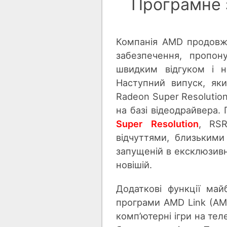
Програмне 
Компанія AMD продовж
забезпечення, пропон
швидким відгуком і н
Наступний випуск, яки
Radeon Super Resolutio
на базі відеодрайвера.
Super Resolution
, RSR
відчуттями, близькими 
запущеній в ексклюзив
новішій.
Додаткові функції ма
програми AMD Link (AMD
комп’ютерні ігри на тел