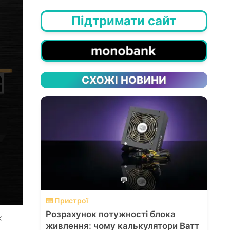
Підтримати сайт
СХОЖІ НОВИНИ
💬
⌨️ Пристрої
Розрахунок потужності блока
К
живлення: чому калькулятори Ватт