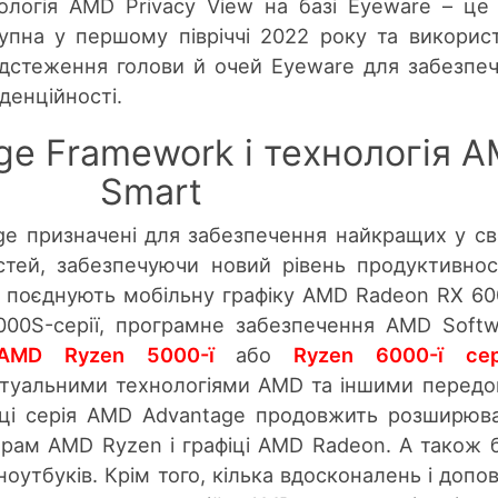
нологія AMD Privacy View на базі Eyeware – це
тупна у першому півріччі 2022 року та викорис
ідстеження голови й очей Eyeware для забезпе
денційності.
e Framework і технологія 
Smart
e призначені для забезпечення найкращих у с
стей, забезпечуючи новий рівень продуктивнос
ни поєднують мобільну графіку AMD Radeon RX 6
000S-серії, програмне забезпечення AMD Softw
AMD Ryzen 5000-ї
або
Ryzen 6000-ї сер
ктуальними технологіями AMD та іншими перед
оці серія AMD Advantage продовжить розширюв
рам AMD Ryzen і графіці AMD Radeon. А також 
оутбуків. Крім того, кілька вдосконалень і допо