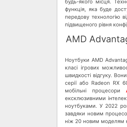
будь-якого місця. Тех
функція, яка буде дос
передову технологію в
підвищеного рівня конфі
AMD Advantag
Ноутбуки AMD Advantag
класі ігрових можливо
швидкості відгуку. Во
серії або Radeon RX 6
мобільні процесори
ексклюзивними інтеле
ноутбуками. У 2022 р
завдяки новим процесо
ніж 20 новим моделям н