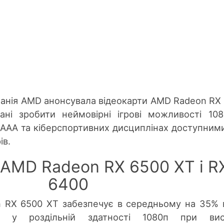
панія AMD анонсувала відеокарти AMD Radeon RX
ані зробити неймовірні ігрові можливості 10
 AAA та кіберспортивних дисциплінах доступним
ів.
 AMD Radeon RX 6500 XT і R
6400
n RX 6500 XT забезпечує в середньому на 35%
ть у роздільній здатності 1080п при вис