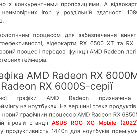
но з конкурентними пропозиціями. А відеокар
неймовірних ігор у роздільній здатності 10
в.
нологічним процесом для забезпечення винят
гоефективності, відеокарти RX 6500 XT та RX
ровий процес і передові функції AMD Radeon лег
ютерних ґеймерів.
рафіка AMD Radeon RX 6000
і Radeon RX 6000S-серії
ьної графіки AMD Radeon призначена
мінгу на ноутбуках. На вершині стека продуктів 
 новий графічний процесор AMD Radeon RX 6850
й ігровій станції
ASUS ROG XG Mobile (2022
ву продуктивність 1440п для ноутбуків преміум