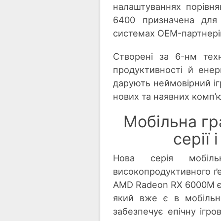
налаштуваннях порівня
6400 призначена для 
системах OEM-партнері
Створені за 6-нм тех
продуктивності й енер
дарують неймовірний іг
нових та наявних комп’
Мобільна г
серії 
Нова серія мобіл
високопродуктивного ґей
AMD Radeon RX 6000M є
який вже є в мобільні
забезпечує епічну ігро