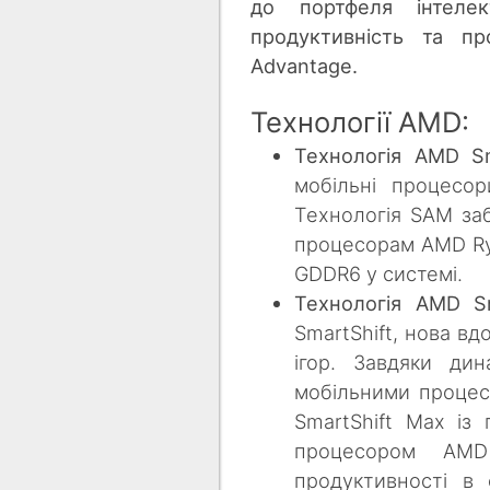
до портфеля інтелек
продуктивність та п
Advantage.
Технології AMD:
Технологія AMD S
мобільні процесо
Технологія SAM заб
процесорам AMD Ryz
GDDR6 у системі.
Технологія AMD S
SmartShift, нова в
ігор. Завдяки ди
мобільними процес
SmartShift Max і
процесором AMD
продуктивності в