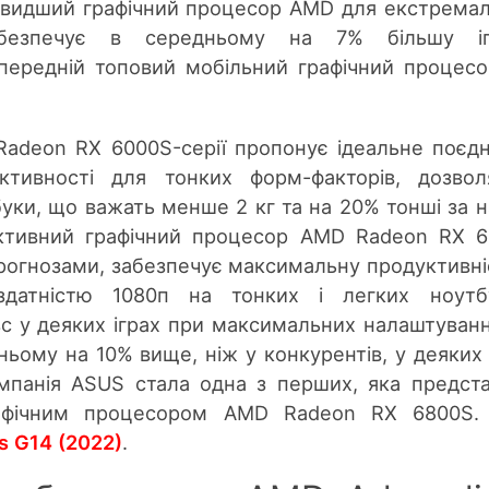
швидший графічний процесор AMD для екстрема
забезпечує в середньому на 7% більшу іг
опередній топовий мобільний графічний процес
Radeon RX 6000S-серії пропонує ідеальне поєд
ктивності для тонких форм-факторів, дозво
буки, що важать менше 2 кг та на 20% тонші за н
уктивний графічний процесор AMD Radeon RX 
прогнозами, забезпечує максимальну продуктивні
здатністю 1080п на тонких і легких ноутбу
с у деяких іграх при максимальних налаштування
ньому на 10% вище, ніж у конкурентів, у деяких 
омпанія ASUS стала одна з перших, яка предст
рафічним процесором AMD Radeon RX 6800S.
 G14 (2022)
.