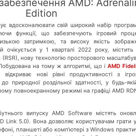
забезпечення AMD: Adrenali
Edition
ує вдосконалювати свій широкий набір програ
уючи функції, що забезпечують ігровий проц
изькою затримкою, та високу якість зображ
й очікується у 1 кварталі 2022 року, містит
n (RSR), нову технологію просторового масштабу
 Побудована на тому ж алгоритмі, що і
AMD Fidel
 відкриває нові рівні продуктивності з ігр
до природної роздільної здатності, у будь-якій
ному повноекранному режимі на графіці AMD RD
йбутнього випуску AMD Software містять онов
 Link 5.0). Вона дозволяє користувачам грати у
ефоні, планшеті або комп’ютері з Windows практи