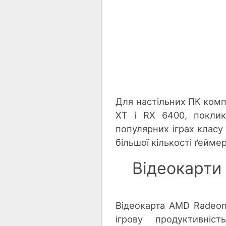
Для настільних ПК ком
XT і RX 6400, поклик
популярних іграх класу
більшої кількості ґеймер
Відеокарти
Відеокарта AMD Radeo
ігрову продуктивніс