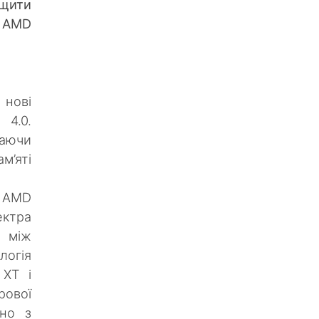
щити
 AMD
 нові
 4.0.
даючи
м’яті
 AMD
ектра
а між
логія
 XT і
ової
яно з