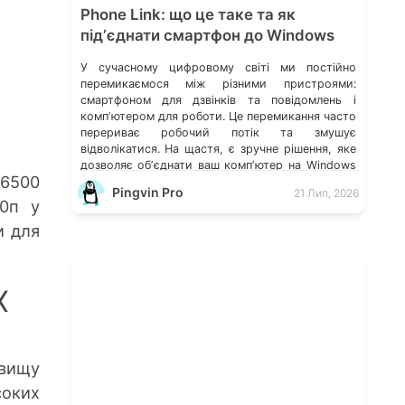
Phone Link: що це таке та як
підʼєднати смартфон до Windows
У сучасному цифровому світі ми постійно
перемикаємося між різними пристроями:
смартфоном для дзвінків та повідомлень і
компʼютером для роботи. Це перемикання часто
перериває робочий потік та змушує
відволікатися. На щастя, є зручне рішення, яке
дозволяє обʼєднати ваш компʼютер на Windows
 6500
із мобільним пристроєм, чи то Android, чи iOS.
Pingvin Pro
21 Лип, 2026
Йдеться про застосунок Звʼязок зі смартфоном
80п у
(Phone Link) від Microsoft, що перетворює ваш
и для
ПК на своєрідний «міст» до функцій смартфона.
X
 вищу
оких