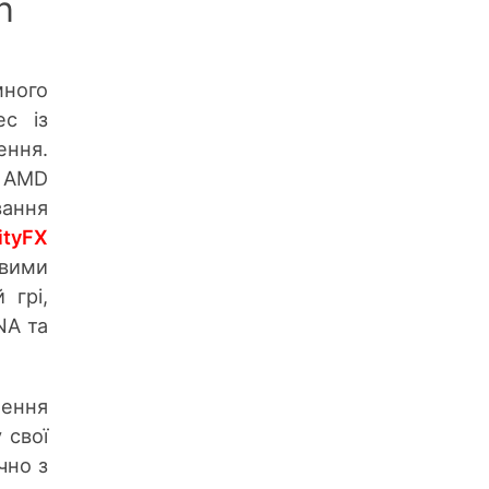
n
много
ес із
ення.
ь AMD
вання
ityFX
овими
 грі,
NA та
лення
 свої
чно з