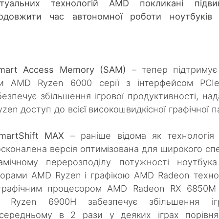
туальних технологій AMD покликані підви
родовжити час автономної роботи ноутбуків
mart Access Memory (SAM)
– тепер підтримує
ри AMD Ryzen 6000 серії з інтерфейсом PCIe
езпечує збільшення ігрової продуктивності, на
en доступ до всієї високошвидкісної графічної па
martShift MAX
– раніше відома як технологія
досконалена версія оптимізована для широкого сп
намічному перерозподілу потужності ноутбук
орами AMD Ryzen і графікою AMD Radeon техно
з графічним процесором AMD Radeon RX 6850M
 Ryzen 6900H забезпечує збільшення ігр
 середньому в 2 рази у деяких іграх порівн