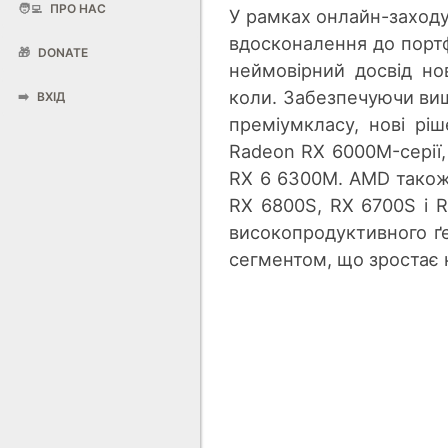
🧑‍💻
ПРО НАС
У рамках онлайн-заход
вдосконалення до порт
🎁
DONATE
неймовірний досвід нов
коли. Забезпечуючи вищ
➡️
ВХІД
преміумкласу, нові рі
Radeon RX 6000M-серії
RX 6 6300M. AMD також 
RX 6800S, RX 6700S і R
високопродуктивного ґе
сегментом, що зростає 