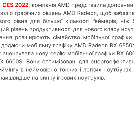
у
CES 2022
, компанія AMD представила доповнен
фоліо графічних рішень AMD Radeon, щоб забезп
ого рівня для більшої кількості ґеймерів, ніж 
ий рівень продуктивності для нового класу ноут
шення розширюють сімейство мобільної графік
, додаючи мобільну графіку AMD Radeon RX 6850
анонсувала нову серію мобільної графіки RX 60
X 6600S. Вони оптимізовані для енергоефективн
ймінгу в неймовірно тонких і легких ноутбуках, 
найшвидше на ринку ігрових ноутбуків.