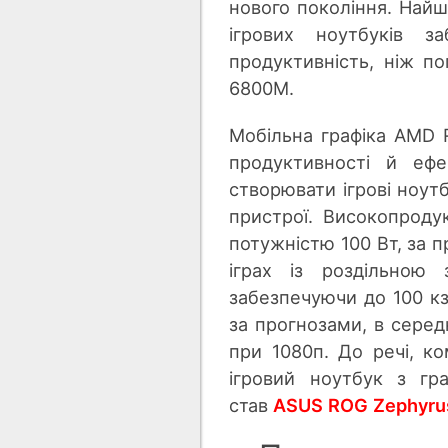
нового покоління. Най
ігрових ноутбуків 
продуктивність, ніж п
6800M.
Мобільна графіка AMD 
продуктивності й ефе
створювати ігрові ноут
пристрої. Високопрод
потужністю 100 Вт, за 
іграх із роздільною 
забезпечуючи до 100 кз
за прогнозами, в серед
при 1080п. До речі, к
ігровий ноутбук з г
став
ASUS ROG Zephyrus