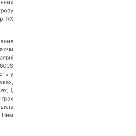
льних
рову
ор RX
нання
ляючи
аявні
6800S
сть у
ках,
х, і,
іграх
авила
 Ним