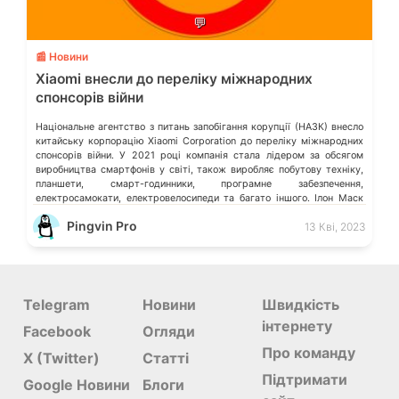
💬
📰 Новини
Xiaomi внесли до переліку міжнародних
спонсорів війни
Національне агентство з питань запобігання корупції (НАЗК) внесло
китайську корпорацію Xiaomi Corporation до переліку міжнародних
спонсорів війни. У 2021 році компанія стала лідером за обсягом
виробництва смартфонів у світі, також виробляє побутову техніку,
планшети, смарт-годинники, програмне забезпечення,
електросамокати, електровелосипеди та багато іншого. Ілон Маск
відмовився видаляти твіт мєдвєдєва про «зникнення України»
Pingvin Pro
13 Кві, 2023
Microsoft більше не обслуговує […]
Telegram
Новини
Швидкість
інтернету
Facebook
Огляди
Про команду
X (Twitter)
Статті
Підтримати
Google Новини
Блоги