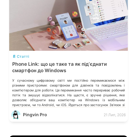
💬
📄 Статті
Phone Link: що це таке та як підʼєднати
смартфон до Windows
У сучасному цифровому світі ми постійно перемикаємося між
різними пристроями: смартфоном для дзвінків та повідомлень і
компʼютером для роботи. Це перемикання часто перериває робочий
потік та змушує відволікатися. На щастя, є зручне рішення, яке
дозволяє обʼєднати ваш компʼютер на Windows із мобільним
пристроєм, чи то Android, чи iOS. Йдеться про застосунок Звʼязок зі
смартфоном (Phone Link) від Microsoft, що перетворює ваш ПК на
Pingvin Pro
21 Лип, 2026
своєрідний «міст» до функцій смартфона.