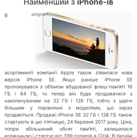
Найменший з
iPhone-ів
В
асортименті компанії Apple також з’явилася нова
версія iPhone SE. Якщо раніше iPhone SE
пропонувався з об’ємом вбудованої флеш-пам’яті 16
ГБ і 64 ГБ, то тепер він буде продаватися з
накопичувачем на 32 Гб і 128 Гб, тобто з удвічі
більшим у порівнянні з моделями, що зараз
продаються. Продажі iPhone SE 32 ГБ і 128 ГБ також
стартують в цю п’ятницю, 24 березня 2017 року. Ціна,
попри збільшений обсяг пам’яті, залишилася
колишньою і стартує від 399 доларів в США. В Україні