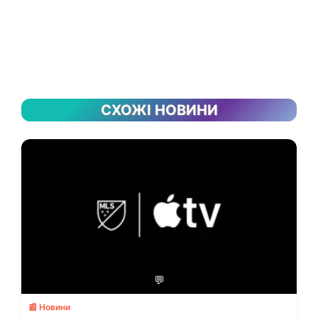
СХОЖІ НОВИНИ
💬
📰 Новини