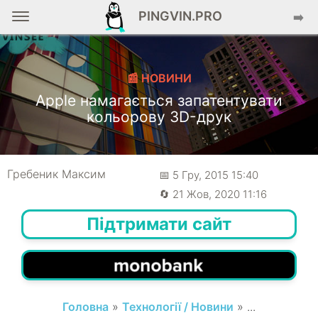
PINGVIN.PRO
➡️
📰 НОВИНИ
Apple намагається запатентувати
кольорову 3D-друк
Гребеник Максим
📅 5 Гру, 2015 15:40
🔄 21 Жов, 2020 11:16
Підтримати сайт
Головна
»
Технології / Новини
» ...