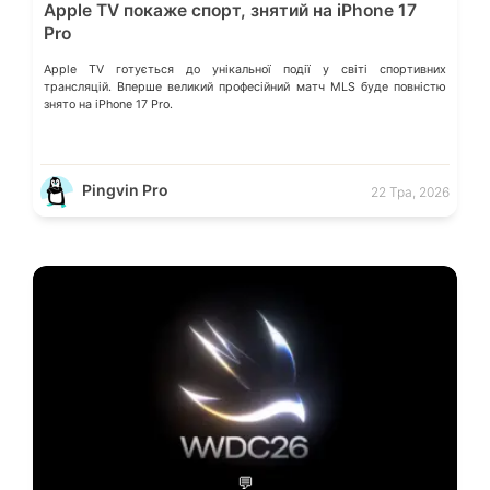
Apple TV покаже спорт, знятий на iPhone 17
Pro
Apple TV готується до унікальної події у світі спортивних
трансляцій. Вперше великий професійний матч MLS буде повністю
знято на iPhone 17 Pro.
Pingvin Pro
22 Тра, 2026
💬