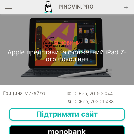
PINGVIN.PRO
➡️
📰 НОВИНИ
Apple представила бюджетний iPad 7-
ого покоління
Грицина Михайло
📅 10 Вер, 2019 20:44
🔄 10 Жов, 2020 15:38
Підтримати сайт