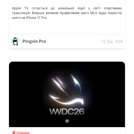
Apple TV готується до унікальної події у світі спортивних
трансляцій. Вперше великий професійний матч MLS буде повністю
знято на iPhone 17 Pro.
Pingvin Pro
22 Тра, 2026
💬
📰 Новини