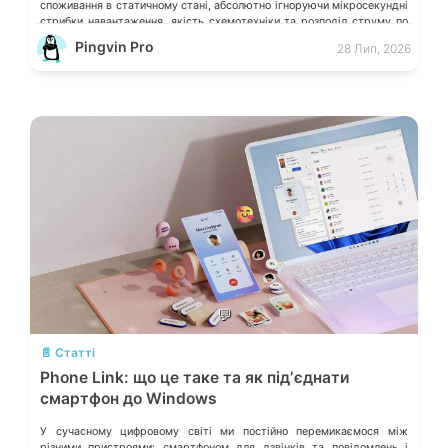
споживання в статичному стані, абсолютно ігноруючи мікросекундні
стрибки навантаження, якість схемотехніки та розподіл струму по
окремих лініях. Розберімо, які технічні параметри насправді
Pingvin Pro
28 Лип, 2026
визначають надійність системи живлення та як правильно підібрати
БЖ із гарантованим запасом міцності. Пікові […]
💬
📄 Статті
Phone Link: що це таке та як підʼєднати
смартфон до Windows
У сучасному цифровому світі ми постійно перемикаємося між
різними пристроями: смартфоном для дзвінків та повідомлень і