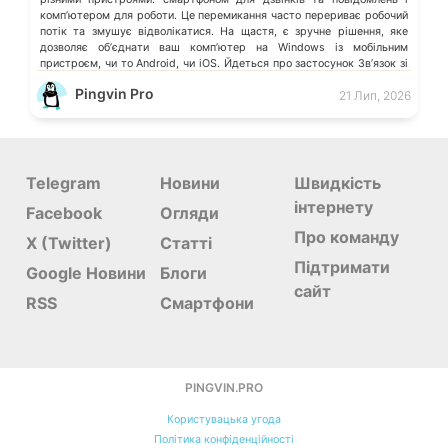
компʼютером для роботи. Це перемикання часто перериває робочий
потік та змушує відволікатися. На щастя, є зручне рішення, яке
дозволяє обʼєднати ваш компʼютер на Windows із мобільним
пристроєм, чи то Android, чи iOS. Йдеться про застосунок Звʼязок зі
смартфоном (Phone Link) від Microsoft, що перетворює ваш ПК на
Pingvin Pro
21 Лип, 2026
своєрідний «міст» до функцій смартфона.
Telegram
Новини
Швидкість
інтернету
Facebook
Огляди
Про команду
X (Twitter)
Статті
Підтримати
Google Новини
Блоги
сайт
RSS
Смартфони
PINGVIN.PRO
Користувацька угода
Політика конфіденційності