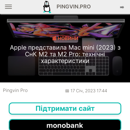
PINGVIN.PRO
➡️
📰 НОВИНИ
Apple представила Mac mini (2023) з
СнК M2 та M2 Pro: технічні
характеристики
Pingvin Pro
📅 17 Січ, 2023 17:44
Підтримати сайт