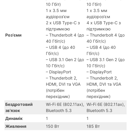
10 Гбіт)
10 Гбіт)
1 х 3.5 мм
1 х 3.5 мм
аудіорозʼєм
аудіорозʼєм
2 х USB Type-C з
4 х USB Type-C з
підтримкою
підтримкою
Розʼєми
– Thunderbolt 4 (до
– Thunderbolt 4 (до
40 Гбіт/с)
40 Гбіт/с)
– USB 4 (до 40
– USB 4 (до 40
Гбіт/с)
Гбіт/с)
– USB 3.1 Gen 2 (до
– USB 3.1 Gen 2 (до
10 Гбіт/с)
10 Гбіт/с)
– DisplayPort
– DisplayPort
– Thunderbolt 2,
– Thunderbolt 2,
HDMI, DVI та VGA
HDMI, DVI та VGA
(потрібен
(потрібен
перехідник)
перехідник)
Бездротовий
Wi-Fi 6E (802.11ax),
Wi-Fi 6E (802.11ax),
звʼязок
Bluetooth 5.3
Bluetooth 5.3
Динамік
1
1
Живлення
150 Вт
185 Вт