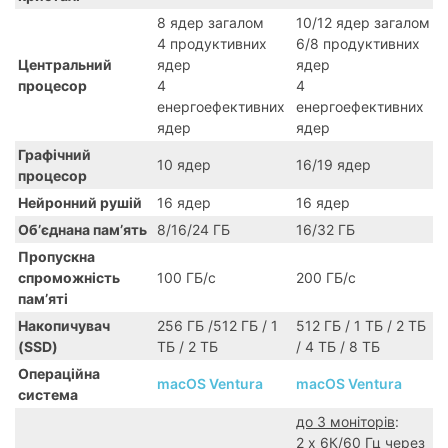
8 ядер загалом
10/12 ядер загалом
4 продуктивних
6/8 продуктивних
Центральний
ядер
ядер
процесор
4
4
енергоефективних
енергоефективних
ядер
ядер
Графічний
10 ядер
16/19 ядер
процесор
Нейронний рушій
16 ядер
16 ядер
Обʼєднана памʼять
8/16/24 ГБ
16/32 ГБ
Пропускна
спроможність
100 ГБ/с
200 ГБ/с
памʼяті
Накопичувач
256 ГБ /512 ГБ / 1
512 ГБ / 1 ТБ / 2 ТБ
(SSD)
ТБ / 2 ТБ
/ 4 ТБ / 8 ТБ
Операційна
macOS Ventura
macOS Ventura
система
до 3 моніторів
:
2 х 6К/60 Гц через