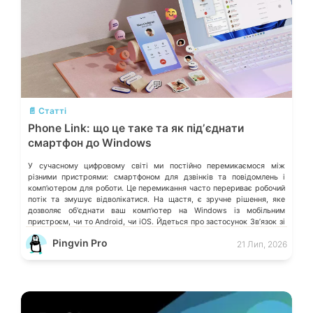
💬
📄 Статті
Phone Link: що це таке та як підʼєднати
смартфон до Windows
У сучасному цифровому світі ми постійно перемикаємося між
різними пристроями: смартфоном для дзвінків та повідомлень і
компʼютером для роботи. Це перемикання часто перериває робочий
потік та змушує відволікатися. На щастя, є зручне рішення, яке
дозволяє обʼєднати ваш компʼютер на Windows із мобільним
пристроєм, чи то Android, чи iOS. Йдеться про застосунок Звʼязок зі
смартфоном (Phone Link) від Microsoft, що перетворює ваш ПК на
Pingvin Pro
21 Лип, 2026
своєрідний «міст» до функцій смартфона.