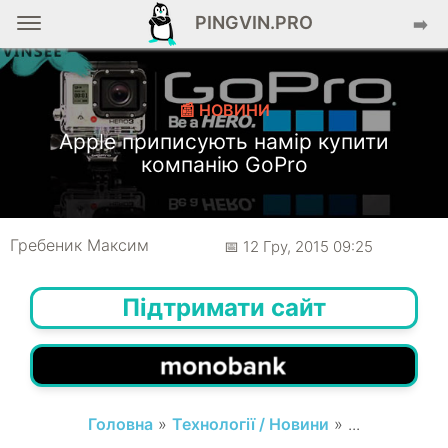
PINGVIN.PRO
➡️
📰 НОВИНИ
Apple приписують намір купити
компанію GoPro
Гребеник Максим
📅 12 Гру, 2015 09:25
Підтримати сайт
Головна
»
Технології / Новини
» ...