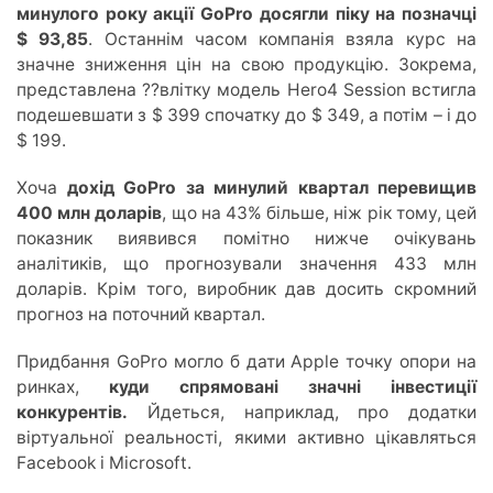
минулого року акції GoPro досягли піку на позначці
$ 93,85
. Останнім часом компанія взяла курс на
значне зниження цін на свою продукцію. Зокрема,
представлена ??влітку модель Hero4 Session встигла
подешевшати з $ 399 спочатку до $ 349, а потім – і до
$ 199.
Хоча
дохід GoPro за минулий квартал перевищив
400 млн доларів
, що на 43% більше, ніж рік тому, цей
показник виявився помітно нижче очікувань
аналітиків, що прогнозували значення 433 млн
доларів. Крім того, виробник дав досить скромний
прогноз на поточний квартал.
Придбання GoPro могло б дати Apple точку опори на
ринках,
куди спрямовані значні інвестиції
конкурентів.
Йдеться, наприклад, про додатки
віртуальної реальності, якими активно цікавляться
Facebook і Microsoft.