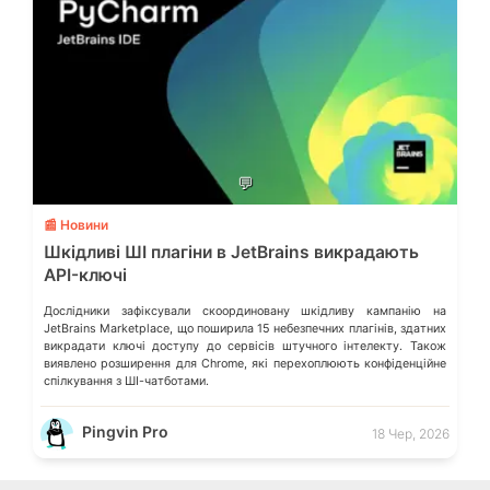
💬
📰 Новини
Шкідливі ШІ плагіни в JetBrains викрадають
API-ключі
Дослідники зафіксували скоординовану шкідливу кампанію на
JetBrains Marketplace, що поширила 15 небезпечних плагінів, здатних
викрадати ключі доступу до сервісів штучного інтелекту. Також
виявлено розширення для Chrome, які перехоплюють конфіденційне
спілкування з ШІ-чатботами.
Pingvin Pro
18 Чер, 2026