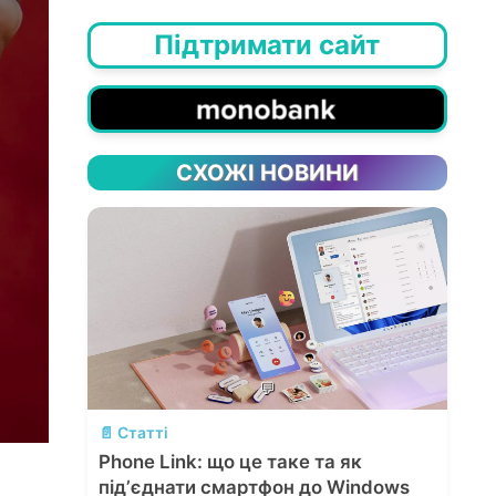
Підтримати сайт
СХОЖІ НОВИНИ
💬
📄 Статті
Phone Link: що це таке та як
підʼєднати смартфон до Windows