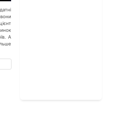
атні
 вони
цієнт
ринок
їв. А
льше