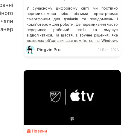
ранні
У сучасному цифровому світі ми постійно
іного
перемикаємося між різними пристроями:
смартфоном для дзвінків та повідомлень і
чали
компʼютером для роботи. Це перемикання часто
канер
перериває робочий потік та змушує
відволікатися. На щастя, є зручне рішення, яке
дозволяє обʼєднати ваш компʼютер на Windows
із мобільним пристроєм, чи то Android, чи iOS.
Pingvin Pro
21 Лип, 2026
Йдеться про застосунок Звʼязок зі смартфоном
(Phone Link) від Microsoft, що перетворює ваш
ПК на своєрідний «міст» до функцій смартфона.
💬
📰 Новини