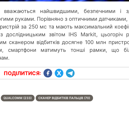
и вважаються найшвидшими, безпечними і зд
огими руками. Порівняно з оптичними датчиками,
ристрій за 250 мс та мають максимальний коефі
 з дослідницьким звітом IHS Markit, цьогоріч 
им сканером відбитків досягне 100 млн пристро
м, смартфони матимуть тонші рамки, що бі
чам.
ПОДІЛИТИСЯ:
QUALCOMM (233)
СКАНЕР ВІДБИТКІВ ПАЛЬЦІВ (70)