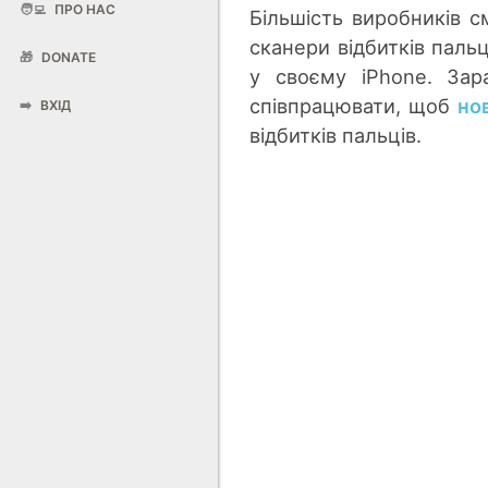
🧑‍💻
ПРО НАС
Більшість виробників с
сканери відбитків пальц
🎁
DONATE
у своєму iPhone. За
співпрацювати, щоб
но
➡️
ВХІД
відбитків пальців.