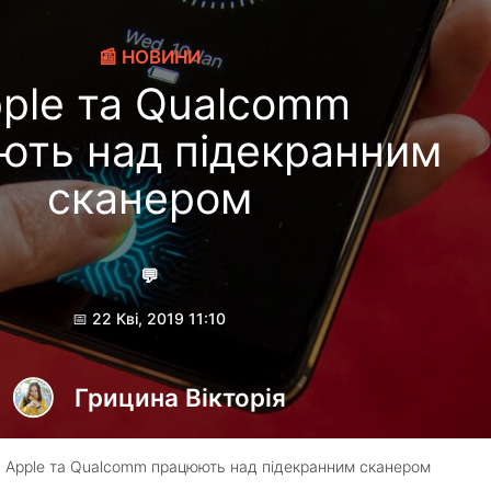
📰 НОВИНИ
ple та Qualcomm
ють над підекранним
сканером
💬
📅 22 Кві, 2019 11:10
Грицина Вікторія
 Apple та Qualcomm працюють над підекранним сканером