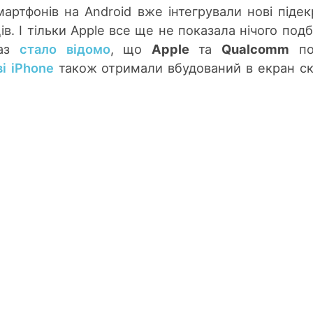
мартфонів на Android вже інтегрували нові підек
ів. І тільки Apple все ще не показала нічого подб
раз
стало відомо
, що
Apple
та
Qualcomm
по
ві iPhone
також отримали вбудований в екран с