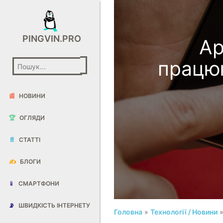
PINGVIN.PRO
Ap
працю
📰
НОВИНИ
🏆
ОГЛЯДИ
📄
СТАТТІ
✍️
БЛОГИ
📱
СМАРТФОНИ
📡
ШВИДКІСТЬ ІНТЕРНЕТУ
Головна
»
Технології / Новини
»