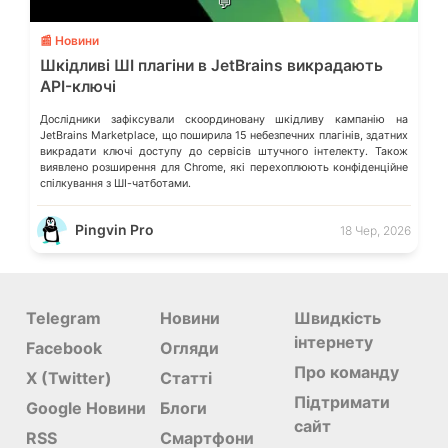
💬
📰 Новини
Шкідливі ШІ плагіни в JetBrains викрадають
API-ключі
Дослідники зафіксували скоординовану шкідливу кампанію на
JetBrains Marketplace, що поширила 15 небезпечних плагінів, здатних
викрадати ключі доступу до сервісів штучного інтелекту. Також
виявлено розширення для Chrome, які перехоплюють конфіденційне
спілкування з ШІ-чатботами.
Pingvin Pro
18 Чер, 2026
Telegram
Новини
Швидкість
інтернету
Facebook
Огляди
Про команду
X (Twitter)
Статті
Підтримати
Google Новини
Блоги
сайт
RSS
Смартфони