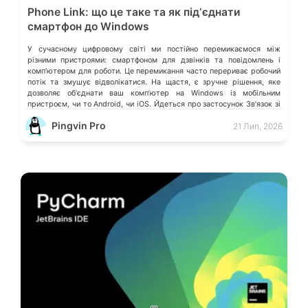
Phone Link: що це таке та як підʼєднати
смартфон до Windows
У сучасному цифровому світі ми постійно перемикаємося між
різними пристроями: смартфоном для дзвінків та повідомлень і
компʼютером для роботи. Це перемикання часто перериває робочий
потік та змушує відволікатися. На щастя, є зручне рішення, яке
дозволяє обʼєднати ваш компʼютер на Windows із мобільним
пристроєм, чи то Android, чи iOS. Йдеться про застосунок Звʼязок зі
смартфоном (Phone Link) від Microsoft, що перетворює ваш ПК на
Pingvin Pro
21 Лип, 2026
своєрідний «міст» до функцій смартфона.