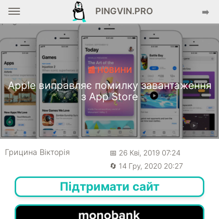
PINGVIN.PRO
➡️
📰 НОВИНИ
Apple виправляє помилку завантаження
з App Store
Грицина Вікторія
📅 26 Кві, 2019 07:24
🔄 14 Гру, 2020 20:27
Підтримати сайт