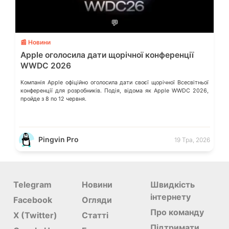
💬
📰 Новини
Apple оголосила дати щорічної конференції
WWDC 2026
Компанія Apple офіційно оголосила дати своєї щорічної Всесвітньої
конференції для розробників. Подія, відома як Apple WWDC 2026,
пройде з 8 по 12 червня.
Pingvin Pro
19 Тра, 2026
Telegram
Новини
Швидкість
інтернету
Facebook
Огляди
Про команду
X (Twitter)
Статті
Підтримати