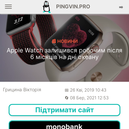
PINGVIN.PRO
➡️
📰 НОВИНИ
Apple Watch залишився робочим після
6 місяців на дні океану
Грицина Вікторія
📅 26 Кві, 2019 10:43
🔄 08 Бер, 2021 12:53
Підтримати сайт