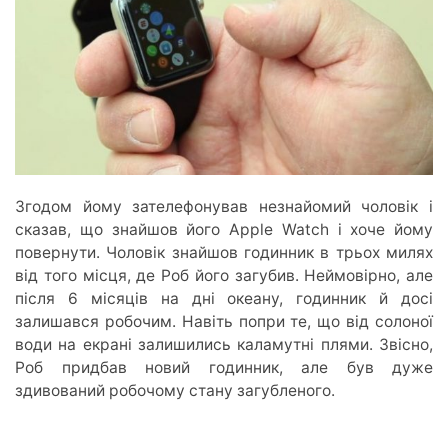
Згодом йому зателефонував незнайомий чоловік і
сказав, що знайшов його Apple Watch і хоче йому
повернути. Чоловік знайшов годинник в трьох милях
від того місця, де Роб його загубив. Неймовірно, але
після 6 місяців на дні океану, годинник й досі
залишався робочим. Навіть попри те, що від солоної
води на екрані залишились каламутні плями. Звісно,
Роб придбав новий годинник, але був дуже
здивований робочому стану загубленого.