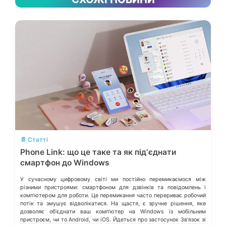
💬
📄 Статті
Phone Link: що це таке та як підʼєднати
смартфон до Windows
У сучасному цифровому світі ми постійно перемикаємося між
різними пристроями: смартфоном для дзвінків та повідомлень і
компʼютером для роботи. Це перемикання часто перериває робочий
потік та змушує відволікатися. На щастя, є зручне рішення, яке
дозволяє обʼєднати ваш компʼютер на Windows із мобільним
пристроєм, чи то Android, чи iOS. Йдеться про застосунок Звʼязок зі