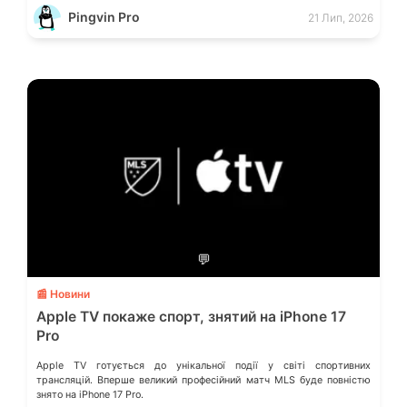
смартфоном (Phone Link) від Microsoft, що перетворює ваш ПК на
Pingvin Pro
21 Лип, 2026
своєрідний «міст» до функцій смартфона.
💬
📰 Новини
Apple TV покаже спорт, знятий на iPhone 17
Pro
Apple TV готується до унікальної події у світі спортивних
трансляцій. Вперше великий професійний матч MLS буде повністю
знято на iPhone 17 Pro.