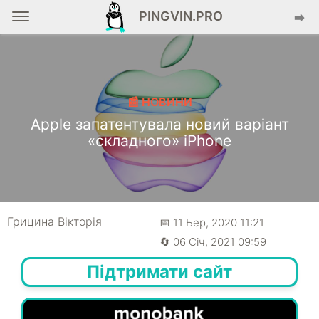
PINGVIN.PRO
➡️
📰 НОВИНИ
Apple запатентувала новий варіант
«складного» iPhone
Грицина Вікторія
📅 11 Бер, 2020 11:21
🔄 06 Січ, 2021 09:59
Підтримати сайт