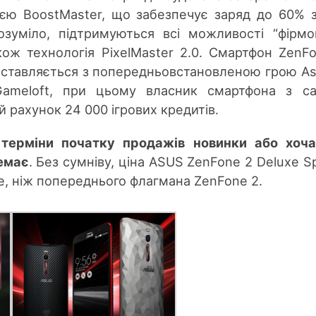
ією BoostMaster, що забезпечує заряд до 60% 
розуміло, підтримуються всі можливості “фірмо
кож технологія PixelMaster 2.0. Смартфон ZenF
 поставляється з попередньовстановленою грою As
 Gameloft, при цьому власник смартфона з с
й рахунок 24 000 ігрових кредитів.
 терміни початку продажів новинки або хоча
немає
. Без сумніву, ціна ASUS ZenFone 2 Deluxe Sp
ще, ніж попереднього флагмана ZenFone 2.