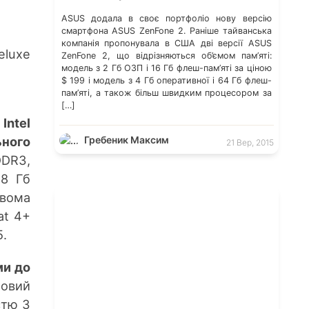
ASUS додала в своє портфоліо нову версію
смартфона ASUS ZenFone 2. Раніше тайванська
компанія пропонувала в США дві версії ASUS
luxe
ZenFone 2, що відрізняються об’ємом пам’яті:
модель з 2 Гб ОЗП і 16 Гб флеш-пам’яті за ціною
$ 199 і модель з 4 Гб оперативної і 64 Гб флеш-
пам’яті, а також більш швидким процесором за
[…]
р
Intel
Гребеник Максим
ьного
21 Вер, 2015
DR3,
28 Гб
двома
at 4+
5.
ми до
мовий
стю 3