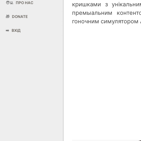
🧑‍💻
ПРО НАС
кришками з унікальни
премыальним контенто
🎁
DONATE
гоночним симулятором As
➡️
ВХІД