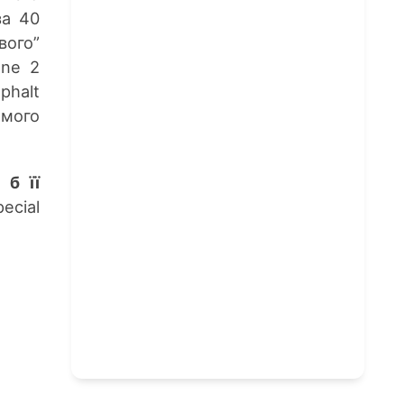
за 40
вого”
one 2
phalt
амого
 б її
ecial