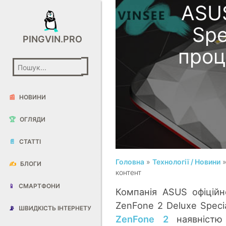
ASUS
Spe
PINGVIN.PRO
проц
📰
НОВИНИ
🏆
ОГЛЯДИ
📄
СТАТТІ
Головна
»
Технології / Новини
»
✍️
БЛОГИ
контент
📱
СМАРТФОНИ
Компанія ASUS офіцій
ZenFone 2 Deluxe Special
📡
ШВИДКІСТЬ ІНТЕРНЕТУ
ZenFone 2
наявністю 