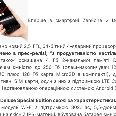
Вперше в смартфоні ZenFone 2 De
влено новий 2,5-ГГц 64-бітний 4-ядерний процесо
ено в прес-релізі, “з продуктивністю настіл
 також оснащена 4 Гб 2-канальної пам’яті D
ачем ємністю до 256 Гб (флеш-накопичувач 1
 плюс 128 Гб карта MicroSD в комплекті), 
ктивні SIM-карти, один з них з підтримкою LTE C
30) і встановленою операційною системою Android 
ї Deluxe Special Edition схожі за характеристика
 модуль Wi-Fi з підтримкою 802.11ac, 5,5-дюй
 на якісній IPS-матриці, вбудована батарея ємні