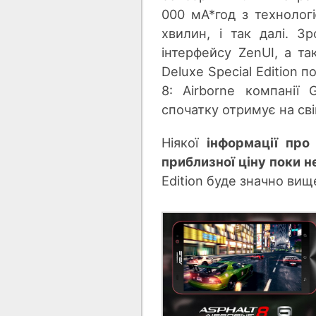
000 мА*год з технолог
хвилин, і так далі. З
інтерфейсу ZenUI, а та
Deluxe Special Edition
8: Airborne компанії
спочатку отримує на сві
Ніякої
інформації про
приблизної ціну поки 
Edition буде значно ви