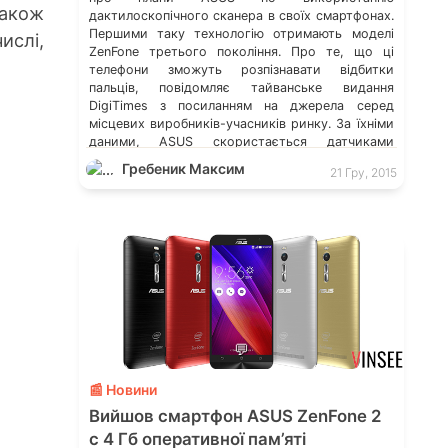
також
дактилоскопічного сканера в своїх смартфонах.
Першими таку технологію отримають моделі
ислі,
ZenFone третього покоління. Про те, що ці
телефони зможуть розпізнавати відбитки
пальців, повідомляє тайванське видання
DigiTimes з посиланням на джерела серед
місцевих виробників-учасників ринку. За їхніми
даними, ASUS скористається датчиками
виробництва тайванської компанії Elan […]
Гребеник Максим
21 Гру, 2015
💬
📰 Новини
Вийшов смартфон ASUS ZenFone 2
c 4 Гб оперативної пам’яті