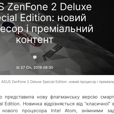
 ZenFone 2 Deluxe
cial Edition: новий
есор і преміальний
контент
💬
📅 27 Січ, 2016 08:30
 ASUS ZenFone 2 Deluxe Special Edition: новий процесор і преміал
Гребеник Максим
но представила нову флагманську версію смар
 Edition. Новинка відрізняється від “класичної” в
нового процесора Intel Atom, знімними зад