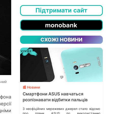
Підтримати сайт
СХОЖІ НОВИНИ
💬
ьний
📰 Новини
Смартфони ASUS навчаться
тфона
розпізнавати відбитки пальців
ерсії
З неофіційних мережевих джерел стало відомо
німи
про плани ASUS по використанню