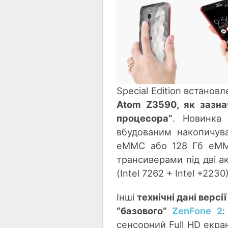
Special Edition встано
Atom Z3590, як зазнач
процесора”
. Новинка
вбудованим накопичув
eMMC або 128 Гб eMMC
трансиверами під дві а
(Intel 7262 + Intel +22
Інші
технічні дані версі
“базового”
ZenFone 2
:
сенсорний Full HD екран