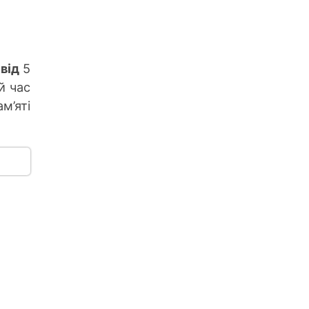
від
5
й час
м’яті