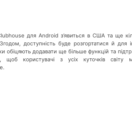
Clubhouse для Android з’явиться в США та ще кі
 Згодом, доступність буде розгортатися й для 
ки обіцяють додавати ще більше функцій та підт
в, щоб користувачі з усіх куточків світу 
e.