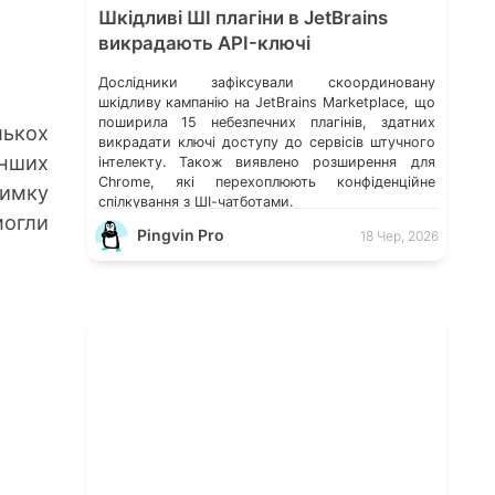
Шкідливі ШІ плагіни в JetBrains
викрадають API-ключі
Дослідники зафіксували скоординовану
шкідливу кампанію на JetBrains Marketplace, що
поширила 15 небезпечних плагінів, здатних
лькох
викрадати ключі доступу до сервісів штучного
інших
інтелекту. Також виявлено розширення для
Chrome, які перехоплюють конфіденційне
римку
спілкування з ШІ-чатботами.
могли
Pingvin Pro
18 Чер, 2026