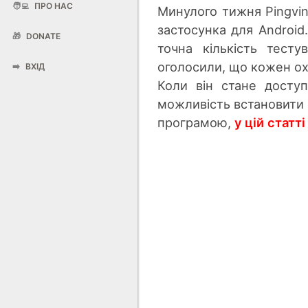
🧑‍💻
ПРО НАС
Минулого тижня Pingvi
застосунка для Android
🎁
DONATE
точна кількість тесту
оголосили, що кожен ох
➡️
ВХІД
Коли він стане досту
можливість встановити 
програмою,
у цій статті