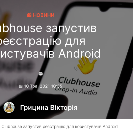
📰 НОВИНИ
ubhouse запустив
реєстрацію для
истувачів Android
💬
📅 10 Тра, 2021 10:35
Грицина Вікторія
 Clubhouse запустив реєстрацію для користувачів Android