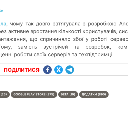
Co.
ила
, чому так довго затягувала з розробкою And
ерез активне зростання кількості користувачів, си
нтаження, що спричиняло збої у роботі сервер
Тому, замість зустрічей та розробок, комп
нні роботи своїх серверів та техпідтримці.
ПОДІЛИТИСЯ:
(25)
GOOGLE PLAY STORE (375)
БЕТА (19)
ДОДАТКИ (890)