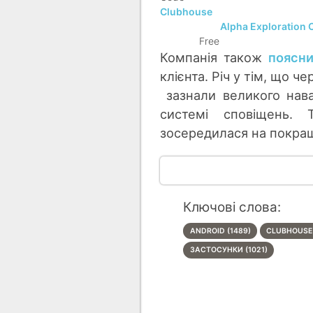
Clubhouse
Alpha Exploration 
DEVELOPER:
Free
PRICE:
Компанія також
поясн
клієнта. Річ у тім, що ч
зазнали великого нава
системі сповіщень. 
зосередилася на покраще
Ключові слова:
ANDROID (1489)
CLUBHOUSE 
ЗАСТОСУНКИ (1021)