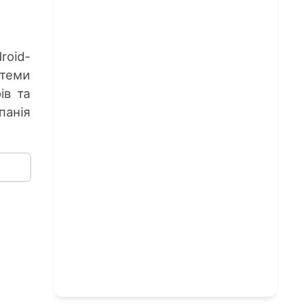
roid-
стеми
ів та
анія