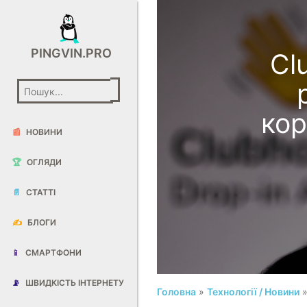
PINGVIN.PRO
Cl
кор
📰
НОВИНИ
🏆
ОГЛЯДИ
📄
СТАТТІ
✍️
БЛОГИ
📱
СМАРТФОНИ
📡
ШВИДКІСТЬ ІНТЕРНЕТУ
Головна
»
Технології / Новини
»