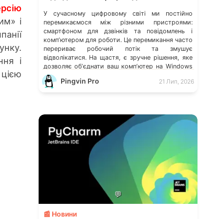
ерсію
У сучасному цифровому світі ми постійно
им» і
перемикаємося між різними пристроями:
смартфоном для дзвінків та повідомлень і
панії
компʼютером для роботи. Це перемикання часто
унку.
перериває робочий потік та змушує
відволікатися. На щастя, є зручне рішення, яке
ння і
дозволяє обʼєднати ваш компʼютер на Windows
 цією
із мобільним пристроєм, чи то Android, чи iOS.
Pingvin Pro
21 Лип, 2026
Йдеться про застосунок Звʼязок зі смартфоном
(Phone Link) від Microsoft, що перетворює ваш
ПК на своєрідний «міст» до функцій смартфона.
💬
📰 Новини