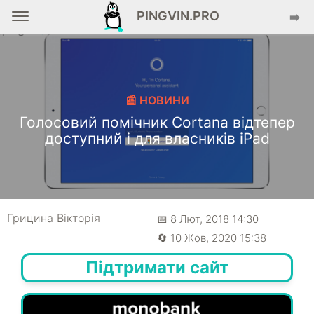
PINGVIN.PRO
➡️
📰 НОВИНИ
Голосовий помічник Cortana відтепер
доступний і для власників iPad
Грицина Вікторія
📅 8 Лют, 2018 14:30
🔄 10 Жов, 2020 15:38
Підтримати сайт