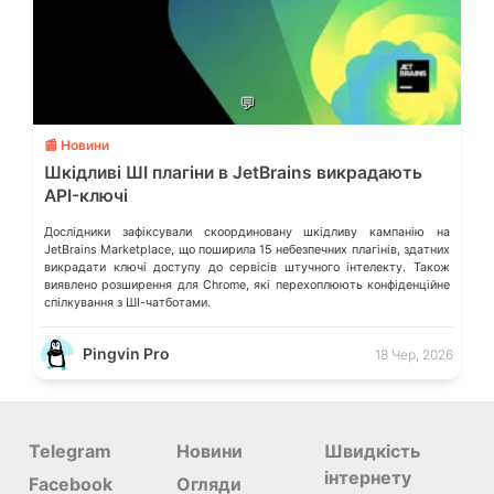
💬
📰 Новини
Шкідливі ШІ плагіни в JetBrains викрадають
API-ключі
Дослідники зафіксували скоординовану шкідливу кампанію на
JetBrains Marketplace, що поширила 15 небезпечних плагінів, здатних
викрадати ключі доступу до сервісів штучного інтелекту. Також
виявлено розширення для Chrome, які перехоплюють конфіденційне
спілкування з ШІ-чатботами.
Pingvin Pro
18 Чер, 2026
Telegram
Новини
Швидкість
інтернету
Facebook
Огляди