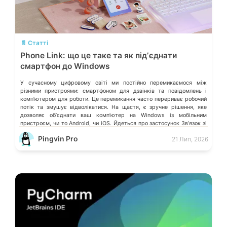
💬
📄 Статті
Phone Link: що це таке та як підʼєднати
смартфон до Windows
У сучасному цифровому світі ми постійно перемикаємося між
різними пристроями: смартфоном для дзвінків та повідомлень і
компʼютером для роботи. Це перемикання часто перериває робочий
потік та змушує відволікатися. На щастя, є зручне рішення, яке
дозволяє обʼєднати ваш компʼютер на Windows із мобільним
пристроєм, чи то Android, чи iOS. Йдеться про застосунок Звʼязок зі
смартфоном (Phone Link) від Microsoft, що перетворює ваш ПК на
Pingvin Pro
21 Лип, 2026
своєрідний «міст» до функцій смартфона.